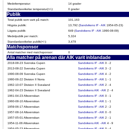
Medeltemperatur:
14 grader
Standardavvikelse temperatur(+/-):
0 grader
Publik
Total publik som varit på match:
101,163
Högsta publik:
13,792 (
Sandvikens IF - AIK
1954-05-23)
Lägsta publik:
649 (
Sandvikens IF - AIK
1990-08-09)
Medelpublik per match:
5,324
Standardavvikelse publik(+/-):
3,479
Matchsponsor
Antal matcher med matchsponsor:
0
Alla matcher på arenan där AIK varit inblandade
2018-08-23 Svenska Cupen
Sandvikens IF - AIK
0 - 2
2013-08-22 Svenska Cupen
Sandvikens IF - AIK
3 - 2
1990-08-09 Svenska Cupen
Sandvikens IF - AIK
4 - 2
1980-06-22 Division II Norra
Sandvikens IF - AIK
1 - 1
1962-10-07 Division II Svealand
Sandvikens IF - AIK
2 - 4
1962-04-23 Division II Svealand
Sandvikens AIK - AIK
2 - 4
1961-04-23 Allsvenskan
Sandvikens IF - AIK
0 - 1
1960-08-10 Allsvenskan
Sandvikens IF - AIK
1 - 1
1959-06-17 Allsvenskan
Sandvikens IF - AIK
2 - 2
1957-08-14 Allsvenskan
Sandvikens IF - AIK
0 - 0
1957-05-01 Allsvenskan
Sandvikens IF - AIK
2 - 1
1954-11-06 Allsvenskan
Sandvikens AIK - AIK
4 - 9
1954-05-23 Allsvenskan
Sandvikens IF - AIK
0 - 4