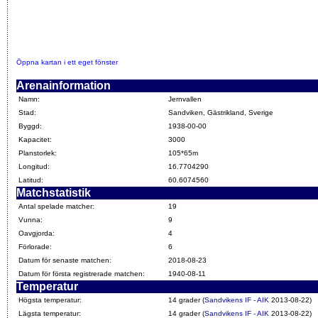
Öppna kartan i ett eget fönster
Arenainformation
Namn:
Jernvallen
Stad:
Sandviken, Gästrikland, Sverige
Byggd:
1938-00-00
Kapacitet:
3000
Planstorlek:
105*65m
Longitud:
16.7704290
Latitud:
60.6074560
Matchstatistik
Antal spelade matcher:
19
Vunna:
9
Oavgjorda:
4
Förlorade:
6
Datum för senaste matchen:
2018-08-23
Datum för första registrerade matchen:
1940-08-11
Temperatur
Högsta temperatur:
14 grader (
Sandvikens IF - AIK
2013-08-22)
Lägsta temperatur:
14 grader (
Sandvikens IF - AIK
2013-08-22)