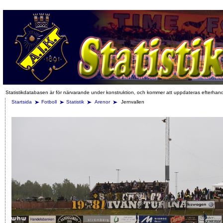
Statistikdatabasen är för närvarande under konstruktion, och kommer att uppdateras efterhan
Startsida
Fotboll
Statistik
Arenor
Jernvallen