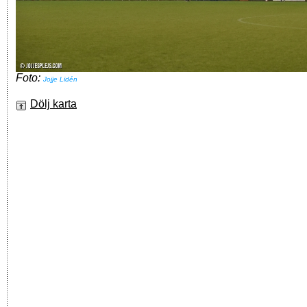
Foto:
Jojje Lidén
Dölj karta