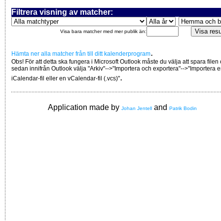
Filtrera visning av matcher:
Visa bara matcher med mer publik än:
.
Hämta ner alla matcher från till ditt kalenderprogram
Obs! För att detta ska fungera i Microsoft Outlook måste du välja att spara filen
sedan innifrån Outlook välja "Arkiv"-->"Importera och exportera"-->"Importera 
.
iCalendar-fil eller en vCalendar-fil (.vcs)"
Application made by
and
Johan Jentell
Patrik Bodin