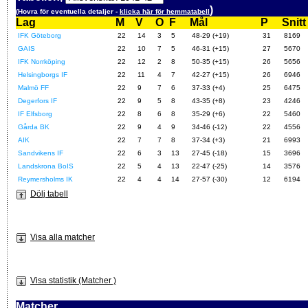
)
(Hovra för eventuella detaljer -
klicka här för hemmatabell
Lag
M
V
O
F
Mål
P
Snitt
IFK Göteborg
22
14
3
5
48-29 (+19)
31
8169
GAIS
22
10
7
5
46-31 (+15)
27
5670
IFK Norrköping
22
12
2
8
50-35 (+15)
26
5656
Helsingborgs IF
22
11
4
7
42-27 (+15)
26
6946
Malmö FF
22
9
7
6
37-33 (+4)
25
6475
Degerfors IF
22
9
5
8
43-35 (+8)
23
4246
IF Elfsborg
22
8
6
8
35-29 (+6)
22
5460
Gårda BK
22
9
4
9
34-46 (-12)
22
4556
AIK
22
7
7
8
37-34 (+3)
21
6993
Sandvikens IF
22
6
3
13
27-45 (-18)
15
3696
Landskrona BoIS
22
5
4
13
22-47 (-25)
14
3576
Reymersholms IK
22
4
4
14
27-57 (-30)
12
6194
Dölj tabell
Visa alla matcher
Visa statistik (Matcher )
Matcher