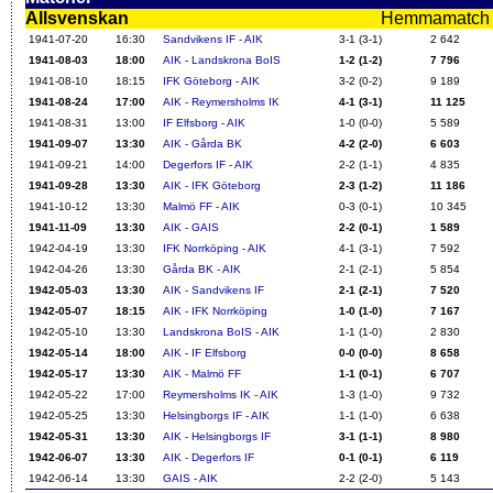
Allsvenskan
Hemmamatch i f
1941-07-20
16:30
Sandvikens IF - AIK
3-1 (3-1)
2 642
1941-08-03
18:00
AIK - Landskrona BoIS
1-2 (1-2)
7 796
1941-08-10
18:15
IFK Göteborg - AIK
3-2 (0-2)
9 189
1941-08-24
17:00
AIK - Reymersholms IK
4-1 (3-1)
11 125
1941-08-31
13:00
IF Elfsborg - AIK
1-0 (0-0)
5 589
1941-09-07
13:30
AIK - Gårda BK
4-2 (2-0)
6 603
1941-09-21
14:00
Degerfors IF - AIK
2-2 (1-1)
4 835
1941-09-28
13:30
AIK - IFK Göteborg
2-3 (1-2)
11 186
1941-10-12
13:30
Malmö FF - AIK
0-3 (0-1)
10 345
1941-11-09
13:30
AIK - GAIS
2-2 (0-1)
1 589
1942-04-19
13:30
IFK Norrköping - AIK
4-1 (3-1)
7 592
1942-04-26
13:30
Gårda BK - AIK
2-1 (2-1)
5 854
1942-05-03
13:30
AIK - Sandvikens IF
2-1 (2-1)
7 520
1942-05-07
18:15
AIK - IFK Norrköping
1-0 (1-0)
7 167
1942-05-10
13:30
Landskrona BoIS - AIK
1-1 (1-0)
2 830
1942-05-14
18:00
AIK - IF Elfsborg
0-0 (0-0)
8 658
1942-05-17
13:30
AIK - Malmö FF
1-1 (0-1)
6 707
1942-05-22
17:00
Reymersholms IK - AIK
1-3 (1-0)
9 732
1942-05-25
13:30
Helsingborgs IF - AIK
1-1 (1-0)
6 638
1942-05-31
13:30
AIK - Helsingborgs IF
3-1 (1-1)
8 980
1942-06-07
13:30
AIK - Degerfors IF
0-1 (0-1)
6 119
1942-06-14
13:30
GAIS - AIK
2-2 (2-0)
5 143