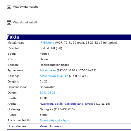
Visa övriga matcher
Visa aktuell tabell
Fakta
Motståndare
IF Elfsborg
(VOF: 72-41-59 totalt, 28-26-32 på bortaplan)
Resultat:
Förlust: 1-0 (0-0)
Sport:
Fotboll
Kön:
Herrar
Sektion:
Representationslaget
Typ av match:
Allsvenskan
(992-601-696 / 407-301-437)
Säsong:
Allsvenskan 1941-42
(7-7-8 / 2-4-5)
Omgång:
5 / 22
Hemma/Borta:
Bortamatch
Datum:
1941-08-31
Starttid:
13:00
Arena:
Ryavallen, Borås, Västergötland, Sverige
(19-11-18)
Underlag:
Naturgräs (1176-638-813)
Publik:
5 589
AIK:s matchdräkt:
Svarta tröjor, vita byxor
Huvuddomare:
Verner Johansson