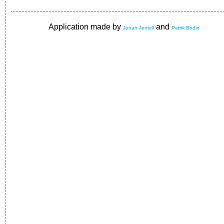
Application made by
and
Johan Jentell
Patrik Bodin