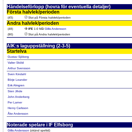
Händelseförlopp (hovra för eventuella detaljer)
Första halvlek/perioden
(45)
Slut på Första halvlek/perioden
Andra halvlek/perioden
(48)
IFE
1-0 Mål
Gillis Andersson
(90)
Slut på Andra halvlek/perioden
AIK:s laguppställning (2-3-5)
Startelva
Gustav Sjöberg
Valter Sköld
Arthur Svensson
Sven Kindahl
Börje Leander
Erik Almgren
Sten Jihde
John Anderberg
Per Larner
Henry Carlsson
Åke Andersson
Noterade spelare i IF Elfsborg
Gillis Andersson
(okänd speltid)