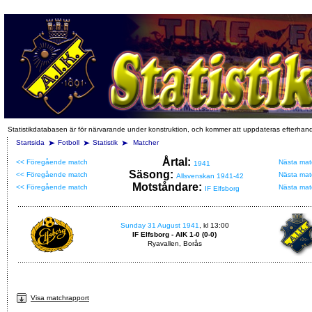
Statistikdatabasen är för närvarande under konstruktion, och kommer att uppdateras efterhan
Startsida
Fotboll
Statistik
Matcher
Årtal:
<< Föregående match
Nästa mat
1941
Säsong:
<< Föregående match
Nästa mat
Allsvenskan 1941-42
Motståndare:
<< Föregående match
Nästa mat
IF Elfsborg
Sunday 31 August 1941
, kl 13:00
IF Elfsborg - AIK 1-0 (0-0)
Ryavallen, Borås
Visa matchrapport