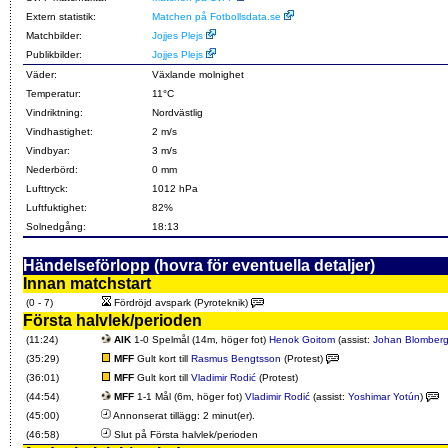
Extern statistik:
Matchen på Fotbollsdata.se
Matchbilder:
Jojjes Plejs
Publikbilder:
Jojjes Plejs
Väder:
Växlande molnighet
Temperatur:
11°C
Vindriktning:
Nordvästlig
Vindhastighet:
2 m/s
Vindbyar:
3 m/s
Nederbörd:
0 mm
Lufttryck:
1012 hPa
Luftfuktighet:
82%
Solnedgång:
18:13
Händelseförlopp (hovra för eventuella detaljer)
Innan matchstart
(0 - 7)
Fördröjd avspark (Pyroteknik)
Första halvlek/perioden
(11:24)
AIK
1-0 Spelmål (14m, höger fot)
Henok Goitom
(assist:
Johan Blomber
(35:29)
MFF
Gult kort till
Rasmus Bengtsson
(Protest)
(36:01)
MFF
Gult kort till
Vladimir Rodić
(Protest)
(44:54)
MFF
1-1 Mål (6m, höger fot)
Vladimir Rodić
(assist:
Yoshimar Yotún
)
(45:00)
Annonserat tillägg: 2 minut(er).
(46:58)
Slut på Första halvlek/perioden