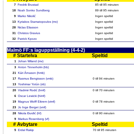
7
Fredrik Brustad
85
till 95 minuten
18
Noah Sonko Sundberg
89
till 95 minuten
9
Marko Nikolić
Ingen speltid
13
Kyriakos Stamatopoulos (mv)
Ingen speltid
28
Niclas Eliasson
Ingen speltid
31
Christos Gravius
Ingen speltid
32
Patrick Kpozo
Ingen speltid
Malmö FF:s laguppställning (4-4-2)
#
Startelva
Speltid
1
Johan Wiland (mv)
3
Anton Tinnerholm (hb)
21
Kári Árnason (hmb)
17
Rasmus Bengtsson (vmb)
0 till
94
minuten
13
Yoshimar Yotún (vb)
20
Vladimir Rodić (hmf)
0 till
70
minuten
6
Oscar Lewicki (himf)
19
Magnus Wolff Eikrem (vimf)
0 till
78
minuten
23
Jo Inge Berget (vmf)
28
Nikola Đurđić (hf)
0 till
90
minuten
9
Markus Rosenberg (vf)
#
Avbytare
Speltid
5
Erdal Rakip
70
till 95 minuten