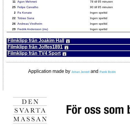
11
Agon Mehmeti
78
till 95 minuten
25
Felipe Carvalho
90
till 95 minuten
2
Pa Konate
Ingen speltid
22
Tobias Sana
Ingen speltid
26
Andreas Vindheim
Ingen speltid
29
Fredrik Andersson (mv)
Ingen speltid
Filmklipp från Joakim Hall
Filmklipp från Joffes1891
Filmklipp från TV4 Sport
Application made by
and
Johan Jentell
Patrik Bodin