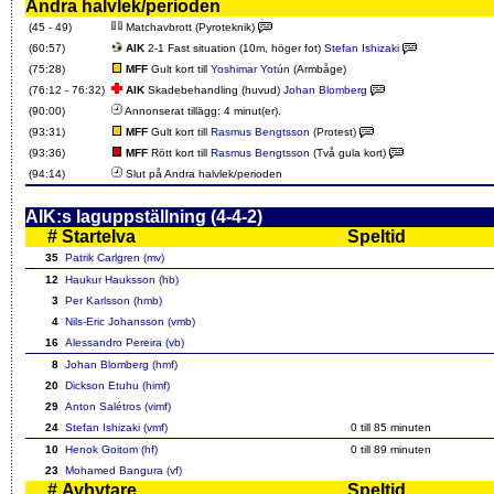
Andra halvlek/perioden
(45 - 49)
Matchavbrott (Pyroteknik)
(60:57)
AIK
2-1 Fast situation (10m, höger fot)
Stefan Ishizaki
(75:28)
MFF
Gult kort till
Yoshimar Yotún
(Armbåge)
(76:12 - 76:32)
AIK
Skadebehandling (huvud)
Johan Blomberg
(90:00)
Annonserat tillägg: 4 minut(er).
(93:31)
MFF
Gult kort till
Rasmus Bengtsson
(Protest)
(93:36)
MFF
Rött kort till
Rasmus Bengtsson
(Två gula kort)
(94:14)
Slut på Andra halvlek/perioden
AIK:s laguppställning (4-4-2)
#
Startelva
Speltid
35
Patrik Carlgren (mv)
12
Haukur Hauksson (hb)
3
Per Karlsson (hmb)
4
Nils-Eric Johansson (vmb)
16
Alessandro Pereira (vb)
8
Johan Blomberg (hmf)
20
Dickson Etuhu (himf)
29
Anton Salétros (vimf)
24
Stefan Ishizaki (vmf)
0 till
85
minuten
10
Henok Goitom (hf)
0 till
89
minuten
23
Mohamed Bangura (vf)
#
Avbytare
Speltid