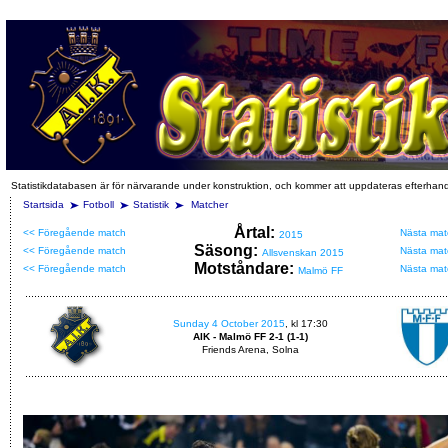
Statistikdatabasen är för närvarande under konstruktion, och kommer att uppdateras efterhan
Startsida
Fotboll
Statistik
Matcher
Årtal:
<< Föregående match
Nästa mat
2015
Säsong:
<< Föregående match
Nästa mat
Allsvenskan 2015
Motståndare:
<< Föregående match
Nästa mat
Malmö FF
Sunday 4 October 2015
, kl 17:30
AIK - Malmö FF 2-1 (1-1)
Friends Arena, Solna