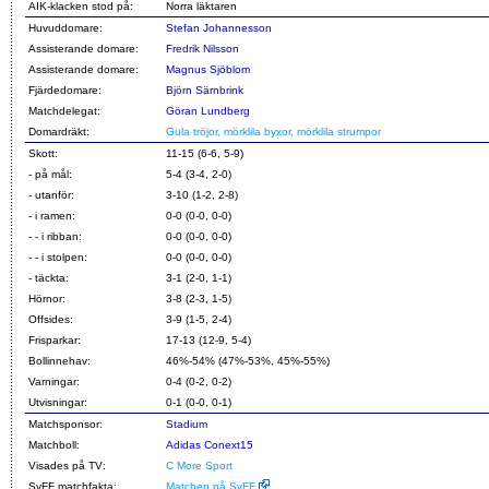
AIK-klacken stod på:
Norra läktaren
Huvuddomare:
Stefan Johannesson
Assisterande domare:
Fredrik Nilsson
Assisterande domare:
Magnus Sjöblom
Fjärdedomare:
Björn Särnbrink
Matchdelegat:
Göran Lundberg
Domardräkt:
Gula tröjor, mörklila byxor, mörklila strumpor
Skott:
11-15 (6-6, 5-9)
- på mål:
5-4 (3-4, 2-0)
- utanför:
3-10 (1-2, 2-8)
- i ramen:
0-0 (0-0, 0-0)
- - i ribban:
0-0 (0-0, 0-0)
- - i stolpen:
0-0 (0-0, 0-0)
- täckta:
3-1 (2-0, 1-1)
Hörnor:
3-8 (2-3, 1-5)
Offsides:
3-9 (1-5, 2-4)
Frisparkar:
17-13 (12-9, 5-4)
Bollinnehav:
46%-54% (47%-53%, 45%-55%)
Varningar:
0-4 (0-2, 0-2)
Utvisningar:
0-1 (0-0, 0-1)
Matchsponsor:
Stadium
Matchboll:
Adidas Conext15
Visades på TV:
C More Sport
SvFF matchfakta:
Matchen på SvFF