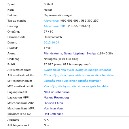
Sport:
Fotboll
Kön:
Herrar
Sektion:
Representationslaget
Typ av match:
Allsvenskan
(992-601-696 / 585-300-259)
Säsong:
Allsvenskan 2015
(18-7-5 / 13-1-1)
Omgång:
27 / 30
Hemma/Borta:
Hemmamatch
Datum:
2015-10-04
Starttid:
17:30
Arena:
Friends Arena, Solna, Uppland, Sverige
(114-45-36)
Underlag:
Naturgräs (1176-638-813)
Publik:
25 075 (varav 612 bortasupportrar)
AIK:s matchdräkt:
Svarta tröjor, vita byxor, svartgula randiga strumpor
AIK:s målvaktsdräkt:
Röda tröjor, röda byxor, röda strumpor, röda handskar
MFF:s matchdräkt:
Ljusblåa tröjor, vita byxor, ljusblåa strumpor
MFF:s målvaktsdräkt:
Vita tröjor, vita byxor, vita strumpor, gula handskar
Lagkapten AIK:
Nils-Eric Johansson
Lagkapten MFF:
Markus Rosenberg
Matchens lirare AIK:
Dickson Etuhu
Matchens lirare MFF:
Yoshimar Yotún
Inmarsch ledd av:
Rolf Zetterlund
Avspark:
AIK
AIK började mot:
Norr