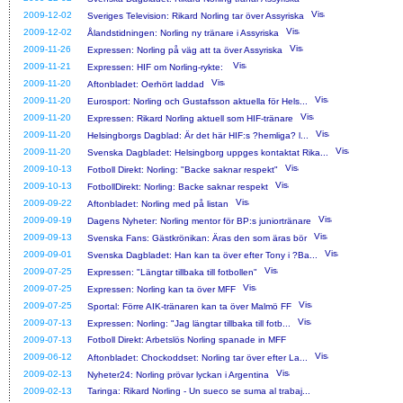
2009-12-02
Sveriges Television: Rikard Norling tar över Assyriska
2009-12-02
Ålandstidningen: Norling ny tränare i Assyriska
2009-11-26
Expressen: Norling på väg att ta över Assyriska
2009-11-21
Expressen: HIF om Norling-rykte:
2009-11-20
Aftonbladet: Oerhört laddad
2009-11-20
Eurosport: Norling och Gustafsson aktuella för Hels...
2009-11-20
Expressen: Rikard Norling aktuell som HIF-tränare
2009-11-20
Helsingborgs Dagblad: Är det här HIF:s ?hemliga? l...
2009-11-20
Svenska Dagbladet: Helsingborg uppges kontaktat Rika...
2009-10-13
Fotboll Direkt: Norling: "Backe saknar respekt"
2009-10-13
FotbollDirekt: Norling: Backe saknar respekt
2009-09-22
Aftonbladet: Norling med på listan
2009-09-19
Dagens Nyheter: Norling mentor för BP:s juniortränare
2009-09-13
Svenska Fans: Gästkrönikan: Äras den som äras bör
2009-09-01
Svenska Dagbladet: Han kan ta över efter Tony i ?Ba...
2009-07-25
Expressen: "Längtar tillbaka till fotbollen"
2009-07-25
Expressen: Norling kan ta över MFF
2009-07-25
Sportal: Förre AIK-tränaren kan ta över Malmö FF
2009-07-13
Expressen: Norling: "Jag längtar tillbaka till fotb...
2009-07-13
Fotboll Direkt: Arbetslös Norling spanade in MFF
2009-06-12
Aftonbladet: Chockoddset: Norling tar över efter La...
2009-02-13
Nyheter24: Norling prövar lyckan i Argentina
2009-02-13
Taringa: Rikard Norling - Un sueco se suma al trabaj...