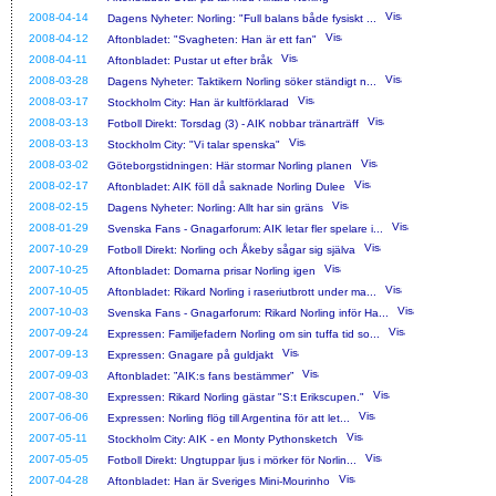
2008-04-14
Dagens Nyheter: Norling: "Full balans både fysiskt ...
2008-04-12
Aftonbladet: "Svagheten: Han är ett fan"
2008-04-11
Aftonbladet: Pustar ut efter bråk
2008-03-28
Dagens Nyheter: Taktikern Norling söker ständigt n...
2008-03-17
Stockholm City: Han är kultförklarad
2008-03-13
Fotboll Direkt: Torsdag (3) - AIK nobbar tränarträff
2008-03-13
Stockholm City: "Vi talar spenska"
2008-03-02
Göteborgstidningen: Här stormar Norling planen
2008-02-17
Aftonbladet: AIK föll då saknade Norling Dulee
2008-02-15
Dagens Nyheter: Norling: Allt har sin gräns
2008-01-29
Svenska Fans - Gnagarforum: AIK letar fler spelare i...
2007-10-29
Fotboll Direkt: Norling och Åkeby sågar sig själva
2007-10-25
Aftonbladet: Domarna prisar Norling igen
2007-10-05
Aftonbladet: Rikard Norling i raseriutbrott under ma...
2007-10-03
Svenska Fans - Gnagarforum: Rikard Norling inför Ha...
2007-09-24
Expressen: Familjefadern Norling om sin tuffa tid so...
2007-09-13
Expressen: Gnagare på guldjakt
2007-09-03
Aftonbladet: ”AIK:s fans bestämmer”
2007-08-30
Expressen: Rikard Norling gästar "S:t Erikscupen."
2007-06-06
Expressen: Norling flög till Argentina för att let...
2007-05-11
Stockholm City: AIK - en Monty Pythonsketch
2007-05-05
Fotboll Direkt: Ungtuppar ljus i mörker för Norlin...
2007-04-28
Aftonbladet: Han är Sveriges Mini-Mourinho