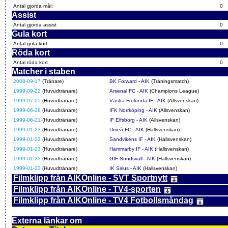
Antal gjorda mål:
0
Assist
Antal gjorda assist
0
Gula kort
Antal gula kort
0
Röda kort
Antal röda kort
0
Matcher i staben
2008-09-17
(Tränare)
BK Forward - AIK
(Träningsmatch)
1999-09-22
(Huvudtränare)
Arsenal FC - AIK
(Champions League)
1999-07-05
(Huvudtränare)
Västra Frölunda IF - AIK
(Allsvenskan)
1999-06-28
(Huvudtränare)
IFK Norrköping - AIK
(Allsvenskan)
1999-06-21
(Huvudtränare)
IF Elfsborg - AIK
(Allsvenskan)
1999-01-23
(Huvudtränare)
Umeå FC - AIK
(Hallsvenskan)
1999-01-23
(Huvudtränare)
Sandvikens IF - AIK
(Hallsvenskan)
1999-01-23
(Huvudtränare)
Hammarby IF - AIK
(Hallsvenskan)
1999-01-23
(Huvudtränare)
GIF Sundsvall - AIK
(Hallsvenskan)
1999-01-23
(Huvudtränare)
IK Sirius - AIK
(Hallsvenskan)
Filmklipp från AIKOnline - SVT Sportnytt
Filmklipp från AIKOnline - TV4-sporten
Filmklipp från AIKOnline - TV4 Fotbollsmåndag
Externa länkar om