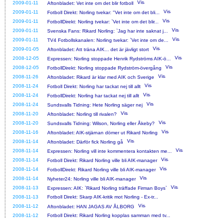
2009-01-11
Aftonbladet: Vet inte om det blir fotboll
2009-01-11
Fotboll Direkt: Norling tvekar: "Vet inte om det bli...
2009-01-11
FotbollDirekt: Norling tvekar: `Vet inte om det blir...
2009-01-11
Svenska Fans: Rikard Norling: `Jag har inte saknat j...
2009-01-11
TV4 Fotbollskanalen: Norling tvekar: `Vet inte om de...
2009-01-05
Aftonbladet: Att träna AIK... det är jävligt stort
2008-12-05
Expressen: Norling stoppade Henrik Rydströms AIK-ö...
2008-12-05
FotbollDirekt: Norling stoppade Rydström-övergång
2008-11-26
Aftonbladet: Rikard är klar med AIK och Sverige
2008-11-24
Fotboll Direkt: Norling har tackat nej till allt
2008-11-24
FotbollDirekt: Norling har tackat nej till allt
2008-11-24
Sundsvalls Tidning: Hete Norling säger nej
2008-11-20
Aftonbladet: Norling till rivalen?
2008-11-20
Sundsvalls Tidning: Wilson, Norling eller Åkeby?
2008-11-16
Aftonbladet: AIK-stjärnan dömer ut Rikard Norling
2008-11-14
Aftonbladet: Därför fick Norling gå
2008-11-14
Expressen: Norling vill inte kommentera kontakten me...
2008-11-14
Fotboll Direkt: Rikard Norling ville bli AIK-manager
2008-11-14
FotbollDirekt: Rikard Norling ville bli AIK-manager
2008-11-14
Nyheter24: Norling ville bli AIK-manager
2008-11-13
Expressen: AIK: `Rikard Norling träffade Firman Boys`
2008-11-13
Fotboll Direkt: Skarp AIK-kritik mot Norling - Ex-tr...
2008-11-12
Aftonbladet: HAN JAGAS AV ÅLBORG
2008-11-12
Fotboll Direkt: Rikard Norling kopplas samman med tv...