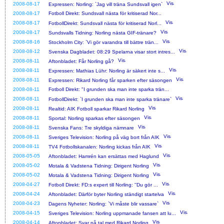
2008-08-17
Expressen: Norling: `Jag vill träna Sundsvall igen`
2008-08-17
Fotboll Direkt: Sundsvall nästa för kritiserad Nor...
2008-08-17
FotbollDirekt: Sundsvall nästa för kritiserad Norl...
2008-08-17
Sundsvalls Tidning: Norling nästa GIF-tränare?
2008-08-16
Stockholm City: `Vi gör varandra till bättre trän...
2008-08-12
Svenska Dagbladet: 08:29 Spelarna visar stort intres...
2008-08-11
Aftonbladet: Får Norling gå?
2008-08-11
Expressen: Mathias Lühr: Norling är säkert inte s...
2008-08-11
Expressen: Rikard Norling får sparken efter säsongen
2008-08-11
Fotboll Direkt: "I grunden ska man inte sparka trän...
2008-08-11
FotbollDirekt: `I grunden ska man inte sparka tränare`
2008-08-11
Realtid: AIK Fotboll sparkar Rikard Norling
2008-08-11
Sportal: Norling sparkas efter säsongen
2008-08-11
Svenska Fans: Tre skyldiga nämnare
2008-08-11
Sveriges Television: Norling på väg bort från AIK
2008-08-11
TV4 Fotbollskanalen: Norling kickas från AIK
2008-05-05
Aftonbladet: Hamrén kan ersättas med Haglund
2008-05-02
Motala & Vadstena Tidning: Dirigent Norling
2008-05-02
Motala & Vadstena Tidning: Dirigent Norling
2008-04-27
Fotboll Direkt: FD:s expert till Norling: ''Du gör ...
2008-04-24
Aftonbladet: Därför byter Norling ständigt startelva
2008-04-23
Dagens Nyheter: Norling: `Vi måste blir vassare`
2008-04-15
Sveriges Television: Norling uppmanade fansen att lu...
2008-04-14
Aftonbladet: Svar på tal med Rikard Norling