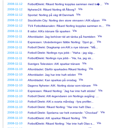
2008-11-12
FotbollDirekt: Rikard Norling kopplas samman med tv�...
2008-11-12
Nyheter24: Rikard Norling till Ålborg?
2008-11-12
Sportal: Norling på väg till Danmark
2008-11-12
Stockholm City: Norling den store vinnaren i AIK-såpan
2008-11-12
TV4 Fotbollskanalen: Rikard Norling kopplas samman m...
2008-11-11
8 sidor: AIKs tränare får sparken
2008-11-11
Aftonbladet: Jag behöver tid att tänka på framtiden
2008-11-11
Expressen: Utvärderingen fällde Norling: `Gjort gr...
2008-11-11
Fotboll Direkt: Dragkamp om AIK:s nye tränare: "Må...
2008-11-11
Fotboll Direkt: Norlings nya jobb - "Haha - jag säg...
2008-11-11
FotbollDirekt: Norlings nya jobb - ''Ha, ha, jag sä...
2008-11-11
Sveriges Television: AIK sparkar tränare
2008-11-10
Aftonbladet: Därför sparkades Rikard Norling
2008-11-10
Aftonbladet: Jag har inte haft stödet
2008-11-10
Aftonbladet: Kan sparkas på onsdag
2008-11-10
Dagens Nyheter: AIK: Norling slutar som tränare
2008-11-10
Expressen: Rikard Norling: `Jag har inte haft stödet`
2008-11-10
Fotboll Direkt: AIK-legendaren om Norlings avgång: ...
2008-11-10
Fotboll Direkt: AIK:s svarta måndag - fyra profiler...
2008-11-10
Fotboll Direkt: Rikard Norling: "Har inte haft Olas ...
2008-11-10
Fotboll Direkt: Spelarna var helt ovetande: "Chockad"
2008-11-10
FotbollDirekt: AIK sparkar Rikard Norling
2008-11-10
FotbollDirekt: Rikard Norling: `Har inte haft Olas s...