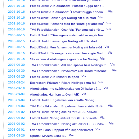
2008-10-16
Fotboll Direkt: AIK-alliansen: "Försökt hugga hono...
2008-10-16
FotbollDirekt: AIK-alliansen: `Försökt hugga honom...
2008-10-16
FotbollDirekt: Fansen ger Norling sitt fulla stöd
2008-10-16
FotbollDirekt: `Fansens stöd för Rikard ger arbetsro`
2008-10-16
TV4 Fotbollskanalen: Granfelt: ''Fansens stöd för ...
2008-10-15
Fotboll Direkt: "Säsongens sista matcher avgör Nor...
2008-10-15
Fotboll Direkt: Fansen ger Norling sitt fulla stöd
2008-10-15
FotbollDirekt: Men fansen ger Norling sitt fulla stöd
2008-10-15
FotbollDirekt: `Säsongens sista matcher avgör Norl...
2008-10-15
Skidor.com: Avslutningen avgörande för Norling
2008-09-30
TV4 Fotbollskanalen: AIK kan sparka hela Norlings tr...
2008-09-30
TV4 Fotbollskanalen: Novakovic: Om Rikard försvinne...
2008-09-25
Fotboll Direkt: AIK rensar i truppen
2008-09-24
Expressen: Frälsaren Rikard Norlings bittra fall
2008-09-18
Aftonbladet: Inte svårövertalad om Dif kallar på ...
2008-09-04
Aftonbladet: Han kan ta över i AIK
2008-09-04
Fotboll Direkt: Engelsman kan ersätta Norling
2008-09-04
TV4 Fotbollskanalen: Engelsman kan ersätta Norling
2008-09-02
Fotboll Direkt: Norling aktuell för GIF Sundsvall?
2008-09-02
FotbollDirekt: Norling aktuell för GIF Sundsvall?
2008-09-02
TV4 Fotbollskanalen: Norling aktuell för GIF Sundsv...
2008-09-01
Svenska Fans: Rapport från supportermötet
2008-08-26
Sportal: MANAGERSPEL