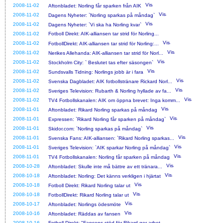
2008-11-02
Aftonbladet: Norling får sparken från AIK
2008-11-02
Dagens Nyheter: `Norling sparkas på måndag`
2008-11-02
Dagens Nyheter: `Vi ska ha Norling kvar`
2008-11-02
Fotboll Direkt: AIK-alliansen tar strid för Norling...
2008-11-02
FotbollDirekt: AIK-alliansen tar strid för Norling:...
2008-11-02
Nerikes Allehanda: AIK-alliansen tar strid för Norl...
2008-11-02
Stockholm City: ` Beslutet tas efter säsongen`
2008-11-02
Sundsvalls Tidning: Norlings jobb är i fara
2008-11-02
Svenska Dagbladet: AIK fotbollstränare Rickard Norl...
2008-11-02
Sveriges Television: Rubarth & Norling hyllade av fa...
2008-11-02
TV4 Fotbollskanalen: AIK om öppna brevet: Inga komm...
2008-11-01
Aftonbladet: Rikard Norling sparkas på måndag
2008-11-01
Expressen: `Rikard Norling får sparken på måndag`
2008-11-01
Skidor.com: `Norling sparkas på måndag`
2008-11-01
Svenska Fans: AIK-alliansen: `Rikard Norling sparkas...
2008-11-01
Sveriges Television: `AIK sparkar Norling på måndag`
2008-11-01
TV4 Fotbollskanalen: Norling får sparken på måndag
2008-10-28
Aftonbladet: Skulle inte må bättre av ett tränara...
2008-10-18
Aftonbladet: Norling: Det känns verkligen i hjärtat
2008-10-18
Fotboll Direkt: Rikard Norling talar ut
2008-10-18
FotbollDirekt: Rikard Norling talar ut
2008-10-17
Aftonbladet: Norlings ödesmöte
2008-10-16
Aftonbladet: Räddas av fansen
2008-10-16
Fotboll Direkt: "Fansens stöd för Rikard ger arbet...