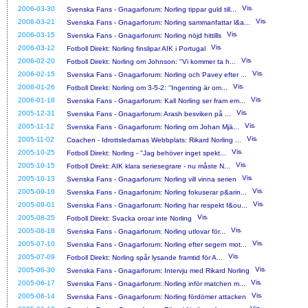
2006-03-30
Svenska Fans - Gnagarforum: Norling tippar guld till...
2006-03-21
Svenska Fans - Gnagarforum: Norling sammanfattar l&a...
2006-03-15
Svenska Fans - Gnagarforum: Norling nöjd hittills
2006-03-12
Fotboll Direkt: Norling finslipar AIK i Portugal
2006-02-20
Fotboll Direkt: Norling om Johnson: ''Vi kommer ta h...
2006-02-15
Svenska Fans - Gnagarforum: Norling och Pavey efter ...
2006-01-26
Fotboll Direkt: Norling om 3-5-2: ''Ingenting är om...
2006-01-18
Svenska Fans - Gnagarforum: Kall Norling ser fram em...
2005-12-31
Svenska Fans - Gnagarforum: Arash besviken på ...
2005-11-12
Svenska Fans - Gnagarforum: Norling om Johan Mjä...
2005-11-02
Coachen - Idrottsledarnas Webbplats: Rikard Norling ...
2005-10-25
Fotboll Direkt: Norling - ''Jag behöver inget spekt...
2005-10-15
Fotboll Direkt: AIK klara seriesegrare - nu måste N...
2005-10-13
Svenska Fans - Gnagarforum: Norling vill vinna serien
2005-09-16
Svenska Fans - Gnagarforum: Norling fokuserar p&arin...
2005-09-01
Svenska Fans - Gnagarforum: Norling har respekt f&ou...
2005-08-25
Fotboll Direkt: Svacka oroar inte Norling
2005-08-18
Svenska Fans - Gnagarforum: Norling utlovar för...
2005-07-10
Svenska Fans - Gnagarforum: Norling efter segern mot...
2005-07-09
Fotboll Direkt: Norling spår lysande framtid för A...
2005-06-30
Svenska Fans - Gnagarforum: Intervju med Rikard Norling
2005-06-17
Svenska Fans - Gnagarforum: Norling inför matchen m...
2005-06-14
Svenska Fans - Gnagarforum: Norling fördömer attacken