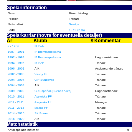
Spelarinformation
Namn:
Rikard Norling
Position:
Tränare
Nationalitet:
Sverige
Född:
1971-06-04
Spelarkarriär (hovra för eventuella detaljer)
År
Klubb
#
Kommentar
?
-
1986
IK Bele
1987
-
1991
IF Brommapojkarna
1992
-
1993
IF Brommapojkarna
Ungdomstränare
1994
-
1995
IK Bele
Tränare
1996
-
2001
AIK
Assisterande tränare
2002
-
2003
Väsby IK
Tränare
2004
-
2004
GIF Sundsvall
Tränare
2004
-
2008
AIK
Tränare
2009
-
2009
CD Español (Buenos Aires)
Ungdomstränare
2010
-
2011
Assyriska FF
Tränare
2011
-
2011
Assyriska FF
Manager
2011
-
2013
Malmö FF
Tränare
2014
-
2015
SK Brann
Tränare
2016
-
2020
AIK
Tränare
Matchstatistik
Antal spelade matcher:
0