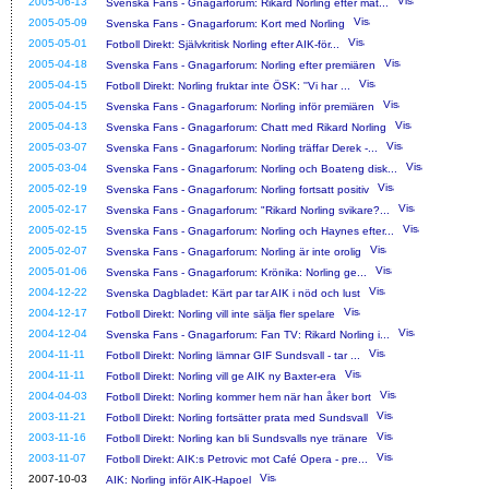
2005-06-13
Svenska Fans - Gnagarforum: Rikard Norling efter mat...
2005-05-09
Svenska Fans - Gnagarforum: Kort med Norling
2005-05-01
Fotboll Direkt: Självkritisk Norling efter AIK-för...
2005-04-18
Svenska Fans - Gnagarforum: Norling efter premiären
2005-04-15
Fotboll Direkt: Norling fruktar inte ÖSK: ''Vi har ...
2005-04-15
Svenska Fans - Gnagarforum: Norling inför premiären
2005-04-13
Svenska Fans - Gnagarforum: Chatt med Rikard Norling
2005-03-07
Svenska Fans - Gnagarforum: Norling träffar Derek -...
2005-03-04
Svenska Fans - Gnagarforum: Norling och Boateng disk...
2005-02-19
Svenska Fans - Gnagarforum: Norling fortsatt positiv
2005-02-17
Svenska Fans - Gnagarforum: "Rikard Norling svikare?...
2005-02-15
Svenska Fans - Gnagarforum: Norling och Haynes efter...
2005-02-07
Svenska Fans - Gnagarforum: Norling är inte orolig
2005-01-06
Svenska Fans - Gnagarforum: Krönika: Norling ge...
2004-12-22
Svenska Dagbladet: Kärt par tar AIK i nöd och lust
2004-12-17
Fotboll Direkt: Norling vill inte sälja fler spelare
2004-12-04
Svenska Fans - Gnagarforum: Fan TV: Rikard Norling i...
2004-11-11
Fotboll Direkt: Norling lämnar GIF Sundsvall - tar ...
2004-11-11
Fotboll Direkt: Norling vill ge AIK ny Baxter-era
2004-04-03
Fotboll Direkt: Norling kommer hem när han åker bort
2003-11-21
Fotboll Direkt: Norling fortsätter prata med Sundsvall
2003-11-16
Fotboll Direkt: Norling kan bli Sundsvalls nye tränare
2003-11-07
Fotboll Direkt: AIK:s Petrovic mot Café Opera - pre...
2007-10-03
AIK: Norling inför AIK-Hapoel