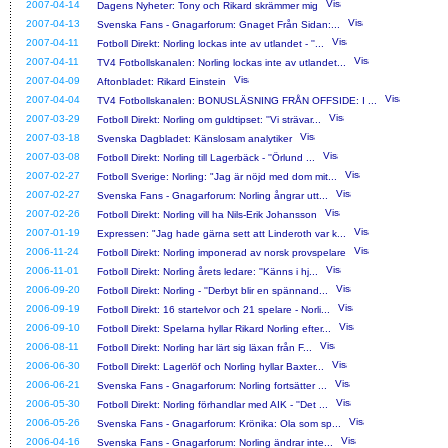
2007-04-14
Dagens Nyheter: Tony och Rikard skrämmer mig
2007-04-13
Svenska Fans - Gnagarforum: Gnaget Från Sidan:...
2007-04-11
Fotboll Direkt: Norling lockas inte av utlandet - ''...
2007-04-11
TV4 Fotbollskanalen: Norling lockas inte av utlandet...
2007-04-09
Aftonbladet: Rikard Einstein
2007-04-04
TV4 Fotbollskanalen: BONUSLÄSNING FRÅN OFFSIDE: I ...
2007-03-29
Fotboll Direkt: Norling om guldtipset: ''Vi strävar...
2007-03-18
Svenska Dagbladet: Känslosam analytiker
2007-03-08
Fotboll Direkt: Norling till Lagerbäck - ''Örlund ...
2007-02-27
Fotboll Sverige: Norling: "Jag är nöjd med dom mit...
2007-02-27
Svenska Fans - Gnagarforum: Norling ångrar utt...
2007-02-26
Fotboll Direkt: Norling vill ha Nils-Erik Johansson
2007-01-19
Expressen: "Jag hade gärna sett att Linderoth var k...
2006-11-24
Fotboll Direkt: Norling imponerad av norsk provspelare
2006-11-01
Fotboll Direkt: Norling årets ledare: ''Känns i hj...
2006-09-20
Fotboll Direkt: Norling - ''Derbyt blir en spännand...
2006-09-19
Fotboll Direkt: 16 startelvor och 21 spelare - Norli...
2006-09-10
Fotboll Direkt: Spelarna hyllar Rikard Norling efter...
2006-08-11
Fotboll Direkt: Norling har lärt sig läxan från F...
2006-06-30
Fotboll Direkt: Lagerlöf och Norling hyllar Baxter...
2006-06-21
Svenska Fans - Gnagarforum: Norling fortsätter ...
2006-05-30
Fotboll Direkt: Norling förhandlar med AIK - ''Det ...
2006-05-26
Svenska Fans - Gnagarforum: Krönika: Ola som sp...
2006-04-16
Svenska Fans - Gnagarforum: Norling ändrar inte...