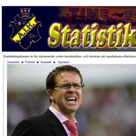
Statistikdatabasen är för närvarande under konstruktion, och kommer att uppdateras efterhan
Startsida
Fotboll
Statistik
Spelare