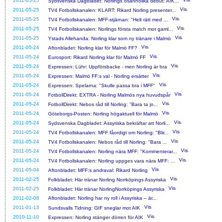
2011-05-25
Sydsvenska Dagbladet: Norlings osannolika debut: AIK...
2011-05-25
TV4 Fotbollskanalen: KLART: Rikard Norling presenter...
2011-05-25
TV4 Fotbollskanalen: MFF-stjärnan: "Helt rätt med ...
2011-05-25
TV4 Fotbollskanalen: Norlings första match mot gaml...
2011-05-25
Ystads Allehanda: Norling klar som ny tränare i Malmö
2011-05-24
Aftonbladet: Norling klar för Malmö FF?
2011-05-24
Eurosport: Rikard Norling klar för Malmö FF
2011-05-24
Expressen: Lühr: Uppförsbacke - men Norling är bra
2011-05-24
Expressen: Malmö FF:s val - Norling ersätter
2011-05-24
Expressen: Spelarna: "Skulle passa bra i MFF"
2011-05-24
FotbollDirekt: EXTRA - Norling Malmös nya huvudspår
2011-05-24
FotbollDirekt: Nebos råd till Norling: ''Bara ta jo...
2011-05-24
Göteborgs-Posten: Norling högaktuell för Malmö
2011-05-24
Sydsvenska Dagbladet: Assyriska bekräftar att Norli...
2011-05-24
TV4 Fotbollskanalen: MFF fåordigt om Norling: "Blir...
2011-05-24
TV4 Fotbollskanalen: Nebos råd till Norling: "Bara ...
2011-05-24
TV4 Fotbollskanalen: Norling nära MFF: "Kommenterar...
2011-05-24
TV4 Fotbollskanalen: Norling uppges vara nära MFF: ...
2011-05-04
Aftonbladet: MFF:s andraval: Rikard Norling
2011-02-25
Folkbladet: Här tränar Norling Norrköpings Assyriska
2011-02-25
Folkbladet: Här tränar NorlingNorrköpings Assyriska
2011-02-08
Aftonbladet: Norling har ny roll i Assyriska – är...
2011-01-13
Sundsvalls Tidning: GIF sneglar mot AIK
2010-11-10
Expressen: Norling stänger dörren för AIK