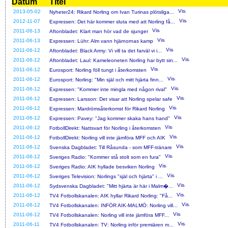
Datum
Titel
2013-05-02
Nyheter24: Rikard Norling om Ivan Turinas plötsliga...
2012-11-07
Expressen: Det här kommer sluta med att Norling få...
2011-06-13
Aftonbladet: Klart man hör vad de sjunger
2011-06-13
Expressen: Lühr: Alm vann hjärnornas kamp
2011-06-12
Aftonbladet: Black Army: Vi vill ta det farväl vi i...
2011-06-12
Aftonbladet: Laul: Kameleoneten Norling har bytt sin...
2011-06-12
Eurosport: Norling föll tungt i återkomsten
2011-06-12
Eurosport: Norling: "Min själ och mitt hjärta finn...
2011-06-12
Expressen: "Kommer inte mingla med någon rival"
2011-06-12
Expressen: Larsson: Det visar att Norling spelar safe
2011-06-12
Expressen: Mardrömsåterkomst för Rikard Norling
2011-06-12
Expressen: Pavey: "Jag kommer skaka hans hand"
2011-06-12
FotbollDirekt: Nattsvart för Norling i återkomsten
2011-06-12
FotbollDirekt: Norling vill inte jämföra MFF och AIK
2011-06-12
Svenska Dagbladet: Till Råsunda - som MFF-tränare
2011-06-12
Sveriges Radio: "Kommer stå stolt som en fura"
2011-06-12
Sveriges Radio: AIK hyllade besviken Norling
2011-06-12
Sveriges Television: Norlings "själ och hjärta" i ...
2011-06-12
Sydsvenska Dagbladet: "Mitt hjärta är här i Malm�...
2011-06-12
TV4 Fotbollskanalen: AIK hyllar Rikard Norling: "Få...
2011-06-12
TV4 Fotbollskanalen: INFÖR AIK-MALMÖ: Norling vill...
2011-06-12
TV4 Fotbollskanalen: Norling vill inte jämföra MFF...
2011-06-11
TV4 Fotbollskanalen: TV: Norling inför premiären m...