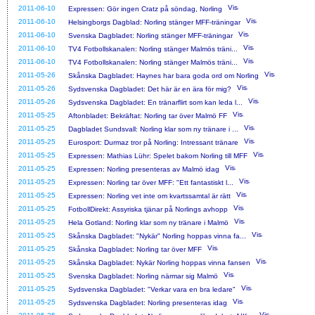
2011-06-10
Expressen: Gör ingen Cratz på söndag, Norling
2011-06-10
Helsingborgs Dagblad: Norling stänger MFF-träningar
2011-06-10
Svenska Dagbladet: Norling stänger MFF-träningar
2011-06-10
TV4 Fotbollskanalen: Norling stänger Malmös träni...
2011-06-10
TV4 Fotbollskanalen: Norling stänger Malmös träni...
2011-05-26
Skånska Dagbladet: Haynes har bara goda ord om Norling
2011-05-26
Sydsvenska Dagbladet: Det här är en ära för mig?
2011-05-26
Sydsvenska Dagbladet: En tränarflirt som kan leda l...
2011-05-25
Aftonbladet: Bekräftat: Norling tar över Malmö FF
2011-05-25
Dagbladet Sundsvall: Norling klar som ny tränare i ...
2011-05-25
Eurosport: Durmaz tror på Norling: Intressant tränare
2011-05-25
Expressen: Mathias Lühr: Spelet bakom Norling till MFF
2011-05-25
Expressen: Norling presenteras av Malmö idag
2011-05-25
Expressen: Norling tar över MFF: "Ett fantastiskt l...
2011-05-25
Expressen: Norling vet inte om kvartssamtal är rätt
2011-05-25
FotbollDirekt: Assyriska tjänar på Norlings avhopp
2011-05-25
Hela Gotland: Norling klar som ny tränare i Malmö
2011-05-25
Skånska Dagbladet: "Nykär" Norling hoppas vinna fa...
2011-05-25
Skånska Dagbladet: Norling tar över MFF
2011-05-25
Skånska Dagbladet: Nykär Norling hoppas vinna fansen
2011-05-25
Svenska Dagbladet: Norling närmar sig Malmö
2011-05-25
Sydsvenska Dagbladet: "Verkar vara en bra ledare"
2011-05-25
Sydsvenska Dagbladet: Norling presenteras idag