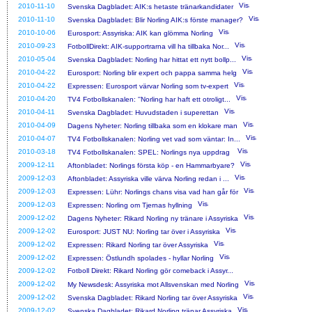
2010-11-10
Svenska Dagbladet: AIK:s hetaste tränarkandidater
2010-11-10
Svenska Dagbladet: Blir Norling AIK:s förste manager?
2010-10-06
Eurosport: Assyriska: AIK kan glömma Norling
2010-09-23
FotbollDirekt: AIK-supportrarna vill ha tillbaka Nor...
2010-05-04
Svenska Dagbladet: Norling har hittat ett nytt bollp...
2010-04-22
Eurosport: Norling blir expert och pappa samma helg
2010-04-22
Expressen: Eurosport värvar Norling som tv-expert
2010-04-20
TV4 Fotbollskanalen: ''Norling har haft ett otroligt...
2010-04-11
Svenska Dagbladet: Huvudstaden i superettan
2010-04-09
Dagens Nyheter: Norling tillbaka som en klokare man
2010-04-07
TV4 Fotbollskanalen: Norling vet vad som väntar: In...
2010-03-18
TV4 Fotbollskanalen: SPEL: Norlings nya uppdrag
2009-12-11
Aftonbladet: Norlings första köp - en Hammarbyare?
2009-12-03
Aftonbladet: Assyriska ville värva Norling redan i ...
2009-12-03
Expressen: Lühr: Norlings chans visa vad han går för
2009-12-03
Expressen: Norling om Tjernas hyllning
2009-12-02
Dagens Nyheter: Rikard Norling ny tränare i Assyriska
2009-12-02
Eurosport: JUST NU: Norling tar över i Assyriska
2009-12-02
Expressen: Rikard Norling tar över Assyriska
2009-12-02
Expressen: Östlundh spolades - hyllar Norling
2009-12-02
Fotboll Direkt: Rikard Norling gör comeback i Assyr...
2009-12-02
My Newsdesk: Assyriska mot Allsvenskan med Norling
2009-12-02
Svenska Dagbladet: Rikard Norling tar över Assyriska
2009-12-02
Svenska Dagbladet: Rikard Norling tränar Assyriska