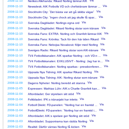
2008-11-10
Nerikes Allehanda: Rikard Norling lämnar AIK
2008-11-10
Newsdesk: AIK Fotbolls VD och chefstränare lämnar ...
2008-11-10
Stockholm City: `Det bästa var att gå skilda vägar`
2008-11-10
Stockholm City: `Ingen chock att jag skulle få spar...
2008-11-10
Svenska Dagbladet: Norlings egna ord
2008-11-10
Svenska Dagbladet: Rikard Norling slutar som tränare
2008-11-10
Svenska Fans: EXTRA: Norling och Granfelt lämnar AIK
2008-11-10
Svenska Fans: Krönika: Tack för den här tiden Rikard
2008-11-10
Svenska Fans: Nebojsa Novakovic följer med Norling
2008-11-10
Sveriges Radio: Rikard Norling slutar som AIK-tränare
2008-11-10
TV4 Fotbollskanalen: AIK sparkar Norling - och VD:n ...
2008-11-10
TV4 Fotbollskanalen: EXKLUSIVT - Norling: Jag har in...
2008-11-10
TV4 Fotbollskanalen: Norling sparkas - presskonferen...
2008-11-10
Uppsala Nya Tidning: AIK sparkar Rikard Norling
2008-11-10
Uppsala Nya Tidning: AIK: Norling slutar som tränare
2008-11-09
Dagens Nyheter: Norling beredd att stanna
2008-11-05
Expressen: Mathias Lühr: AIK:s Charlie Granfelt kan...
2008-11-04
Aftonbladet: Ger styrelsen sitt stöd
2008-11-04
Folkbladet: IFK:s tränarjakt har inletts
2008-11-04
Fotboll Direkt: FD-panelen: "Norling har en framtid ...
2008-11-04
FotbollDirekt: FD-panelen: `Norling har en framtid i...
2008-11-03
Aftonbladet: AIK:s spelare ger Norling sitt stöd
2008-11-03
Aftonbladet: Supportrarna kan rädda Norling
2008-11-03
Realtid: Därför väntas Norling få kicken