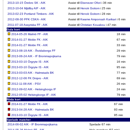
2013-10-15
Örebro SK - AIK
Assist till
Ebenezer Ofori
i 36 min
2013-10-04
Mjällby AIF - AIK
Assist till
Henok Goitom
i 25 min
2013-02-23
Portland Timbers - AIK
Assist till
Henok Goitom
i 28 min
2012-08-30
PFK CSKA - AIK
Assist till
Kwame Amponsah Karikari
i 6 min
2011-07-18
Assyriska FF - AIK
Assist till
Christian Kouakou
i 47 min
Gula kort
2014-05-26
Malmö FF - AIK
18 min
2014-01-27
Molde FK - AIK
67 min
2014-01-27
Molde FK - AIK
33 min
2013-08-19
AIK - Åtvidabergs FF
29 min
2013-06-24
AIK - IF Brommapojkarna
79 min
2013-03-10
Örgryte IS - AIK
16 min
2013-03-10
Örgryte IS - AIK
95 min
2013-03-03
AIK - Halmstads BK
77 min
2012-12-06
FK Dnipro - AIK
69 min
2012-11-08
AIK - PSV
26 min
2012-09-02
AIK - Helsingborgs IF
24 min
2012-05-02
Helsingborgs IF - AIK
79 min
Röda kort
2014-01-27
Molde FK - AIK
67 min
2013-04-28
AIK - Halmstads BK
93 min
2013-03-10
Örgryte IS - AIK
95 min
Spelade matcher
2014-06-02
AIK - IF Brommapojkarna
Spelade 67 min
2014-05-26
Malmö FF - AIK
Hela matchen (97 min)