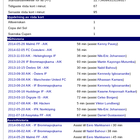
Standardavvikelse för tid (+/-):
12.754084313139327
Tidigaste röda kort i minut:
67
Senaste röda kort i minut:
95
Uppdelning av röda kort
Allsvenskan
1
Copa del Sol
1
Svenska Cupen
1
Målhistoria
2014-05-26
Malmö FF - AIK
58 min (assist
Kenny Pavey
)
2014-02-05
FC Costuleni - AIK
56 min
2013-11-03
AIK - Helsingborgs IF
36 min (assist
Nils-Eric Johansson
)
2013-10-26
IF Brommapojkarna - AIK
93 min (assist
Martin Kayongo-Mutumba
)
2013-10-15
Örebro SK - AIK
30 min (assist
Nabil Bahoui
)
2013-09-30
AIK - Östers IF
74 min (assist
Kennedy Igboananike
)
2013-08-06
AIK - Manchester United FC
49 min (assist
Alhassan Kamara
)
2013-06-24
AIK - IF Brommapojkarna
79 min (assist
Kennedy Igboananike
)
2013-06-16
Huddinge IF - AIK
69 min (assist
Kwame Amponsah Karikari
)
2013-03-10
Örgryte IS - AIK
72 min (assist
Celso Borges
)
2012-07-08
AIK - BK Häcken
5 min (assist
Viktor Lundberg
)
2012-05-20
AIK - IFK Norrköping
53 min (assist
Nils-Eric Johansson
)
2011-07-18
Assyriska FF - AIK
67 min (assist
Daniel Gustavsson
)
Assisthistoria
2014-06-02
AIK - IF Brommapojkarna
Assist till
Eero Markkanen
i 30 min
2014-06-02
AIK - IF Brommapojkarna
Assist till
Nabil Bahoui
i 38 min
2014-05-26
Malmö FF - AIK
Assist till
Eero Markkanen
i 45 min