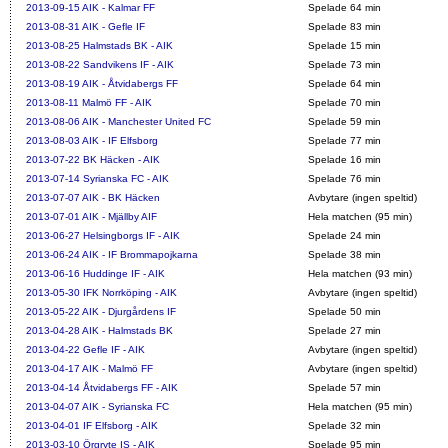
2013-09-15
AIK - Kalmar FF
Spelade 64 min
2013-08-31
AIK - Gefle IF
Spelade 83 min
2013-08-25
Halmstads BK - AIK
Spelade 15 min
2013-08-22
Sandvikens IF - AIK
Spelade 73 min
2013-08-19
AIK - Åtvidabergs FF
Spelade 64 min
2013-08-11
Malmö FF - AIK
Spelade 70 min
2013-08-06
AIK - Manchester United FC
Spelade 59 min
2013-08-03
AIK - IF Elfsborg
Spelade 77 min
2013-07-22
BK Häcken - AIK
Spelade 16 min
2013-07-14
Syrianska FC - AIK
Spelade 76 min
2013-07-07
AIK - BK Häcken
Avbytare (ingen speltid)
2013-07-01
AIK - Mjällby AIF
Hela matchen (95 min)
2013-06-27
Helsingborgs IF - AIK
Spelade 24 min
2013-06-24
AIK - IF Brommapojkarna
Spelade 38 min
2013-06-16
Huddinge IF - AIK
Hela matchen (93 min)
2013-05-30
IFK Norrköping - AIK
Avbytare (ingen speltid)
2013-05-22
AIK - Djurgårdens IF
Spelade 50 min
2013-04-28
AIK - Halmstads BK
Spelade 27 min
2013-04-22
Gefle IF - AIK
Avbytare (ingen speltid)
2013-04-17
AIK - Malmö FF
Avbytare (ingen speltid)
2013-04-14
Åtvidabergs FF - AIK
Spelade 57 min
2013-04-07
AIK - Syrianska FC
Hela matchen (95 min)
2013-04-01
IF Elfsborg - AIK
Spelade 32 min
2013-03-10
Örgryte IS - AIK
Spelade 95 min