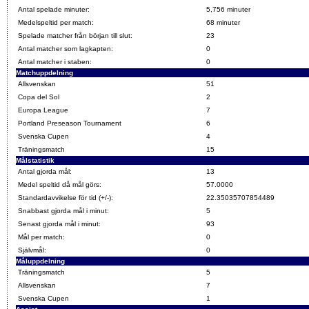
Antal spelade minuter:
5,756 minuter
Medelspeltid per match:
68 minuter
Spelade matcher från början till slut:
23
Antal matcher som lagkapten:
0
Antal matcher i staben:
0
Matchuppdelning
Allsvenskan
51
Copa del Sol
2
Europa League
7
Portland Preseason Tournament
6
Svenska Cupen
4
Träningsmatch
15
Målstatistik
Antal gjorda mål:
13
Medel speltid då mål görs:
57.0000
Standardavvikelse för tid (+/-):
22.35035707854489
Snabbast gjorda mål i minut:
5
Senast gjorda mål i minut:
93
Mål per match:
0
Självmål:
0
Måluppdelning
Träningsmatch
5
Allsvenskan
7
Svenska Cupen
1