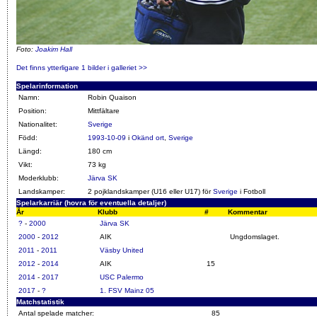
Foto:
Joakim Hall
Det finns ytterligare 1 bilder i galleriet >>
Spelarinformation
Namn:
Robin Quaison
Position:
Mittfältare
Nationalitet:
Sverige
Född:
1993-10-09
i
Okänd ort
,
Sverige
Längd:
180 cm
Vikt:
73 kg
Moderklubb:
Järva SK
Landskamper:
2 pojklandskamper (U16 eller U17) för
Sverige
i Fotboll
Spelarkarriär (hovra för eventuella detaljer)
År
Klubb
#
Kommentar
?
-
2000
Järva SK
2000
-
2012
AIK
Ungdomslaget.
2011
-
2011
Väsby United
2012
-
2014
AIK
15
2014
-
2017
USC Palermo
2017
-
?
1. FSV Mainz 05
Matchstatistik
Antal spelade matcher:
85