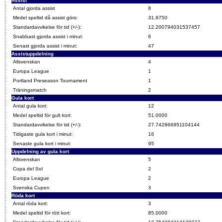
Assist
Antal gjorda assist
8
Medel speltid då assist görs:
31.8750
Standardavvikelse för tid (+/-):
12.200794031537457
Snabbast gjorda assist i minut:
6
Senast gjorda assist i minut:
47
Assistuppdelning
Allsvenskan
4
Europa League
1
Portland Preseason Tournament
1
Träningsmatch
2
Gula kort
Antal gula kort:
12
Medel speltid för gult kort:
51.0000
Standardavvikelse för tid (+/-):
27.742866951104144
Tidigaste gula kort i minut:
16
Senaste gula kort i minut:
95
Uppdelning av gula kort
Allsvenskan
5
Copa del Sol
2
Europa League
2
Svenska Cupen
3
Röda kort
Antal röda kort:
3
Medel speltid för rött kort:
85.0000