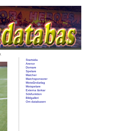
d.
Startsida
Arenor
Domare
Spelare
Matcher
Matchsponsorer
Motståndarlag
Motspelare
Externa länkar
Sökfunktion
Bildgalleri
Om databasen