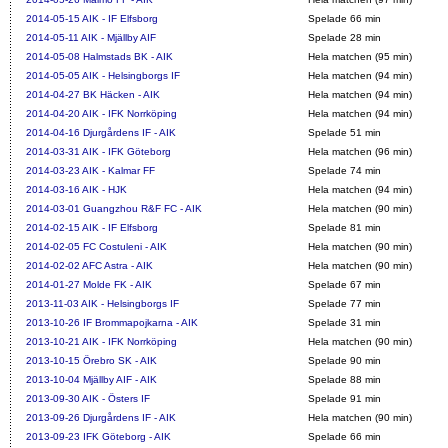
2014-05-15
AIK - IF Elfsborg
Spelade 66 min
2014-05-11
AIK - Mjällby AIF
Spelade 28 min
2014-05-08
Halmstads BK - AIK
Hela matchen (95 min)
2014-05-05
AIK - Helsingborgs IF
Hela matchen (94 min)
2014-04-27
BK Häcken - AIK
Hela matchen (94 min)
2014-04-20
AIK - IFK Norrköping
Hela matchen (94 min)
2014-04-16
Djurgårdens IF - AIK
Spelade 51 min
2014-03-31
AIK - IFK Göteborg
Hela matchen (96 min)
2014-03-23
AIK - Kalmar FF
Spelade 74 min
2014-03-16
AIK - HJK
Hela matchen (94 min)
2014-03-01
Guangzhou R&F FC - AIK
Hela matchen (90 min)
2014-02-15
AIK - IF Elfsborg
Spelade 81 min
2014-02-05
FC Costuleni - AIK
Hela matchen (90 min)
2014-02-02
AFC Astra - AIK
Hela matchen (90 min)
2014-01-27
Molde FK - AIK
Spelade 67 min
2013-11-03
AIK - Helsingborgs IF
Spelade 77 min
2013-10-26
IF Brommapojkarna - AIK
Spelade 31 min
2013-10-21
AIK - IFK Norrköping
Hela matchen (90 min)
2013-10-15
Örebro SK - AIK
Spelade 90 min
2013-10-04
Mjällby AIF - AIK
Spelade 88 min
2013-09-30
AIK - Östers IF
Spelade 91 min
2013-09-26
Djurgårdens IF - AIK
Hela matchen (90 min)
2013-09-23
IFK Göteborg - AIK
Spelade 66 min