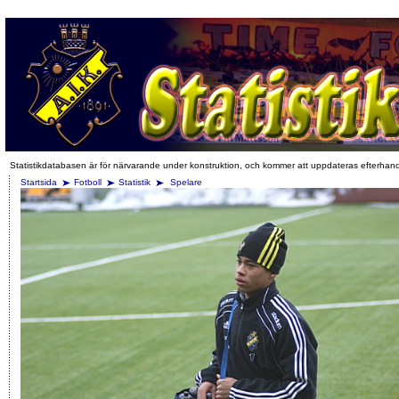
Statistikdatabasen är för närvarande under konstruktion, och kommer att uppdateras efterhan
Startsida
Fotboll
Statistik
Spelare