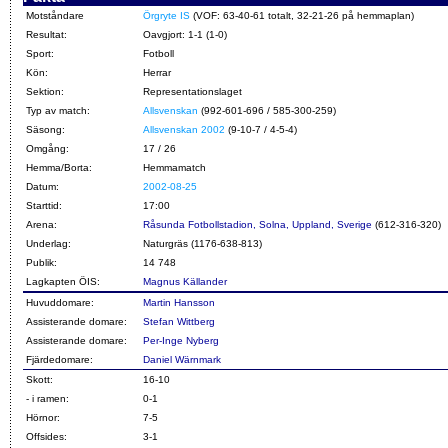
Motståndare
Örgryte IS
(VOF: 63-40-61 totalt, 32-21-26 på hemmaplan)
Resultat:
Oavgjort: 1-1 (1-0)
Sport:
Fotboll
Kön:
Herrar
Sektion:
Representationslaget
Typ av match:
Allsvenskan
(992-601-696 / 585-300-259)
Säsong:
Allsvenskan 2002
(9-10-7 / 4-5-4)
Omgång:
17 / 26
Hemma/Borta:
Hemmamatch
Datum:
2002-08-25
Starttid:
17:00
Arena:
Råsunda Fotbollstadion, Solna, Uppland, Sverige
(612-316-320)
Underlag:
Naturgräs (1176-638-813)
Publik:
14 748
Lagkapten ÖIS:
Magnus Källander
Huvuddomare:
Martin Hansson
Assisterande domare:
Stefan Wittberg
Assisterande domare:
Per-Inge Nyberg
Fjärdedomare:
Daniel Wärnmark
Skott:
16-10
- i ramen:
0-1
Hörnor:
7-5
Offsides:
3-1