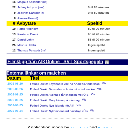
16
Magnus Källander (mf)
22
Jeffrey Aubynn (vmf)
0 till 88 minuten
9
Joachim Karlsson (f)
0 till 50 minuten
8
Afonso Alves (f)
#
Avbytare
Speltid
10
Patrik Fredholm
50 till 90 minuten
19
Paulinho Guará
66 till 90 minuten
17
Daniel Lohm
88 till 90 minuten
25
Marcus Dahlin
Ingen speltid
12
Thomas Perstedt (mv)
Ingen speltid
Filmklipp från AIKOnline - SVT Sportspegeln
Externa länkar om matchen
Datum
Titel
2002-08-26
Fotboll Direkt: Feyenoord ville ha Andreas Andersson
2002-08-26
Fotboll Direkt: Samuelsson borta minst två veckor
2002-08-25
Fotboll Direkt: Ayorinde får chansen mot ÖIS
2002-08-25
Fotboll Direkt: Gary tränar på måndag
2002-08-25
Fotboll Direkt: Nytt lidande för AIK
2002-08-24
Fotboll Direkt: Nykomponerad backlinje i Öis
Application made by
and