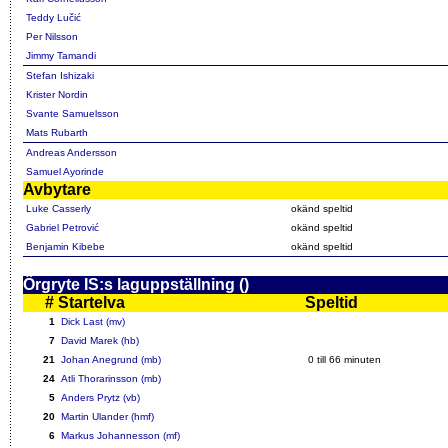
Teddy Lučić
Per Nilsson
Jimmy Tamandi
Stefan Ishizaki
Krister Nordin
Svante Samuelsson
Mats Rubarth
Andreas Andersson
Samuel Ayorinde
Avbytare
Luke Casserly
okänd speltid
Gabriel Petrović
okänd speltid
Benjamin Kibebe
okänd speltid
Örgryte IS:s laguppställning ()
#
Startelva
Speltid
1
Dick Last (mv)
7
David Marek (hb)
21
Johan Anegrund (mb)
0 till 66 minuten
24
Atli Thorarinsson (mb)
5
Anders Prytz (vb)
20
Martin Ulander (hmf)
6
Markus Johannesson (mf)