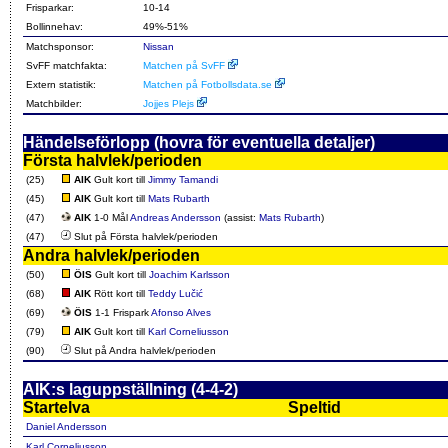
Frisparkar:
10-14
Bollinnehav:
49%-51%
Matchsponsor:
Nissan
SvFF matchfakta:
Matchen på SvFF
Extern statistik:
Matchen på Fotbollsdata.se
Matchbilder:
Jojjes Plejs
Händelseförlopp (hovra för eventuella detaljer)
Första halvlek/perioden
(25)
AIK
Gult kort till
Jimmy Tamandi
(45)
AIK
Gult kort till
Mats Rubarth
(47)
AIK
1-0 Mål
Andreas Andersson
(assist:
Mats Rubarth
)
(47)
Slut på Första halvlek/perioden
Andra halvlek/perioden
(50)
ÖIS
Gult kort till
Joachim Karlsson
(68)
AIK
Rött kort till
Teddy Lučić
(69)
ÖIS
1-1 Frispark
Afonso Alves
(79)
AIK
Gult kort till
Karl Corneliusson
(90)
Slut på Andra halvlek/perioden
AIK:s laguppställning (4-4-2)
Startelva
Speltid
Daniel Andersson
Karl Corneliusson