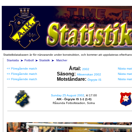
Statistikdatabasen är för närvarande under konstruktion, och kommer att uppdateras efterhan
Startsida
Fotboll
Statistik
Matcher
Årtal:
<< Föregående match
Nästa mat
2002
Säsong:
<< Föregående match
Nästa mat
Allsvenskan 2002
Motståndare:
<< Föregående match
Nästa mat
Örgryte IS
Sunday 25 August 2002
, kl 17:00
AIK - Örgryte IS 1-1 (1-0)
Råsunda Fotbollstadion, Solna