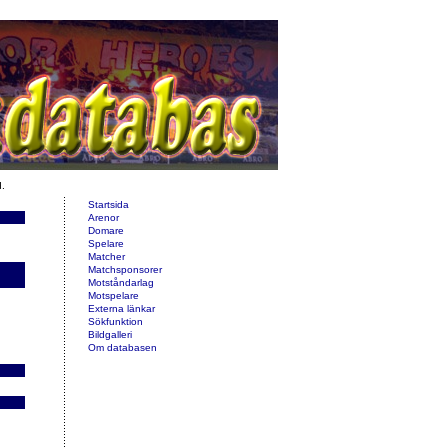
d.
Startsida
Arenor
Domare
Spelare
Matcher
Matchsponsorer
Motståndarlag
Motspelare
Externa länkar
Sökfunktion
Bildgalleri
Om databasen