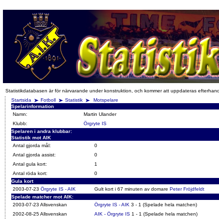
Statistikdatabasen är för närvarande under konstruktion, och kommer att uppdateras efterhan
Startsida
Fotboll
Statistik
Motspelare
Spelarinformation
Namn:
Martin Ulander
Klubb:
Örgryte IS
Spelaren i andra klubbar:
Statistik mot AIK
Antal gjorda mål:
0
Antal gjorda assist:
0
Antal gula kort:
1
Antal röda kort:
0
Gula kort
2003-07-23
Örgryte IS - AIK
Gult kort i 67 minuten av domare
Peter Fröjdfeldt
Spelade matcher mot AIK:
2003-07-23 Allsvenskan
Örgryte IS - AIK
3 - 1 (Spelade hela matchen)
2002-08-25 Allsvenskan
AIK - Örgryte IS
1 - 1 (Spelade hela matchen)