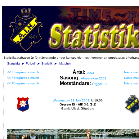
Statistikdatabasen är för närvarande under konstruktion, och kommer att uppdateras efterhan
Startsida
Fotboll
Statistik
Matcher
Årtal:
<< Föregående match
Nästa mat
2003
Säsong:
<< Föregående match
Nästa mat
Allsvenskan 2003
Motståndare:
<< Föregående match
Nästa mat
Örgryte IS
Wednesday 23 July 2003
, kl 19:00
Örgryte IS - AIK 3-1 (1-1)
Gamla Ullevi, Göteborg