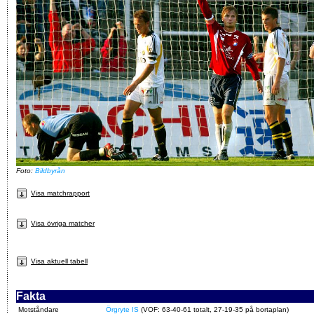
Foto:
Bildbyrån
Visa matchrapport
Visa övriga matcher
Visa aktuell tabell
Fakta
Motståndare
Örgryte IS
(VOF: 63-40-61 totalt, 27-19-35 på bortaplan)