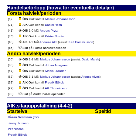
Händelseförlopp (hovra för eventuella detaljer)
Första halvlek/perioden
(6)
ÖIS
Gult kort till
Markus Johannesson
(21)
AIK
Gult kort till
Daniel Hoch
(41)
ÖIS
1-0 Mål
Anders Prytz
(45)
AIK
Gult kort till
Krister Nordin
(48)
AIK
1-1 Mål
Andreas Alm
(assist:
Karl Corneliusson
)
(45)
Slut på Första halvlek/perioden
Andra halvlek/perioden
(56)
ÖIS
2-1 Mål
Markus Johannesson
(assist:
David Marek
)
(60)
ÖIS
Gult kort till
Johan Anegrund
(67)
ÖIS
Gult kort till
Martin Ulander
(82)
ÖIS
3-1 Mål
Markus Johannesson
(assist:
Afonso Alves
)
(92)
AIK
Gult kort till
Fredrik Björck
(92)
ÖIS
Gult kort till
Atli Thorarinsson
(90)
Slut på Andra halvlek/perioden
AIK:s laguppställning (4-4-2)
Startelva
Speltid
Håkan Svensson (mv)
Jimmy Tamandi
Per Nilsson
Fredrik Björck