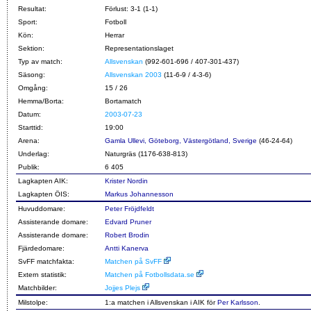
Resultat:
Förlust: 3-1 (1-1)
Sport:
Fotboll
Kön:
Herrar
Sektion:
Representationslaget
Typ av match:
Allsvenskan
(992-601-696 / 407-301-437)
Säsong:
Allsvenskan 2003
(11-6-9 / 4-3-6)
Omgång:
15 / 26
Hemma/Borta:
Bortamatch
Datum:
2003-07-23
Starttid:
19:00
Arena:
Gamla Ullevi, Göteborg, Västergötland, Sverige
(46-24-64)
Underlag:
Naturgräs (1176-638-813)
Publik:
6 405
Lagkapten AIK:
Krister Nordin
Lagkapten ÖIS:
Markus Johannesson
Huvuddomare:
Peter Fröjdfeldt
Assisterande domare:
Edvard Pruner
Assisterande domare:
Robert Brodin
Fjärdedomare:
Antti Kanerva
SvFF matchfakta:
Matchen på SvFF
Extern statistik:
Matchen på Fotbollsdata.se
Matchbilder:
Jojjes Plejs
Milstolpe:
1:a matchen i Allsvenskan i AIK för
Per Karlsson
.