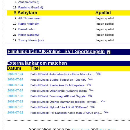
8
Afonso Alves (f)
19
Paulinho Guará (f)
#
Avbytare
Speltid
2
Atli Thorarinsson
Ingen speltid
10
Patrik Fredholm
Ingen speltid
17
Daniel Lohm
Ingen speltid
23
Robin Ganemyr
Ingen speltid
12
Tommy Naurin (mv)
Ingen speltid
Filmklipp från AIKOnline - SVT Sportspegeln
Externa länkar om matchen
Datum
Titel
2003-07-24
Fotboll Direkt: Antonelius knä vill inte läka - ka...
2003-07-24
Fotboll Direkt: Bubbel i duschen - Öis-AIK
2003-07-24
Fotboll Direkt: Klartecken för AIK-spelare
2003-07-24
Fotboll Direkt: Oklart kring Rubarths skada
2003-07-23
Fotboll Direkt: Formsvagt AIK mot Örgryte
2003-07-23
Fotboll Direkt: Örgryte närmar sig toppen - ny tun...
2003-07-22
Fotboll Direkt: Nylund från AIK till ''Giffarna''
2003-07-22
Fotboll Direkt: Per Karlsson näste man ur AIK:s ung...
Application made by
and