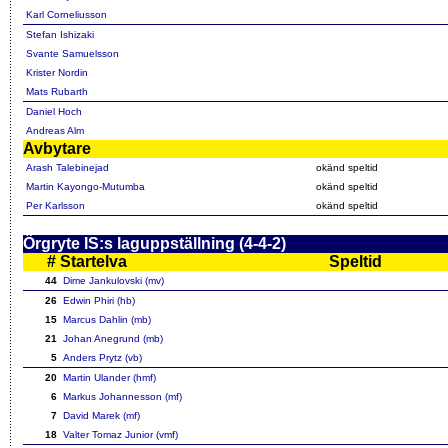
Karl Corneliusson
Stefan Ishizaki
Svante Samuelsson
Krister Nordin
Mats Rubarth
Daniel Hoch
Andreas Alm
Avbytare
Arash Talebinejad
okänd speltid
Martin Kayongo-Mutumba
okänd speltid
Per Karlsson
okänd speltid
Örgryte IS:s laguppställning (4-4-2)
#
Startelva
Speltid
44
Dime Jankulovski (mv)
26
Edwin Phiri (hb)
15
Marcus Dahlin (mb)
21
Johan Anegrund (mb)
5
Anders Prytz (vb)
20
Martin Ulander (hmf)
6
Markus Johannesson (mf)
7
David Marek (mf)
18
Valter Tomaz Junior (vmf)