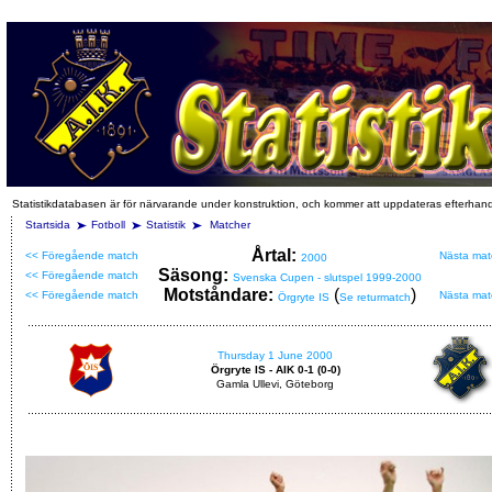
Statistikdatabasen är för närvarande under konstruktion, och kommer att uppdateras efterhan
Startsida
Fotboll
Statistik
Matcher
Årtal:
<< Föregående match
Nästa mat
2000
Säsong:
<< Föregående match
Svenska Cupen - slutspel 1999-2000
Motståndare:
(
)
<< Föregående match
Nästa mat
Örgryte IS
Se returmatch
Thursday 1 June 2000
Örgryte IS - AIK 0-1 (0-0)
Gamla Ullevi, Göteborg