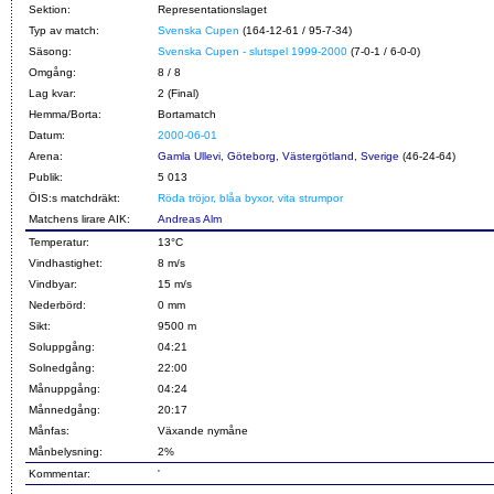
Sektion:
Representationslaget
Typ av match:
Svenska Cupen
(164-12-61 / 95-7-34)
Säsong:
Svenska Cupen - slutspel 1999-2000
(7-0-1 / 6-0-0)
Omgång:
8 / 8
Lag kvar:
2 (Final)
Hemma/Borta:
Bortamatch
Datum:
2000-06-01
Arena:
Gamla Ullevi, Göteborg, Västergötland, Sverige
(46-24-64)
Publik:
5 013
ÖIS:s matchdräkt:
Röda tröjor, blåa byxor, vita strumpor
Matchens lirare AIK:
Andreas Alm
Temperatur:
13°C
Vindhastighet:
8 m/s
Vindbyar:
15 m/s
Nederbörd:
0 mm
Sikt:
9500 m
Soluppgång:
04:21
Solnedgång:
22:00
Månuppgång:
04:24
Månnedgång:
20:17
Månfas:
Växande nymåne
Månbelysning:
2%
Kommentar:
'