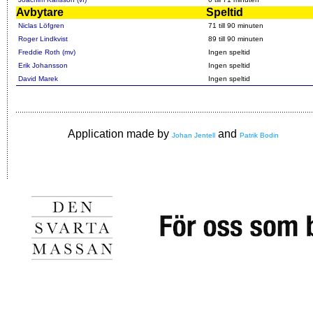
Avbytare
Speltid
Niclas Löfgren
71 till 90 minuten
Roger Lindkvist
89 till 90 minuten
Freddie Roth (mv)
Ingen speltid
Erik Johansson
Ingen speltid
David Marek
Ingen speltid
Application made by
and
Johan Jentell
Patrik Bodin