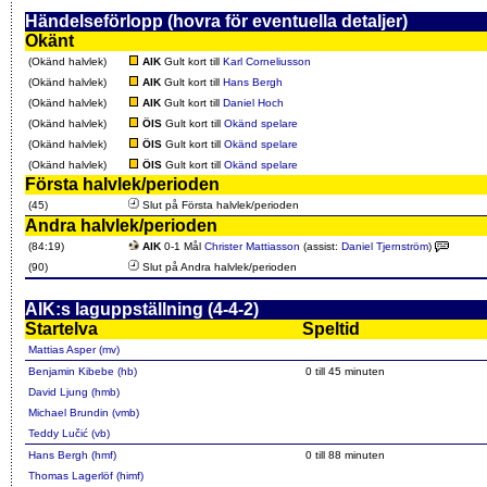
Händelseförlopp (hovra för eventuella detaljer)
Okänt
(Okänd halvlek)
AIK
Gult kort till
Karl Corneliusson
(Okänd halvlek)
AIK
Gult kort till
Hans Bergh
(Okänd halvlek)
AIK
Gult kort till
Daniel Hoch
(Okänd halvlek)
ÖIS
Gult kort till
Okänd spelare
(Okänd halvlek)
ÖIS
Gult kort till
Okänd spelare
(Okänd halvlek)
ÖIS
Gult kort till
Okänd spelare
Första halvlek/perioden
(45)
Slut på Första halvlek/perioden
Andra halvlek/perioden
(84:19)
AIK
0-1 Mål
Christer Mattiasson
(assist:
Daniel Tjernström
)
(90)
Slut på Andra halvlek/perioden
AIK:s laguppställning (4-4-2)
Startelva
Speltid
Mattias Asper (mv)
Benjamin Kibebe (hb)
0 till 45 minuten
David Ljung (hmb)
Michael Brundin (vmb)
Teddy Lučić (vb)
Hans Bergh (hmf)
0 till 88 minuten
Thomas Lagerlöf (himf)