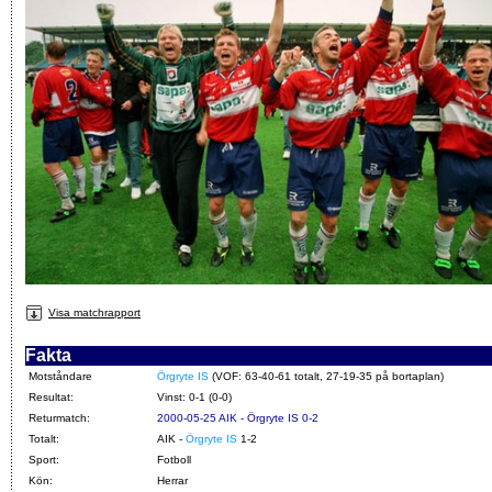
Visa matchrapport
Fakta
Motståndare
Örgryte IS
(VOF: 63-40-61 totalt, 27-19-35 på bortaplan)
Resultat:
Vinst: 0-1 (0-0)
Returmatch:
2000-05-25 AIK - Örgryte IS 0-2
Totalt:
AIK -
Örgryte IS
1-2
Sport:
Fotboll
Kön:
Herrar