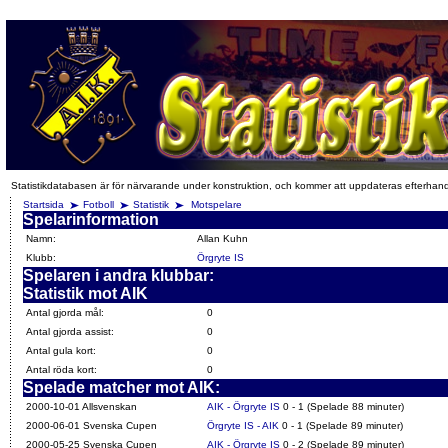
Statistikdatabasen är för närvarande under konstruktion, och kommer att uppdateras efterhan
Startsida
Fotboll
Statistik
Motspelare
Spelarinformation
Namn:
Allan Kuhn
Klubb:
Örgryte IS
Spelaren i andra klubbar:
Statistik mot AIK
Antal gjorda mål:
0
Antal gjorda assist:
0
Antal gula kort:
0
Antal röda kort:
0
Spelade matcher mot AIK:
2000-10-01 Allsvenskan
AIK - Örgryte IS
0 - 1 (Spelade 88 minuter)
2000-06-01 Svenska Cupen
Örgryte IS - AIK
0 - 1 (Spelade 89 minuter)
2000-05-25 Svenska Cupen
AIK - Örgryte IS
0 - 2 (Spelade 89 minuter)