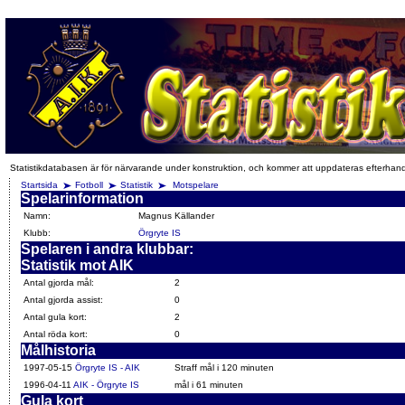
Statistikdatabasen är för närvarande under konstruktion, och kommer att uppdateras efterhan
Startsida
Fotboll
Statistik
Motspelare
Spelarinformation
Namn:
Magnus Källander
Klubb:
Örgryte IS
Spelaren i andra klubbar:
Statistik mot AIK
Antal gjorda mål:
2
Antal gjorda assist:
0
Antal gula kort:
2
Antal röda kort:
0
Målhistoria
1997-05-15
Örgryte IS - AIK
Straff mål i 120 minuten
1996-04-11
AIK - Örgryte IS
mål i 61 minuten
Gula kort