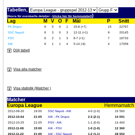
Tabellen,
)
(Hovra för eventuella detaljer -
klicka här för hemmatabell
Lag
M
V
O
F
Mål
P
Snitt
FK Dnipro
6
5
0
1
15-8 (+7)
15
22767
SSC Napoli
6
3
0
3
12-11 (+1)
9
20145
PSV
6
2
1
3
8-7 (+1)
7
18733
AIK
6
1
1
4
5-14 (-9)
4
17058
Dölj tabell
Visa alla matcher
Visa statistik (Matcher )
Matcher
Europa League
Hemmamatch i f
2012-09-20
19:00
SSC Napoli - AIK
4-0 (1-0)
16 560
2012-10-04
21:05
AIK - FK Dnipro
2-3 (2-1)
10 091
2012-10-25
21:05
PSV - AIK
1-1 (0-0)
14 400
2012-11-08
19:00
AIK - PSV
1-0 (1-0)
12 360
2012-11-22
21:05
AIK - SSC Napoli
1-2 (1-1)
28 552