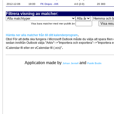
2012-12-06
19:00
FK Dnipro - AIK
4-0 (2-0)
20 383
Filtrera visning av matcher:
Visa bara matcher med mer publik än:
.
Hämta ner alla matcher från till ditt kalenderprogram
Obs! För att detta ska fungera i Microsoft Outlook måste du välja att spara filen
sedan innifrån Outlook välja "Arkiv"-->"Importera och exportera"-->"Importera 
.
iCalendar-fil eller en vCalendar-fil (.vcs)"
Application made by
and
Johan Jentell
Patrik Bodin