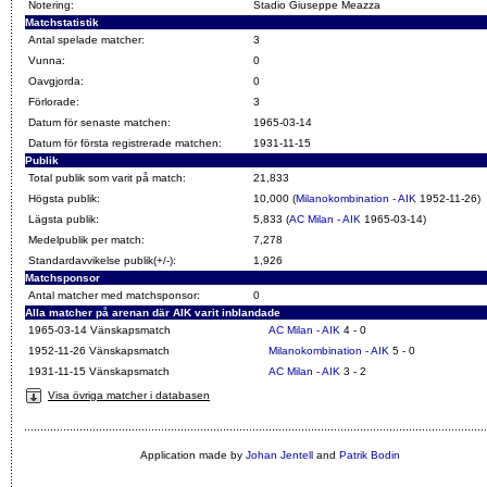
Notering:
Stadio Giuseppe Meazza
Matchstatistik
Antal spelade matcher:
3
Vunna:
0
Oavgjorda:
0
Förlorade:
3
Datum för senaste matchen:
1965-03-14
Datum för första registrerade matchen:
1931-11-15
Publik
Total publik som varit på match:
21,833
Högsta publik:
10,000 (
Milanokombination - AIK
1952-11-26)
Lägsta publik:
5,833 (
AC Milan - AIK
1965-03-14)
Medelpublik per match:
7,278
Standardavvikelse publik(+/-):
1,926
Matchsponsor
Antal matcher med matchsponsor:
0
Alla matcher på arenan där AIK varit inblandade
1965-03-14 Vänskapsmatch
AC Milan - AIK
4 - 0
1952-11-26 Vänskapsmatch
Milanokombination - AIK
5 - 0
1931-11-15 Vänskapsmatch
AC Milan - AIK
3 - 2
Visa övriga matcher i databasen
Application made by
Johan Jentell
and
Patrik Bodin