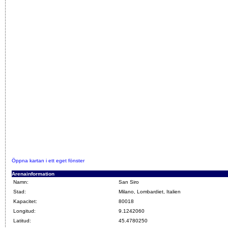
Öppna kartan i ett eget fönster
Arenainformation
Namn:
San Siro
Stad:
Milano, Lombardiet, Italien
Kapacitet:
80018
Longitud:
9.1242060
Latitud:
45.4780250