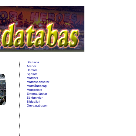
d.
Startsida
Arenor
Domare
Spelare
Matcher
Matchsponsorer
Motståndarlag
Motspelare
Externa länkar
Sökfunktion
Bildgalleri
Om databasen