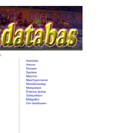
d.
Startsida
Arenor
Domare
Spelare
Matcher
Matchsponsorer
Motståndarlag
Motspelare
Externa länkar
Sökfunktion
Bildgalleri
Om databasen