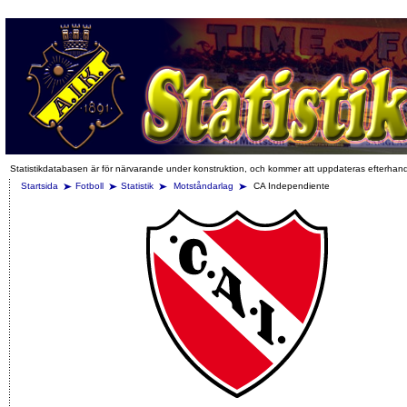
Statistikdatabasen är för närvarande under konstruktion, och kommer att uppdateras efterhan
Startsida
Fotboll
Statistik
Motståndarlag
CA Independiente