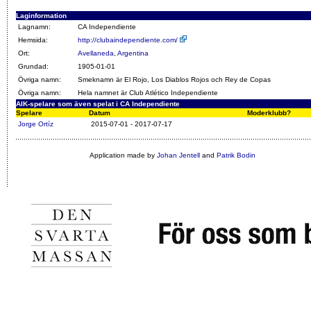
Laginformation
Lagnamn:
CA Independiente
Hemsida:
http://clubaindependiente.com/
Ort:
Avellaneda
,
Argentina
Grundad:
1905-01-01
Övriga namn:
Smeknamn är El Rojo, Los Diablos Rojos och Rey de Copas
Övriga namn:
Hela namnet är Club Atlético Independiente
AIK-spelare som även spelat i CA Independiente
Spelare
Datum
Moderklubb?
Jorge Ortíz
2015-07-01 - 2017-07-17
Application made by
Johan Jentell
and
Patrik Bodin