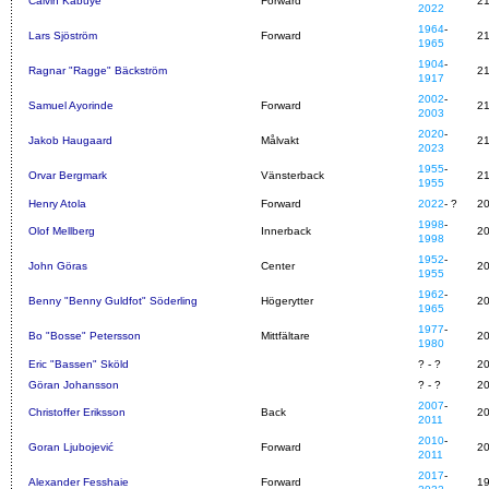
Calvin Kabuye
Forward
2
2022
1964
-
Lars Sjöström
Forward
2
1965
1904
-
Ragnar "Ragge" Bäckström
2
1917
2002
-
Samuel Ayorinde
Forward
2
2003
2020
-
Jakob Haugaard
Målvakt
2
2023
1955
-
Orvar Bergmark
Vänsterback
2
1955
Henry Atola
Forward
2022
- ?
2
1998
-
Olof Mellberg
Innerback
2
1998
1952
-
John Göras
Center
2
1955
1962
-
Benny "Benny Guldfot" Söderling
Högerytter
2
1965
1977
-
Bo "Bosse" Petersson
Mittfältare
2
1980
Eric "Bassen" Sköld
? - ?
2
Göran Johansson
? - ?
2
2007
-
Christoffer Eriksson
Back
2
2011
2010
-
Goran Ljubojević
Forward
2
2011
2017
-
Alexander Fesshaie
Forward
1