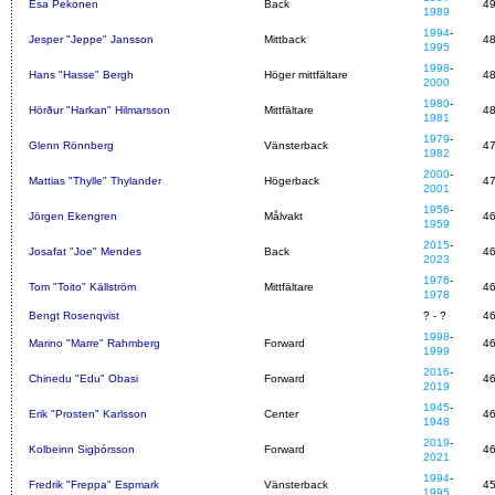
Esa Pekonen
Back
4
1989
1994
-
Jesper "Jeppe" Jansson
Mittback
4
1995
1998
-
Hans "Hasse" Bergh
Höger mittfältare
4
2000
1980
-
Hörður "Harkan" Hilmarsson
Mittfältare
4
1981
1979
-
Glenn Rönnberg
Vänsterback
4
1982
2000
-
Mattias "Thylle" Thylander
Högerback
4
2001
1956
-
Jörgen Ekengren
Målvakt
4
1959
2015
-
Josafat "Joe" Mendes
Back
4
2023
1976
-
Tom "Toito" Källström
Mittfältare
4
1978
Bengt Rosenqvist
? - ?
4
1998
-
Marino "Marre" Rahmberg
Forward
4
1999
2016
-
Chinedu "Edu" Obasi
Forward
4
2019
1945
-
Erik "Prosten" Karlsson
Center
4
1948
2019
-
Kolbeinn Sigþórsson
Forward
4
2021
1994
-
Fredrik "Freppa" Espmark
Vänsterback
4
1995