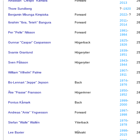
Alhassan "Crespo" Kamara
Forward
2
2013
Thore Sundberg
? -
1920
2
Benjamin Mbunga Kimpioka
Forward
2022
- ?
2
2011
-
Ibrahim "Ibra, Teteh" Bangura
Forward
2
2014
1981
-
Per "Pelle" Nilsson
Forward
2
1984
1925
-
Gunnar "Caspar" Casparsson
Högerback
2
1926
1939
-
Svante Granlund
Högerytter
2
1951
1943
-
Sven Pålsson
Högerytter
2
1944
1907
-
William "Vilhelm" Palme
2
1911
1974
-
Bo-Lennart "Jeppe" Jepson
Back
2
1976
1950
-
Åke "Frasse" Fransson
Högerinner
2
1952
1999
-
Pontus Kåmark
Back
2
2000
1997
-
Andreas "Ante" Yngvesson
Forward
2
1998
1976
-
Stefan "Walle" Wallén
Ytterback
2
1978
1998
-
Lee Baxter
Målvakt
2
2015