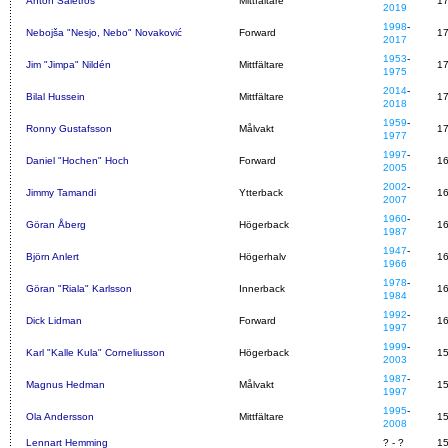
Anton Salétros
Mittfältare
1
2019
1998
-
Nebojša "Nesjo, Nebo" Novaković
Forward
1
2017
1953
-
Jim "Jimpa" Nildén
Mittfältare
1
1975
2014
-
Bilal Hussein
Mittfältare
1
2018
1959
-
Ronny Gustafsson
Målvakt
1
1977
1997
-
Daniel "Hochen" Hoch
Forward
1
2005
2002
-
Jimmy Tamandi
Ytterback
1
2007
1960
-
Göran Åberg
Högerback
1
1987
1947
-
Björn Anlert
Högerhalv
1
1966
1978
-
Göran "Riala" Karlsson
Innerback
1
1984
1992
-
Dick Lidman
Forward
1
1997
1999
-
Karl "Kalle Kula" Corneliusson
Högerback
1
2003
1987
-
Magnus Hedman
Målvakt
1
1997
1995
-
Ola Andersson
Mittfältare
1
2008
Lennart Hemming
? - ?
1