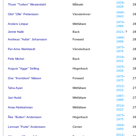
1926
-
Thure "Turken" Westerdahl
Målvakt
2
1929
1940
-
Olof "Olle" Pettersson
Vänsterinner
2
1943
1974
-
Anders Limpar
Mittfältare
2
1998
Jetmir Haliti
Back
2021
- ?
2
1999
-
Andreas "Adde" Johansson
Forward
2
1999
1975
-
Per-Arne Wahlstedt
Vänsterback
2
1976
2019
-
Felix Michel
Back
2
2022
1925
-
August "Agge" Selling
Högerback
2
1928
1975
-
Ove "Kronblom" Nilsson
Forward
2
1975
2012
-
Taha Ayari
Mittfältare
2
2022
1987
-
Jari Hudd
Mittfältare
2
1989
2014
-
Amar Abdirahman
Mittfältare
2
2022
1973
-
Åke "Bulten" Andersson
Högerback
2
1975
1944
-
Lennart "Putte" Andersson
Center
2
1950
2012
-