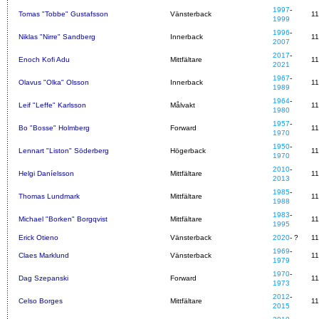
1997
-
Tomas "Tobbe" Gustafsson
Vänsterback
1
1999
1996
-
Niklas "Nirre" Sandberg
Innerback
1
2007
2017
-
Enoch Kofi Adu
Mittfältare
1
2021
1967
-
Olavus "Olka" Olsson
Innerback
1
1989
1964
-
Leif "Leffe" Karlsson
Målvakt
1
1980
1957
-
Bo "Bosse" Holmberg
Forward
1
1970
1950
-
Lennart "Liston" Söderberg
Högerback
1
1970
2010
-
Helgi Daníelsson
Mittfältare
1
2013
1985
-
Thomas Lundmark
Mittfältare
1
1988
1983
-
Michael "Borken" Borgqvist
Mittfältare
1
1995
Erick Otieno
Vänsterback
2020
- ?
1
1969
-
Claes Marklund
Vänsterback
1
1979
1970
-
Dag Szepanski
Forward
11
1973
2012
-
Celso Borges
Mittfältare
1
2015