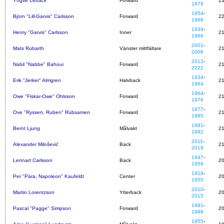
Yngve Leback
Forward
2
1978
1954
-
Björn "Lill-Garvis" Carlsson
Forward
2
1968
1939
-
Henry "Garvis" Carlsson
Inner
2
1966
2001
-
Mats Rubarth
Vänster mittfältare
2
2008
2012
-
Nabil "Nabbe" Bahoui
Forward
2
2022
1934
-
Erik "Jerker" Almgren
Halvback
2
1964
1964
-
Owe "Fiskar-Owe" Ohlsson
Forward
2
1976
1977
-
Ove "Ryssen, Ruben" Rübsamen
Forward
2
1985
1981
-
Bernt Ljung
Målvakt
2
1992
2011
-
Alexander Milošević
Back
2
2019
1947
-
Lennart Carlsson
Back
2
1959
1918
-
Per "Pära, Napoleon" Kaufeldt
Center
2
1955
2010
-
Martin Lorentzson
Ytterback
2
2015
1991
-
Pascal "Pagge" Simpson
Forward
2
1998
1955
-