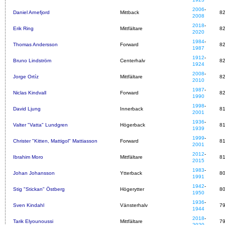
2006
-
Daniel Arnefjord
Mittback
8
2008
2018
-
Erik Ring
Mittfältare
8
2020
1984
-
Thomas Andersson
Forward
8
1987
1912
-
Bruno Lindström
Centerhalv
8
1924
2008
-
Jorge Ortíz
Mittfältare
8
2010
1987
-
Niclas Kindvall
Forward
8
1990
1998
-
David Ljung
Innerback
8
2001
1936
-
Valter "Vatta" Lundgren
Högerback
8
1939
1999
-
Christer "Kitten, Mattigol" Mattiasson
Forward
8
2001
2012
-
Ibrahim Moro
Mittfältare
8
2015
1983
-
Johan Johansson
Ytterback
8
1991
1942
-
Stig "Stickan" Östberg
Högerytter
8
1950
1936
-
Sven Kindahl
Vänsterhalv
7
1944
2018
-
Tarik Elyounoussi
Mittfältare
7
2020