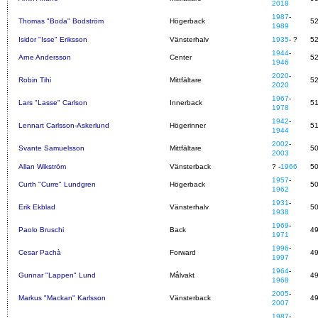
2018
1987
-
Thomas "Boda" Bodström
Högerback
5
1989
Isidor "Isse" Eriksson
Vänsterhalv
1935
- ?
5
1944
-
Arne Andersson
Center
5
1946
2020
-
Robin Tihi
Mittfältare
5
2020
1967
-
Lars "Lasse" Carlson
Innerback
5
1978
1942
-
Lennart Carlsson-Askerlund
Högerinner
5
1944
2002
-
Svante Samuelsson
Mittfältare
5
2003
Allan Wikström
Vänsterback
? -
1966
5
1957
-
Curth "Curre" Lundgren
Högerback
5
1962
1931
-
Erik Ekblad
Vänsterhalv
5
1938
1969
-
Paolo Bruschi
Back
4
1971
1996
-
Cesar Pachà
Forward
4
1997
1964
-
Gunnar "Lappen" Lund
Målvakt
4
1968
2005
-
Markus "Mackan" Karlsson
Vänsterback
4
2007
1987
-