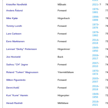
Kristoffer Nordfeldt
Målvakt
2021
- ?
7
1976
-
Anders Åslund
Forward
7
1981
1998
-
Mike Kjølø
Högerback
7
1999
1973
-
Tommy Lundh
Forward
7
1976
1979
-
Lars Carlsson
Forward
7
1982
2014
-
Eero Markkanen
Forward
7
2018
1946
-
Lennart "Derby" Pettersson
Högerinner
7
1950
2009
-
Jos Hooiveld
Back
7
2017
2007
-
Saihou "CH" Jagne
Forward
7
2010
1970
-
Roland "Turken" Magnusson
Yttermittfältare
7
1974
2005
-
Wilton Figueiredo
Forward
7
2007
2016
-
Denni Avdić
Forward
7
2018
1949
-
Kurt "Kurre" Hamrin
Högerytter
7
1956
2018
-
Heradi Rashidi
Mittfältare
7
2021