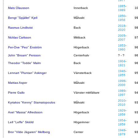
1977
1985
-
Mats Olausson
Innerback
1
1989
1950
-
Bengt "Spjället" Kjell
Målvakt
9
1956
2018
-
Rasmus Lindkvist
Back
9
2020
2005
-
Nicklas Carlsson
Mittback
9
2007
1953
-
Per-Ove "Peo" Enström
Högerback
9
1960
John "Broarn" Persson
Centerhalv
? - ?
9
1904
-
Theodor "Todde" Malm
Back
9
1921
1946
-
Lennart "Pluntan" Askinger
Vänsterback
9
1955
1998
-
Mattias Asper
Målvakt
9
2000
1989
-
Pierre Gallo
Vänster mittfältare
9
1997
2010
-
Kyriakos "Kenny" Stamatopoulos
Målvakt
9
2010
1929
-
Axel "Massa" Alfredsson
Högerback
9
1959
1954
-
Leif "Leffe" Skiöld
Högerinner
9
1959
1948
-
Bror "Vilde Jägaren" Mellberg
Center
9
1979