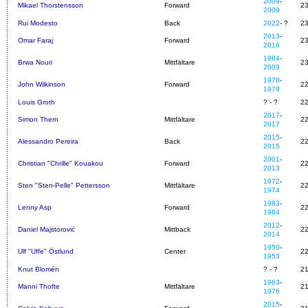
2009
-
Mikael Thorstensson
Forward
2
2009
Rui Modesto
Back
2022
- ?
2
2013
-
Omar Faraj
Forward
2
2016
1984
-
Brwa Nouri
Mittfältare
2
2009
1978
-
John Wilkinson
Forward
2
1979
Louis Groth
? - ?
2
2017
-
Simon Thern
Mittfältare
2
2017
2015
-
Alessandro Pereira
Back
2
2015
2001
-
Christian "Chrille" Kouakou
Forward
2
2013
1972
-
Sten "Sten-Pelle" Pettersson
Mittfältare
2
1974
1983
-
Lenny Asp
Forward
2
1984
2012
-
Daniel Majstorović
Mittback
2
2014
1950
-
Ulf "Uffe" Östlund
Center
2
1953
Knut Blomén
? - ?
2
1963
-
Manni Thofte
Mittfältare
2
1976
2015
-