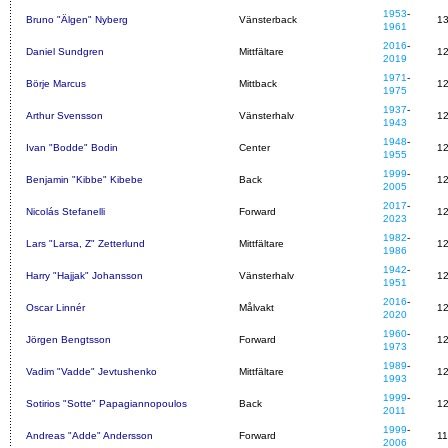
1953
-
Bruno "Älgen" Nyberg
Vänsterback
1
1961
2016
-
Daniel Sundgren
Mittfältare
1
2019
1971
-
Börje Marcus
Mittback
1
1975
1937
-
Arthur Svensson
Vänsterhalv
1
1943
1948
-
Ivan "Bodde" Bodin
Center
1
1955
1999
-
Benjamin "Kibbe" Kibebe
Back
1
2005
2017
-
Nicolás Stefanelli
Forward
1
2023
1982
-
Lars "Larsa, Z" Zetterlund
Mittfältare
1
1986
1942
-
Harry "Hajjak" Johansson
Vänsterhalv
1
1951
2016
-
Oscar Linnér
Målvakt
1
2020
1960
-
Jörgen Bengtsson
Forward
1
1973
1989
-
Vadim "Vadde" Jevtushenko
Mittfältare
1
1993
1999
-
Sotirios "Sotte" Papagiannopoulos
Back
1
2011
1999
-
Andreas "Adde" Andersson
Forward
1
2006