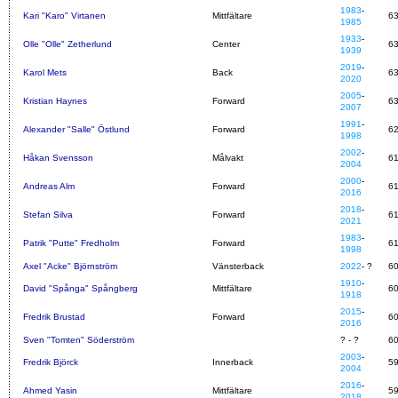
1983
-
Kari "Karo" Virtanen
Mittfältare
6
1985
1933
-
Olle "Olle" Zetherlund
Center
6
1939
2019
-
Karol Mets
Back
6
2020
2005
-
Kristian Haynes
Forward
6
2007
1991
-
Alexander "Salle" Östlund
Forward
6
1998
2002
-
Håkan Svensson
Målvakt
6
2004
2000
-
Andreas Alm
Forward
6
2016
2018
-
Stefan Silva
Forward
6
2021
1983
-
Patrik "Putte" Fredholm
Forward
6
1998
Axel "Acke" Björnström
Vänsterback
2022
- ?
6
1910
-
David "Spånga" Spångberg
Mittfältare
6
1918
2015
-
Fredrik Brustad
Forward
6
2016
Sven "Tomten" Söderström
? - ?
6
2003
-
Fredrik Björck
Innerback
5
2004
2016
-
Ahmed Yasin
Mittfältare
5
2018