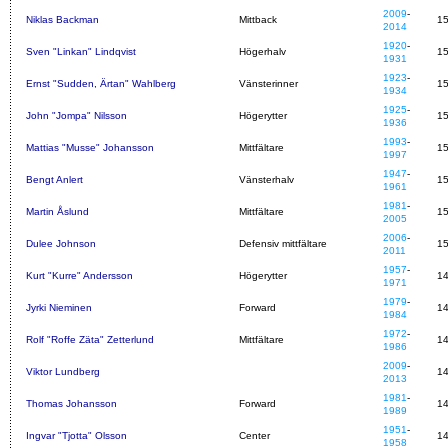
2009
-
Niklas Backman
Mittback
1
2014
1920
-
Sven "Linkan" Lindqvist
Högerhalv
1
1931
1923
-
Ernst "Sudden, Ärtan" Wahlberg
Vänsterinner
1
1934
1925
-
John "Jompa" Nilsson
Högerytter
1
1936
1993
-
Mattias "Musse" Johansson
Mittfältare
1
1997
1947
-
Bengt Anlert
Vänsterhalv
1
1961
1981
-
Martin Åslund
Mittfältare
1
2005
2006
-
Dulee Johnson
Defensiv mittfältare
1
2011
1957
-
Kurt "Kurre" Andersson
Högerytter
1
1971
1979
-
Jyrki Nieminen
Forward
1
1984
1972
-
Rolf "Roffe Zäta" Zetterlund
Mittfältare
1
1986
2009
-
Viktor Lundberg
1
2013
1981
-
Thomas Johansson
Forward
1
1989
1951
-
Ingvar "Tjotta" Olsson
Center
1
1958