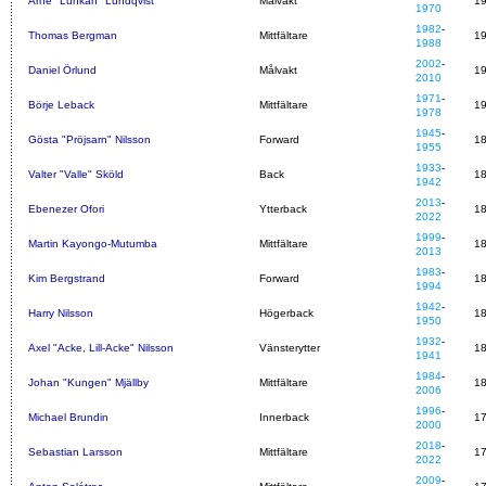
Arne "Lunkan" Lundqvist
Målvakt
1
1970
1982
-
Thomas Bergman
Mittfältare
1
1988
2002
-
Daniel Örlund
Målvakt
1
2010
1971
-
Börje Leback
Mittfältare
1
1978
1945
-
Gösta "Pröjsarn" Nilsson
Forward
1
1955
1933
-
Valter "Valle" Sköld
Back
1
1942
2013
-
Ebenezer Ofori
Ytterback
1
2022
1999
-
Martin Kayongo-Mutumba
Mittfältare
1
2013
1983
-
Kim Bergstrand
Forward
1
1994
1942
-
Harry Nilsson
Högerback
1
1950
1932
-
Axel "Acke, Lill-Acke" Nilsson
Vänsterytter
1
1941
1984
-
Johan "Kungen" Mjällby
Mittfältare
1
2006
1996
-
Michael Brundin
Innerback
1
2000
2018
-
Sebastian Larsson
Mittfältare
1
2022
2009
-