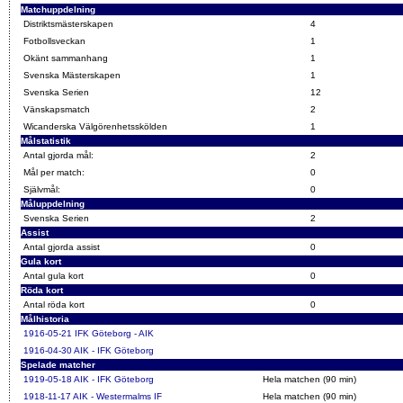
Matchuppdelning
Distriktsmästerskapen
4
Fotbollsveckan
1
Okänt sammanhang
1
Svenska Mästerskapen
1
Svenska Serien
12
Vänskapsmatch
2
Wicanderska Välgörenhetsskölden
1
Målstatistik
Antal gjorda mål:
2
Mål per match:
0
Självmål:
0
Måluppdelning
Svenska Serien
2
Assist
Antal gjorda assist
0
Gula kort
Antal gula kort
0
Röda kort
Antal röda kort
0
Målhistoria
1916-05-21
IFK Göteborg - AIK
1916-04-30
AIK - IFK Göteborg
Spelade matcher
1919-05-18
AIK - IFK Göteborg
Hela matchen (90 min)
1918-11-17
AIK - Westermalms IF
Hela matchen (90 min)