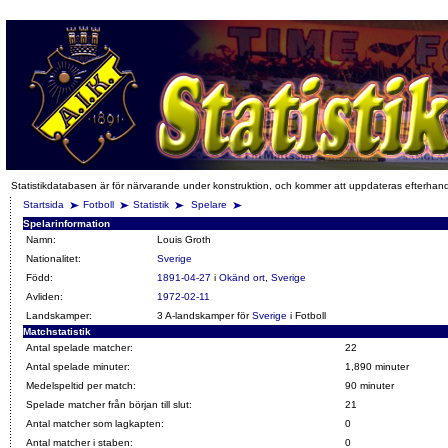
Statistikdatabasen är för närvarande under konstruktion, och kommer att uppdateras efterhan
Startsida
Fotboll
Statistik
Spelare
Spelarinformation
Namn:
Louis Groth
Nationalitet:
Sverige
Född:
1891-04-27
i
Okänd ort
,
Sverige
Avliden:
1972-02-11
Landskamper:
3 A-landskamper för
Sverige
i Fotboll
Matchstatistik
Antal spelade matcher:
22
Antal spelade minuter:
1,890 minuter
Medelspeltid per match:
90 minuter
Spelade matcher från början till slut:
21
Antal matcher som lagkapten:
0
Antal matcher i staben:
0