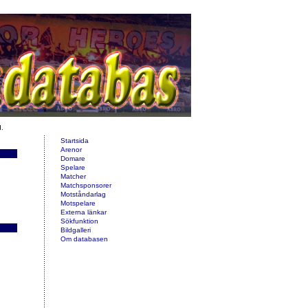
d.
Startsida
Arenor
Domare
Spelare
Matcher
Matchsponsorer
Motståndarlag
Motspelare
Externa länkar
Sökfunktion
Bildgalleri
Om databasen