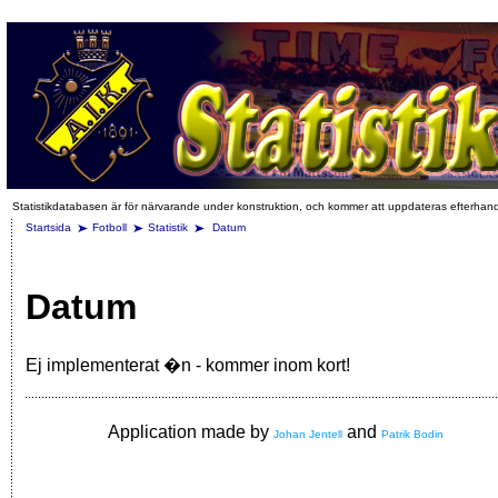
Statistikdatabasen är för närvarande under konstruktion, och kommer att uppdateras efterhan
Startsida
Fotboll
Statistik
Datum
Datum
Ej implementerat �n - kommer inom kort!
Application made by
and
Johan Jentell
Patrik Bodin