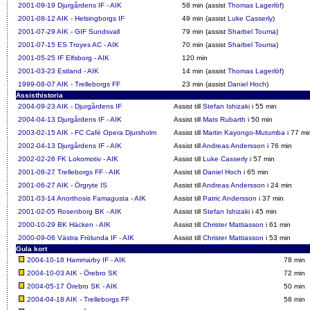
2001-09-19
Djurgårdens IF - AIK
58 min (assist
Thomas Lagerlöf
)
2001-08-12
AIK - Helsingborgs IF
49 min (assist
Luke Casserly
)
2001-07-29
AIK - GIF Sundsvall
79 min (assist
Sharbel Touma
)
2001-07-15
ES Troyes AC - AIK
70 min (assist
Sharbel Touma
)
2001-05-25
IF Elfsborg - AIK
120 min
2001-03-23
Estland - AIK
14 min (assist
Thomas Lagerlöf
)
1999-08-07
AIK - Trelleborgs FF
23 min (assist
Daniel Hoch
)
Assisthistoria
2004-09-23
AIK - Djurgårdens IF
Assist till
Stefan Ishizaki
i 55 min
2004-04-13
Djurgårdens IF - AIK
Assist till
Mats Rubarth
i 50 min
2003-02-15
AIK - FC Café Opera Djursholm
Assist till
Martin Kayongo-Mutumba
i 77 mi
2002-04-13
Djurgårdens IF - AIK
Assist till
Andreas Andersson
i 76 min
2002-02-26
FK Lokomotiv - AIK
Assist till
Luke Casserly
i 57 min
2001-08-27
Trelleborgs FF - AIK
Assist till
Daniel Hoch
i 65 min
2001-06-27
AIK - Örgryte IS
Assist till
Andreas Andersson
i 24 min
2001-03-14
Anorthosis Famagusta - AIK
Assist till
Patric Andersson
i 37 min
2001-02-05
Rosenborg BK - AIK
Assist till
Stefan Ishizaki
i 45 min
2000-10-29
BK Häcken - AIK
Assist till
Christer Mattiasson
i 61 min
2000-09-06
Västra Frölunda IF - AIK
Assist till
Christer Mattiasson
i 53 min
Gula kort
2004-10-18
Hammarby IF - AIK
78 min
2004-10-03
AIK - Örebro SK
72 min
2004-05-17
Örebro SK - AIK
50 min
2004-04-18
AIK - Trelleborgs FF
58 min