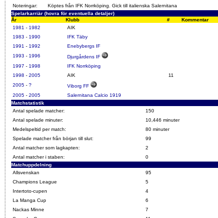
Noteringar:
Köptes från IFK Norrköping. Gick till italienska Salernitana
Spelarkarriär (hovra för eventuella detaljer)
År
Klubb
#
Kommentar
1981
-
1982
AIK
1983
-
1990
IFK Täby
1991
-
1992
Enebybergs IF
1993
-
1996
Djurgårdens IF
1997
-
1998
IFK Norrköping
1998
-
2005
AIK
11
2005
-
?
Viborg FF
2005
-
2005
Salernitana Calcio 1919
Matchstatistik
Antal spelade matcher:
150
Antal spelade minuter:
10,446 minuter
Medelspeltid per match:
80 minuter
Spelade matcher från början till slut:
99
Antal matcher som lagkapten:
2
Antal matcher i staben:
0
Matchuppdelning
Allsvenskan
95
Champions League
5
Intertoto-cupen
4
La Manga Cup
6
Nackas Minne
7