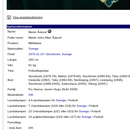
Visa spelarbeskrivning
Spelarinformation
Namn:
Martin Åslund
Fullst namn:
Martin John Allan Åslund
Position:
Mittfältare
Nationalitet:
Sverige
Född:
1976-11-10
i
Stockholm
,
Sverige
Längd:
183 cm
Vikt:
81 kg
Yrke:
Fotbollsspelare
Stockholm (1976-79), Malmö (1979-80), Stockholm (1980-83), Täby (1983-9
Bott:
Västerås (1992), Täby (1992-96), Norrköping (1997), Linköping (1998),
Stockholm (1999-2004), Salernitana (2005), Viborg (2005-)
Familj:
Fru Hanna, sonen Hugo (född 2006)
Moderklubb:
AIK
Landskamper:
4 A-landskamper för
Sverige
i Fotboll
Landskamper:
7 J-landskamper (U18 eller U19) för
Sverige
i Fotboll
Landskamper:
15 U-landskamper (U21 eller U23) för
Sverige
i Fotboll
Landskamper:
14 pojklandskamper (U16 eller U17) för
Sverige
i Fotboll
Favoritlag:
- hela livet:
AIK