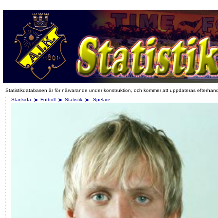
Statistikdatabasen är för närvarande under konstruktion, och kommer att uppdateras efterhan
Startsida
Fotboll
Statistik
Spelare