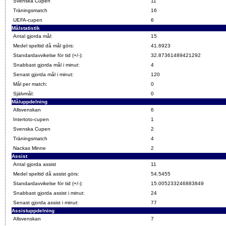
Svenska Cupen
11
Träningsmatch
16
UEFA-cupen
6
Målstatistik
Antal gjorda mål:
15
Medel speltid då mål görs:
41.6923
Standardavvikelse för tid (+/-):
32.87361489421292
Snabbast gjorda mål i minut:
4
Senast gjorda mål i minut:
120
Mål per match:
0
Självmål:
0
Måluppdelning
Allsvenskan
6
Intertoto-cupen
1
Svenska Cupen
2
Träningsmatch
4
Nackas Minne
2
Assist
Antal gjorda assist
11
Medel speltid då assist görs:
54.5455
Standardavvikelse för tid (+/-):
15.005233246883849
Snabbast gjorda assist i minut:
24
Senast gjorda assist i minut:
77
Assistuppdelning
Allsvenskan
7