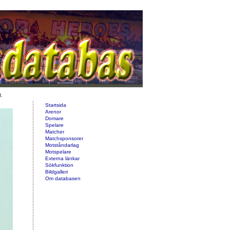
d.
Startsida
Arenor
Domare
Spelare
Matcher
Matchsponsorer
Motståndarlag
Motspelare
Externa länkar
Sökfunktion
Bildgalleri
Om databasen