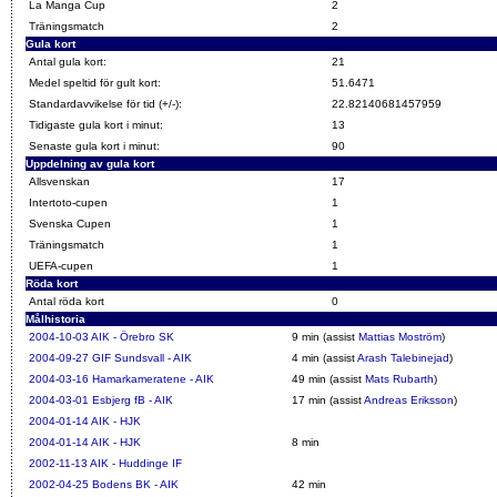
La Manga Cup
2
Träningsmatch
2
Gula kort
Antal gula kort:
21
Medel speltid för gult kort:
51.6471
Standardavvikelse för tid (+/-):
22.82140681457959
Tidigaste gula kort i minut:
13
Senaste gula kort i minut:
90
Uppdelning av gula kort
Allsvenskan
17
Intertoto-cupen
1
Svenska Cupen
1
Träningsmatch
1
UEFA-cupen
1
Röda kort
Antal röda kort
0
Målhistoria
2004-10-03
AIK - Örebro SK
9 min (assist
Mattias Moström
)
2004-09-27
GIF Sundsvall - AIK
4 min (assist
Arash Talebinejad
)
2004-03-16
Hamarkameratene - AIK
49 min (assist
Mats Rubarth
)
2004-03-01
Esbjerg fB - AIK
17 min (assist
Andreas Eriksson
)
2004-01-14
AIK - HJK
2004-01-14
AIK - HJK
8 min
2002-11-13
AIK - Huddinge IF
2002-04-25
Bodens BK - AIK
42 min