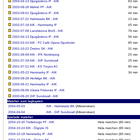
2004-04-13
Djurgårdens IF - AIK
63 min
2003-09-28
Malmö FF - AIK
30 min
2003-09-01
Djurgårdens IF - AIK
44 min
2002-07-22
Halmstads BK - AIK
13 min
2002-07-18
AIK - Hammarby IF
45 min
2002-07-08
Landskrona BoIS - AIK
79 min
2002-04-13
Djurgårdens IF - AIK
56 min
2002-03-10
AIK - FC Café Opera Djursholm
85 min
2001-10-22
Örebro SK - AIK
31 min
2001-09-09
AIK - IFK Norrköping
25 min
2001-07-29
AIK - GIF Sundsvall
25 min
2001-07-21
AIK - ES Troyes AC
90 min
2001-05-22
Hammarby IF - AIK
34 min
2000-09-28
Herfølge BK - AIK
2000-09-21
Hammarby IF - AIK
2000-09-06
Västra Frölunda IF - AIK
2000-08-20
GIF Sundsvall - AIK
Matcher som lagkapten
2004-05-03
AIK - Halmstads BK
(Allsvenskan)
2004-04-04
AIK - GIF Sundsvall
(Allsvenskan)
Spelade matcher
2004-10-30
Trelleborgs FF - AIK
Hela matchen (90 min)
2004-10-24
AIK - Örgryte IS
Hela matchen (90 min)
2004-10-18
Hammarby IF - AIK
Hela matchen (90 min)
2004-10-03
AIK - Örebro SK
Hela matchen (90 min)