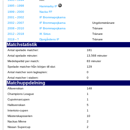
1995
-
1998
Hammarby IF
1999
-
2000
Nacka FF
2001
-
2002
IF Brommapojkarna
2002
-
2007
IF Brommapojkarna
Ungdomstränare
2008
-
2010
IF Brommapojkarna
Tränare
2012
-
2018
IK Sirius
Tränare
2019
-
?
Djurgårdens IF
Tränare
Matchstatistik
Antal spelade matcher:
181
Antal spelade minuter:
13,568 minuter
Medelspeltid per match:
83 minuter
Spelade matcher från början till slut:
129
Antal matcher som lagkapten:
0
Antal matcher i staben:
0
Matchuppdelning
Allsvenskan
148
Champions League
1
Cupvinnarcupen
1
Hallsvenskan
5
Intertoto-cupen
1
Mästerskapsserien
10
Nackas Minne
2
Nissan Supercup
2