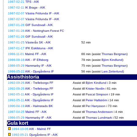
1987-02-21
TPS - AIK
1987-02-11
IK Brage - AIK
1987-02-07
Västra Frölunda IF - AIK
1987-02-07
Västra Frölunda IF - AIK
1987-01-28
GIF Sundsvall - AIK
1987-01-28
AIK - Nottingham Forest FC
1987-01-28
GIF Sundsvall - AIK
1987-01-25
Västerås SK - AIK
52 min
1987-01-17
IFK Eskilstuna - AIK
1986-11-01
Malmö FF - AIK
66 min (assist
Thomas Bergman
)
1986-09-18
AIK - IF Elfsborg
79 min (assist
Björn Kindlund
)
1986-05-29
Hammarby IF - AIK
75 min (assist
Thomas Bergman
)
1986-05-22
AIK - Djurgårdens IF
56 min (assist
Lars Zetterlund
)
Assisthistoria
1992-09-26
AIK - Trelleborgs FF
Assist till
Björn Kindlund
i 3 min
1992-09-26
AIK - Trelleborgs FF
Assist till
Krister Nordin
i 61 min
1992-05-11
AIK - Djurgårdens IF
Assist till
Pascal Simpson
i 19 min
1992-05-11
AIK - Djurgårdens IF
Assist till
Peter Hallström
i 14 min
1990-04-19
AIK - Halmstads BK
Assist till
Per Harrysson
i 73 min
1987-04-25
Malmö FF - AIK
Assist till
Thomas Andersson
i 4 min
1986-05-29
Hammarby IF - AIK
Assist till
Thomas Lundmark
i 52 min
Gula kort
1994-10-06
AIK - Malmö FF
1992-05-21
Djurgårdens IF - AIK