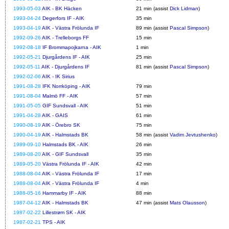
1993-05-03
AIK - BK Häcken
21 min (assist
Dick Lidman
)
1993-04-24
Degerfors IF - AIK
35 min
1993-04-19
AIK - Västra Frölunda IF
89 min (assist
Pascal Simpson
)
1992-09-26
AIK - Trelleborgs FF
15 min
1992-08-18
IF Brommapojkarna - AIK
1 min
1992-05-21
Djurgårdens IF - AIK
25 min
1992-05-11
AIK - Djurgårdens IF
81 min (assist
Pascal Simpson
)
1992-02-06
AIK - IK Sirius
1991-08-28
IFK Norrköping - AIK
79 min
1991-08-04
Malmö FF - AIK
57 min
1991-05-05
GIF Sundsvall - AIK
51 min
1991-04-28
AIK - GAIS
61 min
1990-08-19
AIK - Örebro SK
75 min
1990-04-19
AIK - Halmstads BK
58 min (assist
Vadim Jevtushenko
)
1989-09-10
Halmstads BK - AIK
26 min
1989-08-20
AIK - GIF Sundsvall
35 min
1989-05-20
Västra Frölunda IF - AIK
42 min
1988-08-04
AIK - Västra Frölunda IF
17 min
1988-08-04
AIK - Västra Frölunda IF
4 min
1988-05-16
Hammarby IF - AIK
88 min
1987-04-12
AIK - Halmstads BK
47 min (assist
Mats Olausson
)
1987-02-22
Lillestrøm SK - AIK
1987-02-21
TPS - AIK