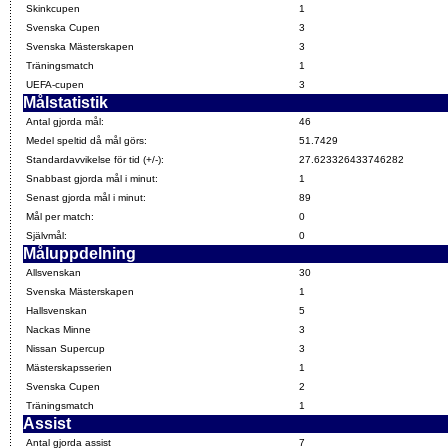
Skinkcupen
1
Svenska Cupen
3
Svenska Mästerskapen
3
Träningsmatch
1
UEFA-cupen
3
Målstatistik
Antal gjorda mål:
46
Medel speltid då mål görs:
51.7429
Standardavvikelse för tid (+/-):
27.623326433746282
Snabbast gjorda mål i minut:
1
Senast gjorda mål i minut:
89
Mål per match:
0
Självmål:
0
Måluppdelning
Allsvenskan
30
Svenska Mästerskapen
1
Hallsvenskan
5
Nackas Minne
3
Nissan Supercup
3
Mästerskapsserien
1
Svenska Cupen
2
Träningsmatch
1
Assist
Antal gjorda assist
7