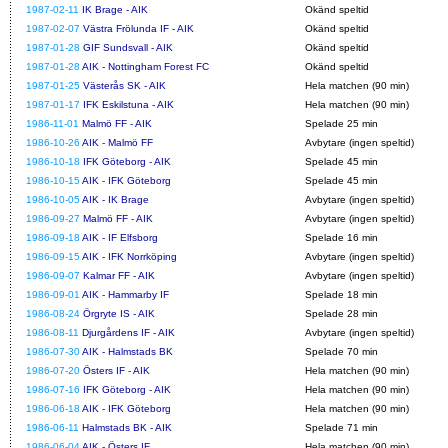
1987-02-11
IK Brage - AIK
Okänd speltid
1987-02-07
Västra Frölunda IF - AIK
Okänd speltid
1987-01-28
GIF Sundsvall - AIK
Okänd speltid
1987-01-28
AIK - Nottingham Forest FC
Okänd speltid
1987-01-25
Västerås SK - AIK
Hela matchen (90 min)
1987-01-17
IFK Eskilstuna - AIK
Hela matchen (90 min)
1986-11-01
Malmö FF - AIK
Spelade 25 min
1986-10-26
AIK - Malmö FF
Avbytare (ingen speltid)
1986-10-18
IFK Göteborg - AIK
Spelade 45 min
1986-10-15
AIK - IFK Göteborg
Spelade 45 min
1986-10-05
AIK - IK Brage
Avbytare (ingen speltid)
1986-09-27
Malmö FF - AIK
Avbytare (ingen speltid)
1986-09-18
AIK - IF Elfsborg
Spelade 16 min
1986-09-15
AIK - IFK Norrköping
Avbytare (ingen speltid)
1986-09-07
Kalmar FF - AIK
Avbytare (ingen speltid)
1986-09-01
AIK - Hammarby IF
Spelade 18 min
1986-08-24
Örgryte IS - AIK
Spelade 28 min
1986-08-11
Djurgårdens IF - AIK
Avbytare (ingen speltid)
1986-07-30
AIK - Halmstads BK
Spelade 70 min
1986-07-20
Östers IF - AIK
Hela matchen (90 min)
1986-07-16
IFK Göteborg - AIK
Hela matchen (90 min)
1986-06-18
AIK - IFK Göteborg
Hela matchen (90 min)
1986-06-11
Halmstads BK - AIK
Spelade 71 min
1986-06-04
AIK - Östers IF
Hela matchen (90 min)