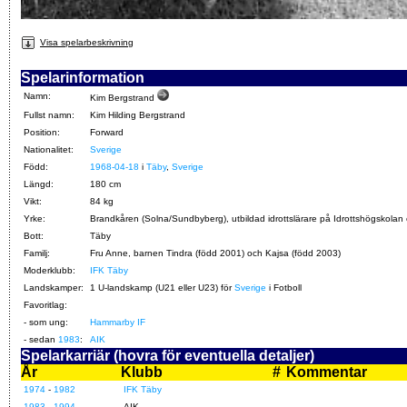
Visa spelarbeskrivning
Spelarinformation
Namn:
Kim Bergstrand
Fullst namn:
Kim Hilding Bergstrand
Position:
Forward
Nationalitet:
Sverige
Född:
1968-04-18
i
Täby
,
Sverige
Längd:
180 cm
Vikt:
84 kg
Yrke:
Brandkåren (Solna/Sundbyberg), utbildad idrottslärare på Idrottshögskolan
Bott:
Täby
Familj:
Fru Anne, barnen Tindra (född 2001) och Kajsa (född 2003)
Moderklubb:
IFK Täby
Landskamper:
1 U-landskamp (U21 eller U23) för
Sverige
i Fotboll
Favoritlag:
- som ung:
Hammarby IF
- sedan
1983
:
AIK
Spelarkarriär (hovra för eventuella detaljer)
År
Klubb
#
Kommentar
1974
-
1982
IFK Täby
1983
-
1994
AIK