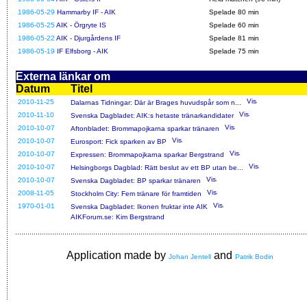
1986-05-29
Hammarby IF - AIK
Spelade 80 min
1986-05-25
AIK - Örgryte IS
Spelade 60 min
1986-05-22
AIK - Djurgårdens IF
Spelade 81 min
1986-05-19
IF Elfsborg - AIK
Spelade 75 min
Externa länkar om
Datum
Titel
2010-11-25
Dalarnas Tidningar: Där är Brages huvudspår som n...
2010-11-10
Svenska Dagbladet: AIK:s hetaste tränarkandidater
2010-10-07
Aftonbladet: Brommapojkarna sparkar tränaren
2010-10-07
Eurosport: Fick sparken av BP
2010-10-07
Expressen: Brommapojkarna sparkar Bergstrand
2010-10-07
Helsingborgs Dagblad: Rätt beslut av ett BP utan be...
2010-10-07
Svenska Dagbladet: BP sparkar tränaren
2008-11-05
Stockholm City: Fem tränare för framtiden
1970-01-01
Svenska Dagbladet: Ikonen fruktar inte AIK
AIKForum.se: Kim Bergstrand
Application made by
and
Johan Jentell
Patrik Bodin