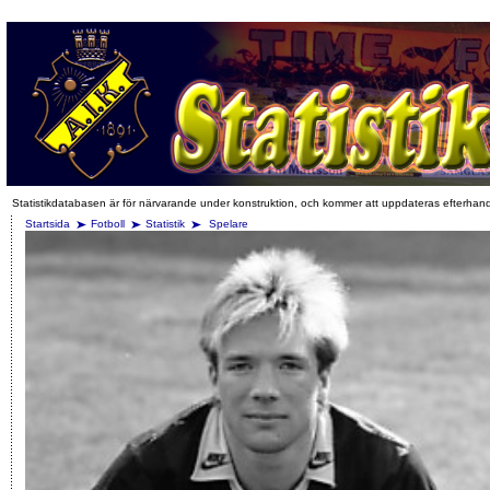
Statistikdatabasen är för närvarande under konstruktion, och kommer att uppdateras efterhan
Startsida
Fotboll
Statistik
Spelare