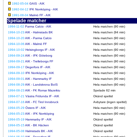
1992-05-04
GAIS - AIK
1992-04-12
IFK Norrköping - AIK
1991-08-04
Malmö FF - AIK
Spelade matcher
1994-11-02
Parma Calcio - AIK
Hela matchen (90 min)
1994-10-23
AIK - Halmstads BK
Hela matchen (94 min)
1994-10-20
AIK - Parma Calcio
Hela matchen (90 min)
1994-10-06
AIK - Malmö FF
Hela matchen (90 min)
1994-10-02
Helsingborgs IF - AIK
Hela matchen (90 min)
1994-09-24
AIK - IFK Göteborg
Hela matchen (90 min)
1994-09-21
AIK - Trelleborgs FF
Hela matchen (90 min)
1994-09-17
Degerfors IF - AIK
Hela matchen (90 min)
1994-09-10
IFK Norrköping - AIK
Hela matchen (90 min)
1994-09-01
AIK - Hammarby IF
Hela matchen (90 min)
1994-08-29
AIK - Landskrona BoIS
Hela matchen (90 min)
1994-08-23
AIK - FK Romar Mazeikiu
Spelade 62 min
1994-07-21
Västra Frölunda IF - AIK
Okänd speltid
1994-07-16
AIK - FC Tirol Innsbruck
Avbytare (ingen speltid)
1994-05-29
Östers IF - AIK
Hela matchen (90 min)
1994-05-23
AIK - IFK Norrköping
Hela matchen (90 min)
1994-05-19
Hammarby IF - AIK
Okänd speltid
1994-05-15
AIK - BK Häcken
Okänd speltid
1994-05-08
Halmstads BK - AIK
Okänd speltid
1994-05-02
AIK - Degerfors IF
Hela matchen (90 min)