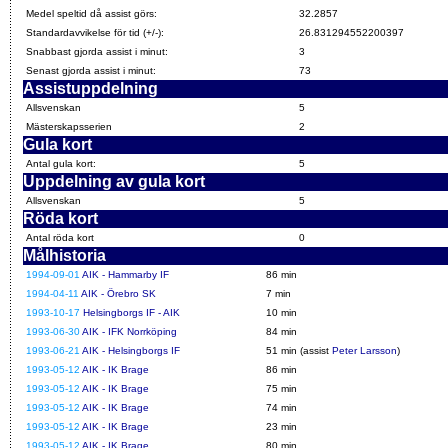
Medel speltid då assist görs:
32.2857
Standardavvikelse för tid (+/-):
26.831294552200397
Snabbast gjorda assist i minut:
3
Senast gjorda assist i minut:
73
Assistuppdelning
Allsvenskan
5
Mästerskapsserien
2
Gula kort
Antal gula kort:
5
Uppdelning av gula kort
Allsvenskan
5
Röda kort
Antal röda kort
0
Målhistoria
1994-09-01
AIK - Hammarby IF
86 min
1994-04-11
AIK - Örebro SK
7 min
1993-10-17
Helsingborgs IF - AIK
10 min
1993-06-30
AIK - IFK Norrköping
84 min
1993-06-21
AIK - Helsingborgs IF
51 min (assist
Peter Larsson
)
1993-05-12
AIK - IK Brage
86 min
1993-05-12
AIK - IK Brage
75 min
1993-05-12
AIK - IK Brage
74 min
1993-05-12
AIK - IK Brage
23 min
1993-05-12
AIK - IK Brage
80 min