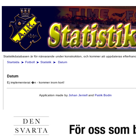
Statistikdatabasen är för närvarande under konstruktion, och kommer att uppdateras efterhan
Startsida
Fotboll
Statistik
Datum
Datum
Ej implementerat �n - kommer inom kort!
Application made by
Johan Jentell
and
Patrik Bodin