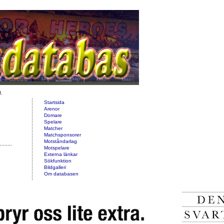
d.
Startsida
Arenor
Domare
Spelare
Matcher
Matchsponsorer
Motståndarlag
Motspelare
Externa länkar
Sökfunktion
Bildgalleri
Om databasen