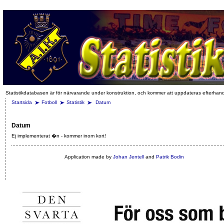
Statistikdatabasen är för närvarande under konstruktion, och kommer att uppdateras efterhan
Startsida
Fotboll
Statistik
Datum
Datum
Ej implementerat �n - kommer inom kort!
Application made by
Johan Jentell
and
Patrik Bodin