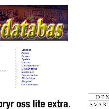
d.
Startsida
Arenor
Domare
Spelare
Matcher
Matchsponsorer
Motståndarlag
Motspelare
Externa länkar
Sökfunktion
Bildgalleri
Om databasen