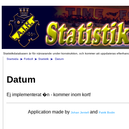
Statistikdatabasen är för närvarande under konstruktion, och kommer att uppdateras efterhan
Startsida
Fotboll
Statistik
Datum
Datum
Ej implementerat �n - kommer inom kort!
Application made by
and
Johan Jentell
Patrik Bodin