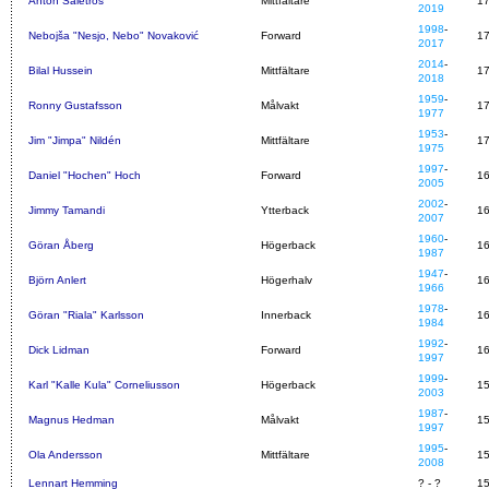
Anton Salétros
Mittfältare
1
2019
1998
-
Nebojša "Nesjo, Nebo" Novaković
Forward
1
2017
2014
-
Bilal Hussein
Mittfältare
1
2018
1959
-
Ronny Gustafsson
Målvakt
1
1977
1953
-
Jim "Jimpa" Nildén
Mittfältare
1
1975
1997
-
Daniel "Hochen" Hoch
Forward
1
2005
2002
-
Jimmy Tamandi
Ytterback
1
2007
1960
-
Göran Åberg
Högerback
1
1987
1947
-
Björn Anlert
Högerhalv
1
1966
1978
-
Göran "Riala" Karlsson
Innerback
1
1984
1992
-
Dick Lidman
Forward
1
1997
1999
-
Karl "Kalle Kula" Corneliusson
Högerback
1
2003
1987
-
Magnus Hedman
Målvakt
1
1997
1995
-
Ola Andersson
Mittfältare
1
2008
Lennart Hemming
? - ?
1