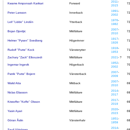
2011
-
Kwame Amponsah Karikari
Forward
7
2015
1991
-
Peter Larsson
Innerback
7
2002
1976
-
Leif "Lidde" Lindén
Ytterback
7
1982
2007
-
Bojan Djordjic
Mittfältare
7
2010
1917
-
Helmer "Pysen" Svedberg
Högerinner
7
1926
1918
-
Rudolf "Putte" Kock
Vänsterytter
7
1953
Zachary "Zack" Elbouzedi
Mittfältare
2021
- ?
7
1952
-
Ingemar Ingevik
Högerback
7
2002
2007
-
Patrik "Putte" Bojent
Vänsterback
7
2009
2007
-
Walid Atta
Mittback
6
2010
2014
-
Niclas Eliasson
Mittfältare
6
2017
2017
-
Kristoffer "Koffe" Olsson
Mittfältare
6
2019
2020
-
Yasin Ayari
Mittfältare
6
2023
1951
-
Göran Åslin
Vänsterhalv
6
1959
2014
-
Sauli Väisänen
6