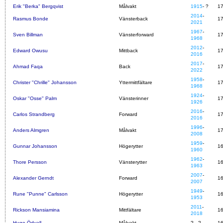
Erik "Berka" Bergqvist
Målvakt
1915
- ?
1
2014
-
Rasmus Bonde
Vänsterback
1
2021
1967
-
Sven Billman
Vänsterforward
1
1968
2012
-
Edward Owusu
Mittback
1
2016
2017
-
Ahmad Faqa
Back
1
2022
1958
-
Christer "Chrille" Johansson
Yttermittfältare
1
1968
1924
-
Oskar "Osse" Palm
Vänsterinner
1
1926
2016
-
Carlos Strandberg
Forward
1
2016
1996
-
Anders Almgren
Målvakt
1
2008
1959
-
Gunnar Johansson
Högerytter
1
1960
1962
-
Thore Persson
Vänsterytter
1
1963
2007
-
Alexander Gerndt
Forward
1
2007
1949
-
Rune "Punne" Carlsson
Högerytter
1
1953
2011
-
Rickson Mansiamina
Mittfältare
1
2018
Hugo Ödvall
Målvakt
? - ?
1