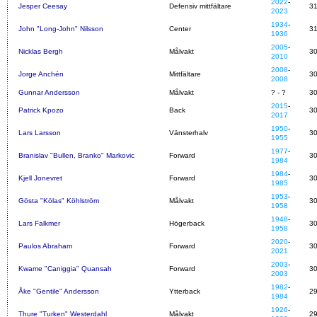
2022
-
Jesper Ceesay
Defensiv mittfältare
3
2023
1934
-
John "Long-John" Nilsson
Center
3
1936
2005
-
Nicklas Bergh
Målvakt
3
2010
2008
-
Jorge Anchén
Mittfältare
3
2008
Gunnar Andersson
Målvakt
? - ?
3
2015
-
Patrick Kpozo
Back
3
2017
1950
-
Lars Larsson
Vänsterhalv
3
1955
1977
-
Branislav "Bullen, Branko" Markovic
Forward
3
1984
1984
-
Kjell Jonevret
Forward
3
1985
1953
-
Gösta "Kölas" Köhlström
Målvakt
3
1958
1948
-
Lars Falkmer
Högerback
3
1958
2020
-
Paulos Abraham
Forward
3
2021
2003
-
Kwame "Caniggia" Quansah
Forward
3
2003
1982
-
Åke "Gentile" Andersson
Ytterback
2
1984
1926
-
Thure "Turken" Westerdahl
Målvakt
2