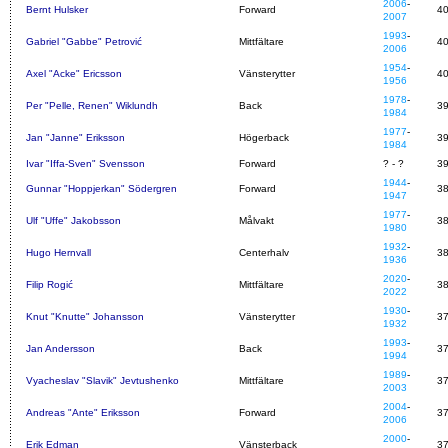
2006
-
Bernt Hulsker
Forward
4
2007
1993
-
Gabriel "Gabbe" Petrović
Mittfältare
4
2006
1954
-
Axel "Acke" Ericsson
Vänsterytter
4
1956
1978
-
Per "Pelle, Renen" Wiklundh
Back
3
1984
1977
-
Jan "Janne" Eriksson
Högerback
3
1984
Ivar "Iffa-Sven" Svensson
Forward
? - ?
3
1944
-
Gunnar "Hoppjerkan" Södergren
Forward
3
1947
1977
-
Ulf "Uffe" Jakobsson
Målvakt
3
1980
1932
-
Hugo Hernvall
Centerhalv
3
1936
2020
-
Filip Rogić
Mittfältare
3
2022
1930
-
Knut "Knutte" Johansson
Vänsterytter
3
1932
1993
-
Jan Andersson
Back
3
1994
1989
-
Vyacheslav "Slavik" Jevtushenko
Mittfältare
3
2003
2004
-
Andreas "Ante" Eriksson
Forward
3
2006
2000
-
Erik Edman
Vänsterback
3