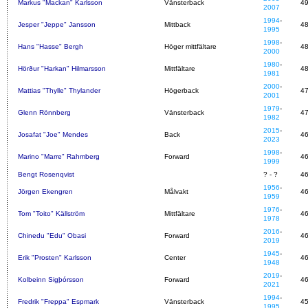
Markus "Mackan" Karlsson
Vänsterback
4
2007
1994
-
Jesper "Jeppe" Jansson
Mittback
4
1995
1998
-
Hans "Hasse" Bergh
Höger mittfältare
4
2000
1980
-
Hörður "Harkan" Hilmarsson
Mittfältare
4
1981
2000
-
Mattias "Thylle" Thylander
Högerback
4
2001
1979
-
Glenn Rönnberg
Vänsterback
4
1982
2015
-
Josafat "Joe" Mendes
Back
4
2023
1998
-
Marino "Marre" Rahmberg
Forward
4
1999
Bengt Rosenqvist
? - ?
4
1956
-
Jörgen Ekengren
Målvakt
4
1959
1976
-
Tom "Toito" Källström
Mittfältare
4
1978
2016
-
Chinedu "Edu" Obasi
Forward
4
2019
1945
-
Erik "Prosten" Karlsson
Center
4
1948
2019
-
Kolbeinn Sigþórsson
Forward
4
2021
1994
-
Fredrik "Freppa" Espmark
Vänsterback
4
1995