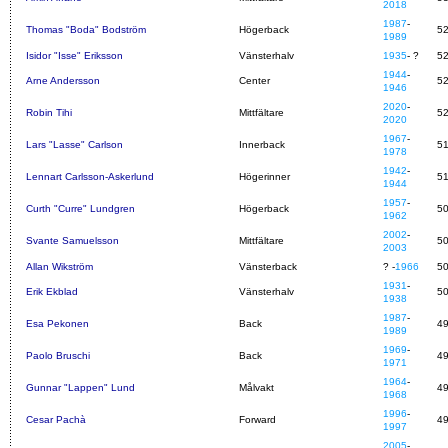
2018
1987
-
Thomas "Boda" Bodström
Högerback
5
1989
Isidor "Isse" Eriksson
Vänsterhalv
1935
- ?
5
1944
-
Arne Andersson
Center
5
1946
2020
-
Robin Tihi
Mittfältare
5
2020
1967
-
Lars "Lasse" Carlson
Innerback
5
1978
1942
-
Lennart Carlsson-Askerlund
Högerinner
5
1944
1957
-
Curth "Curre" Lundgren
Högerback
5
1962
2002
-
Svante Samuelsson
Mittfältare
5
2003
Allan Wikström
Vänsterback
? -
1966
5
1931
-
Erik Ekblad
Vänsterhalv
5
1938
1987
-
Esa Pekonen
Back
4
1989
1969
-
Paolo Bruschi
Back
4
1971
1964
-
Gunnar "Lappen" Lund
Målvakt
4
1968
1996
-
Cesar Pachà
Forward
4
1997
2005
-