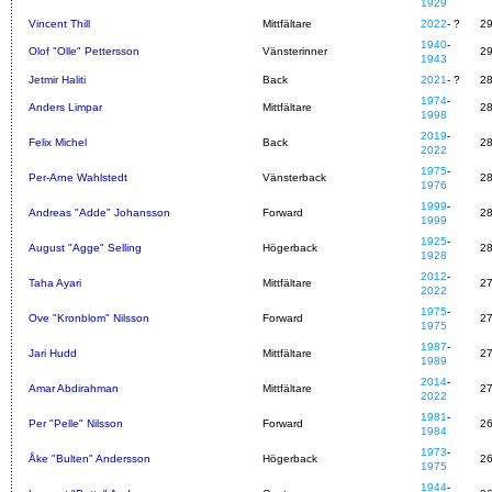
1929
Vincent Thill
Mittfältare
2022
- ?
2
1940
-
Olof "Olle" Pettersson
Vänsterinner
2
1943
Jetmir Haliti
Back
2021
- ?
2
1974
-
Anders Limpar
Mittfältare
2
1998
2019
-
Felix Michel
Back
2
2022
1975
-
Per-Arne Wahlstedt
Vänsterback
2
1976
1999
-
Andreas "Adde" Johansson
Forward
2
1999
1925
-
August "Agge" Selling
Högerback
2
1928
2012
-
Taha Ayari
Mittfältare
2
2022
1975
-
Ove "Kronblom" Nilsson
Forward
2
1975
1987
-
Jari Hudd
Mittfältare
2
1989
2014
-
Amar Abdirahman
Mittfältare
2
2022
1981
-
Per "Pelle" Nilsson
Forward
2
1984
1973
-
Åke "Bulten" Andersson
Högerback
2
1975
1944
-