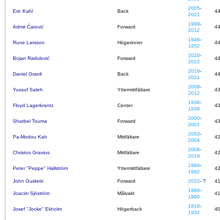
2005
-
Eric Kahl
Back
4
2021
1999
-
Admir Ćatović
Forward
4
2012
1948
-
Rune Larsson
Högerinner
4
1952
2020
-
Bojan Radulović
Forward
4
2022
2019
-
Daniel Granli
Back
4
2021
2008
-
Yussuf Saleh
Yttermittfältare
4
2012
1936
-
Floyd Lagerkrantz
Center
4
1939
2000
-
Sharbel Touma
Forward
4
2001
2003
-
Pa-Modou Kah
Mittfältare
4
2004
2008
-
Christos Gravius
Mittfältare
4
2019
1984
-
Peter "Peppe" Hallström
Yttermittfältare
4
1992
John Guidetti
Forward
2022
- ?
4
1989
-
Joacim Sjöström
Målvakt
4
1990
1918
-
Josef "Jocke" Ekholm
Högerback
4
1932