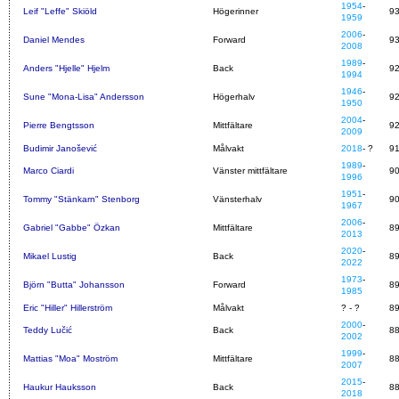
1954
-
Leif "Leffe" Skiöld
Högerinner
9
1959
2006
-
Daniel Mendes
Forward
9
2008
1989
-
Anders "Hjelle" Hjelm
Back
9
1994
1946
-
Sune "Mona-Lisa" Andersson
Högerhalv
9
1950
2004
-
Pierre Bengtsson
Mittfältare
9
2009
Budimir Janošević
Målvakt
2018
- ?
9
1989
-
Marco Ciardi
Vänster mittfältare
9
1996
1951
-
Tommy "Stänkarn" Stenborg
Vänsterhalv
9
1967
2006
-
Gabriel "Gabbe" Özkan
Mittfältare
8
2013
2020
-
Mikael Lustig
Back
8
2022
1973
-
Björn "Butta" Johansson
Forward
8
1985
Eric "Hiller" Hillerström
Målvakt
? - ?
8
2000
-
Teddy Lučić
Back
8
2002
1999
-
Mattias "Moa" Moström
Mittfältare
8
2007
2015
-
Haukur Hauksson
Back
8
2018