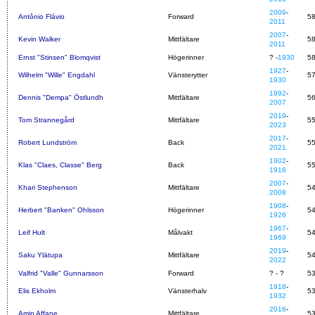
2009
-
Antônio Flávio
Forward
5
2011
2007
-
Kevin Walker
Mittfältare
5
2011
Ernst "Stinsen" Blomqvist
Högerinner
? -
1930
5
1927
-
Wilhelm "Wille" Engdahl
Vänsterytter
5
1930
1992
-
Dennis "Dempa" Östlundh
Mittfältare
5
2007
2019
-
Tom Strannegård
Mittfältare
5
2023
2017
-
Robert Lundström
Back
5
2021
1902
-
Klas "Claes, Classe" Berg
Back
5
1916
2007
-
Khari Stephenson
Mittfältare
5
2008
1908
-
Herbert "Banken" Ohlsson
Högerinner
5
1926
1967
-
Leif Hult
Målvakt
5
1969
2019
-
Saku Ylätupa
Mittfältare
5
2022
Valfrid "Valle" Gunnarsson
Forward
? - ?
5
1918
-
Elis Ekholm
Vänsterhalv
5
1932
2016
-
Amin Affane
Mittfältare
5