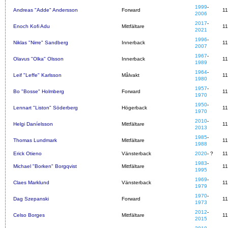
1999
-
Andreas "Adde" Andersson
Forward
1
2006
2017
-
Enoch Kofi Adu
Mittfältare
1
2021
1996
-
Niklas "Nirre" Sandberg
Innerback
1
2007
1967
-
Olavus "Olka" Olsson
Innerback
1
1989
1964
-
Leif "Leffe" Karlsson
Målvakt
1
1980
1957
-
Bo "Bosse" Holmberg
Forward
1
1970
1950
-
Lennart "Liston" Söderberg
Högerback
1
1970
2010
-
Helgi Daníelsson
Mittfältare
1
2013
1985
-
Thomas Lundmark
Mittfältare
1
1988
Erick Otieno
Vänsterback
2020
- ?
1
1983
-
Michael "Borken" Borgqvist
Mittfältare
1
1995
1969
-
Claes Marklund
Vänsterback
1
1979
1970
-
Dag Szepanski
Forward
11
1973
2012
-
Celso Borges
Mittfältare
1
2015