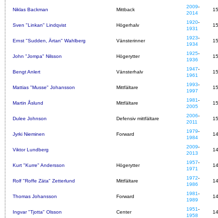
2009
-
Niklas Backman
Mittback
1
2014
1920
-
Sven "Linkan" Lindqvist
Högerhalv
1
1931
1923
-
Ernst "Sudden, Ärtan" Wahlberg
Vänsterinner
1
1934
1925
-
John "Jompa" Nilsson
Högerytter
1
1936
1947
-
Bengt Anlert
Vänsterhalv
1
1961
1993
-
Mattias "Musse" Johansson
Mittfältare
1
1997
1981
-
Martin Åslund
Mittfältare
1
2005
2006
-
Dulee Johnson
Defensiv mittfältare
1
2011
1979
-
Jyrki Nieminen
Forward
1
1984
2009
-
Viktor Lundberg
1
2013
1957
-
Kurt "Kurre" Andersson
Högerytter
1
1971
1972
-
Rolf "Roffe Zäta" Zetterlund
Mittfältare
1
1986
1981
-
Thomas Johansson
Forward
1
1989
1951
-
Ingvar "Tjotta" Olsson
Center
1
1958