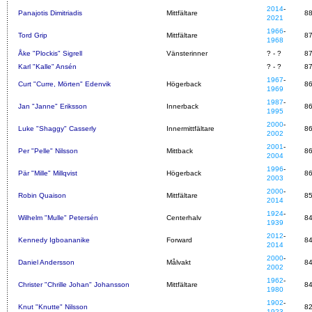
2014
-
Panajotis Dimitriadis
Mittfältare
8
2021
1966
-
Tord Grip
Mittfältare
8
1968
Åke "Plockis" Sigrell
Vänsterinner
? - ?
8
Karl "Kalle" Ansén
? - ?
8
1967
-
Curt "Curre, Mörten" Edenvik
Högerback
8
1969
1987
-
Jan "Janne" Eriksson
Innerback
8
1995
2000
-
Luke "Shaggy" Casserly
Innermittfältare
8
2002
2001
-
Per "Pelle" Nilsson
Mittback
8
2004
1996
-
Pär "Mille" Millqvist
Högerback
8
2003
2000
-
Robin Quaison
Mittfältare
8
2014
1924
-
Wilhelm "Mulle" Petersén
Centerhalv
8
1939
2012
-
Kennedy Igboananike
Forward
8
2014
2000
-
Daniel Andersson
Målvakt
8
2002
1962
-
Christer "Chrille Johan" Johansson
Mittfältare
8
1980
1902
-
Knut "Knutte" Nilsson
8
1923