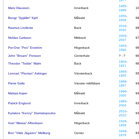
1977
1985
-
Mats Olausson
Innerback
1
1989
1950
-
Bengt "Spjället" Kjell
Målvakt
9
1956
2018
-
Rasmus Lindkvist
Back
9
2020
2005
-
Nicklas Carlsson
Mittback
9
2007
1953
-
Per-Ove "Peo" Enström
Högerback
9
1960
John "Broarn" Persson
Centerhalv
? - ?
9
1904
-
Theodor "Todde" Malm
Back
9
1921
1946
-
Lennart "Pluntan" Askinger
Vänsterback
9
1955
1989
-
Pierre Gallo
Vänster mittfältare
9
1997
1998
-
Mattias Asper
Målvakt
9
2000
1995
-
Patrick Englund
Innerback
9
2004
2010
-
Kyriakos "Kenny" Stamatopoulos
Målvakt
9
2010
1929
-
Axel "Massa" Alfredsson
Högerback
9
1959
1948
-
Bror "Vilde Jägaren" Mellberg
Center
9
1979