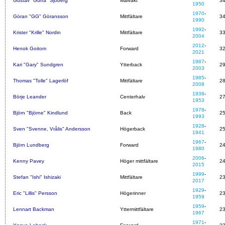
Gustav "Gurra" Sjöberg
Målvakt
3
1950
1970
-
Göran "GG" Göransson
Mittfältare
3
1990
1992
-
Krister "Krille" Nordin
Mittfältare
3
2004
2012
-
Henok Goitom
Forward
3
2021
1987
-
Kari "Gary" Sundgren
Ytterback
2
2003
1985
-
Thomas "Tolle" Lagerlöf
Mittfältare
2
2008
1938
-
Börje Leander
Centerhalv
2
1953
1978
-
Björn "Björne" Kindlund
Back
2
1993
1928
-
Sven "Svenne, Vrålis" Andersson
Högerback
2
1941
1967
-
Björn Lundberg
Forward
2
1980
2006
-
Kenny Pavey
Höger mittfältare
2
2015
1999
-
Stefan "Ishi" Ishizaki
Mittfältare
2
2017
1929
-
Eric "Lillis" Persson
Högerinner
2
1959
1959
-
Lennart Backman
Yttermittfältare
2
1967
1971
-