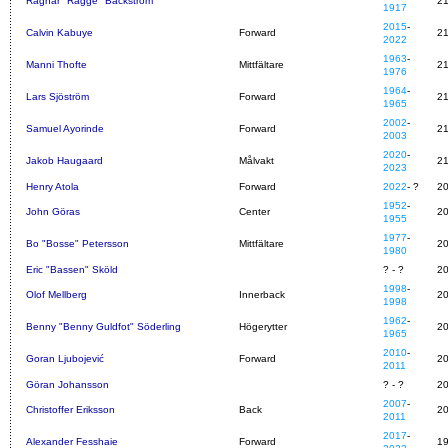
Ragnar "Ragge" Bäckström
2
1917
2015
-
Calvin Kabuye
Forward
2
2022
1963
-
Manni Thofte
Mittfältare
2
1976
1964
-
Lars Sjöström
Forward
2
1965
2002
-
Samuel Ayorinde
Forward
2
2003
2020
-
Jakob Haugaard
Målvakt
2
2023
Henry Atola
Forward
2022
- ?
2
1952
-
John Göras
Center
2
1955
1977
-
Bo "Bosse" Petersson
Mittfältare
2
1980
Eric "Bassen" Sköld
? - ?
2
1998
-
Olof Mellberg
Innerback
2
1998
1962
-
Benny "Benny Guldfot" Söderling
Högerytter
2
1965
2010
-
Goran Ljubojević
Forward
2
2011
Göran Johansson
? - ?
2
2007
-
Christoffer Eriksson
Back
2
2011
2017
-
Alexander Fesshaie
Forward
1