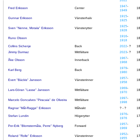
2022
1947
-
Fred Eriksson
Center
1
1949
1915
-
Gunnar Eriksson
Vänsterhalv
1
1925
1925
-
Sven "Nenne, Motala" Eriksson
Vänsterytter
1
1928
1916
-
Runo Olsson
1
1918
Collins Sichenje
Back
2022
- ?
1
Jimmy Durmaz
Mittfältare
2023
- ?
1
1967
-
Åke Olsson
Innerback
1
1968
1979
-
Karl Berg
Back
1
1980
1957
-
Evert "Bäckis" Jansson
Vänsterinner
1
1958
1969
-
Lars-Göran "Lasse" Jansson
Mittfältare
1
1970
1997
-
Marcelo Goncalves "Piracaia" de Oliveira
Mittfältare
1
1998
Ragnar "Mål-Ragge" Eriksson
Målvakt
? - ?
1
1976
-
Stefan Lundin
Högerytter
1
1976
1957
-
Per-Erik "Blomstermåla, Perre" Nyberg
Forward
1
1969
1952
-
Roland "Rolle" Eriksson
Vänsterinner
1
1955