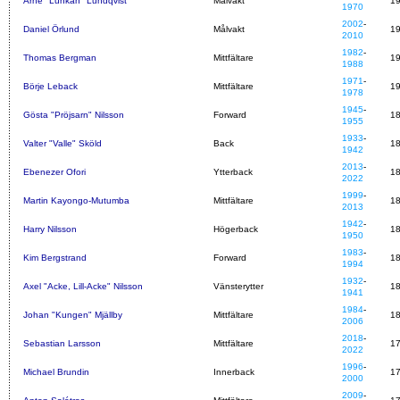
Arne "Lunkan" Lundqvist
Målvakt
1
1970
2002
-
Daniel Örlund
Målvakt
1
2010
1982
-
Thomas Bergman
Mittfältare
1
1988
1971
-
Börje Leback
Mittfältare
1
1978
1945
-
Gösta "Pröjsarn" Nilsson
Forward
1
1955
1933
-
Valter "Valle" Sköld
Back
1
1942
2013
-
Ebenezer Ofori
Ytterback
1
2022
1999
-
Martin Kayongo-Mutumba
Mittfältare
1
2013
1942
-
Harry Nilsson
Högerback
1
1950
1983
-
Kim Bergstrand
Forward
1
1994
1932
-
Axel "Acke, Lill-Acke" Nilsson
Vänsterytter
1
1941
1984
-
Johan "Kungen" Mjällby
Mittfältare
1
2006
2018
-
Sebastian Larsson
Mittfältare
1
2022
1996
-
Michael Brundin
Innerback
1
2000
2009
-