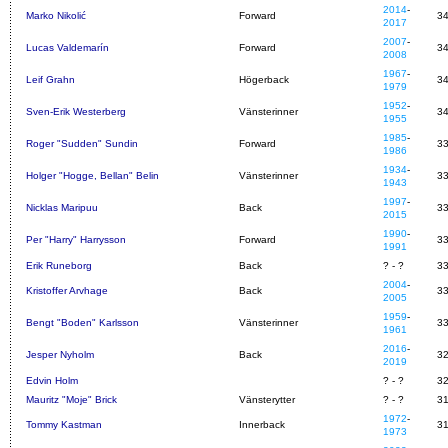
2014
-
Marko Nikolić
Forward
3
2017
2007
-
Lucas Valdemarín
Forward
3
2008
1967
-
Leif Grahn
Högerback
3
1979
1952
-
Sven-Erik Westerberg
Vänsterinner
3
1955
1985
-
Roger "Sudden" Sundin
Forward
3
1986
1934
-
Holger "Hogge, Bellan" Belin
Vänsterinner
3
1943
1997
-
Nicklas Maripuu
Back
3
2015
1990
-
Per "Harry" Harrysson
Forward
3
1991
Erik Runeborg
Back
? - ?
3
2004
-
Kristoffer Arvhage
Back
3
2005
1959
-
Bengt "Boden" Karlsson
Vänsterinner
3
1961
2016
-
Jesper Nyholm
Back
3
2019
Edvin Holm
? - ?
3
Mauritz "Moje" Brick
Vänsterytter
? - ?
3
1972
-
Tommy Kastman
Innerback
3
1973