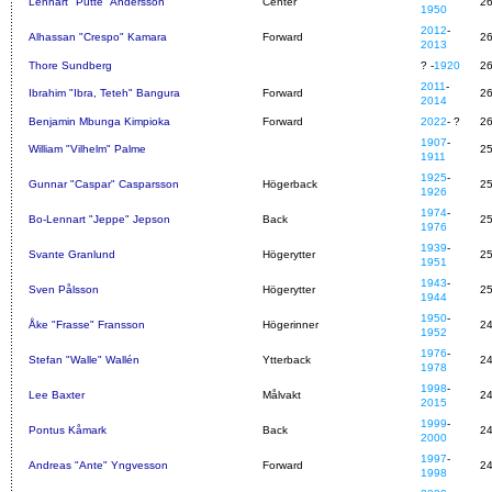
Lennart "Putte" Andersson
Center
2
1950
2012
-
Alhassan "Crespo" Kamara
Forward
2
2013
Thore Sundberg
? -
1920
2
2011
-
Ibrahim "Ibra, Teteh" Bangura
Forward
2
2014
Benjamin Mbunga Kimpioka
Forward
2022
- ?
2
1907
-
William "Vilhelm" Palme
2
1911
1925
-
Gunnar "Caspar" Casparsson
Högerback
2
1926
1974
-
Bo-Lennart "Jeppe" Jepson
Back
2
1976
1939
-
Svante Granlund
Högerytter
2
1951
1943
-
Sven Pålsson
Högerytter
2
1944
1950
-
Åke "Frasse" Fransson
Högerinner
2
1952
1976
-
Stefan "Walle" Wallén
Ytterback
2
1978
1998
-
Lee Baxter
Målvakt
2
2015
1999
-
Pontus Kåmark
Back
2
2000
1997
-
Andreas "Ante" Yngvesson
Forward
2
1998