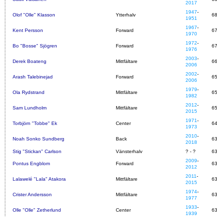
2017
1947
-
Olof "Olle" Klasson
Ytterhalv
6
1951
1967
-
Kent Persson
Forward
6
1970
1972
-
Bo "Bosse" Sjögren
Forward
6
1976
2003
-
Derek Boateng
Mittfältare
6
2006
2002
-
Arash Talebinejad
Forward
6
2006
1979
-
Ola Rydstrand
Mittfältare
6
1982
2012
-
Sam Lundholm
Mittfältare
6
2015
1971
-
Torbjörn "Tobbe" Ek
Center
6
1973
2010
-
Noah Sonko Sundberg
Back
6
2018
Stig "Stickan" Carlson
Vänsterhalv
? - ?
6
2009
-
Pontus Engblom
Forward
6
2012
2011
-
Lalawelé "Lala" Atakora
Mittfältare
6
2015
1974
-
Crister Andersson
Mittfältare
6
1977
1933
-
Olle "Olle" Zetherlund
Center
6
1939