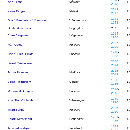
2010
-
Ivan Turina
Målvakt
1
2013
2013
-
Patrik Carlgren
Målvakt
1
2017
1943
-
Ove "Järnkaminen" Karlsson
Vänsterback
1
1948
Gustaf Josefsson
Högerytter
? - ?
1
1914
-
Rune Bergström
Högerytter
1
1926
2007
-
Iván Obolo
Forward
1
2009
1910
-
Helge "Ekis" Ekroth
Forward
1
1923
2009
-
Daniel Gustavsson
1
2014
2015
-
Johan Blomberg
Mittfältare
1
2018
1960
-
Sören Häggström
Center
1
1965
2010
-
Mohamed Bangura
Forward
1
2016
1949
-
Kurt "Kurre" Liander
Vänsterytter
1
1990
2006
-
Miran Burgić
Forward
1
2010
1961
-
Bengt Westerberg
Högerytter
1
1966
1974
-
Jan-Olof Wallgren
Innerback
1