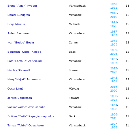
1953
-
Bruno "Älgen" Nyberg
Vänsterback
1
1961
2016
-
Daniel Sundgren
Mittfältare
1
2019
1971
-
Börje Marcus
Mittback
1
1975
1937
-
Arthur Svensson
Vänsterhalv
1
1943
1948
-
Ivan "Bodde" Bodin
Center
1
1955
1999
-
Benjamin "Kibbe" Kibebe
Back
1
2005
1982
-
Lars "Larsa, Z" Zetterlund
Mittfältare
1
1986
2017
-
Nicolás Stefanelli
Forward
1
2023
1942
-
Harry "Hajjak" Johansson
Vänsterhalv
1
1951
2016
-
Oscar Linnér
Målvakt
1
2020
1960
-
Jörgen Bengtsson
Forward
1
1973
1989
-
Vadim "Vadde" Jevtushenko
Mittfältare
1
1993
1999
-
Sotirios "Sotte" Papagiannopoulos
Back
1
2011
1997
-
Tomas "Tobbe" Gustafsson
Vänsterback
1
1999