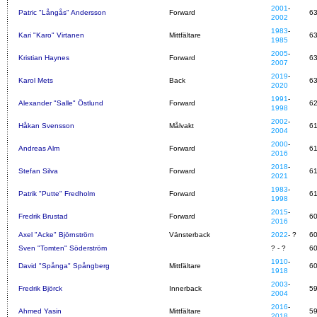
2001
-
Patric "Långås" Andersson
Forward
6
2002
1983
-
Kari "Karo" Virtanen
Mittfältare
6
1985
2005
-
Kristian Haynes
Forward
6
2007
2019
-
Karol Mets
Back
6
2020
1991
-
Alexander "Salle" Östlund
Forward
6
1998
2002
-
Håkan Svensson
Målvakt
6
2004
2000
-
Andreas Alm
Forward
6
2016
2018
-
Stefan Silva
Forward
6
2021
1983
-
Patrik "Putte" Fredholm
Forward
6
1998
2015
-
Fredrik Brustad
Forward
6
2016
Axel "Acke" Björnström
Vänsterback
2022
- ?
6
Sven "Tomten" Söderström
? - ?
6
1910
-
David "Spånga" Spångberg
Mittfältare
6
1918
2003
-
Fredrik Björck
Innerback
5
2004
2016
-
Ahmed Yasin
Mittfältare
5
2018