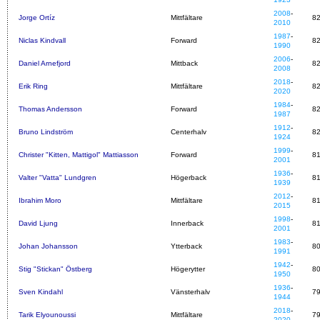
2008
-
Jorge Ortíz
Mittfältare
8
2010
1987
-
Niclas Kindvall
Forward
8
1990
2006
-
Daniel Arnefjord
Mittback
8
2008
2018
-
Erik Ring
Mittfältare
8
2020
1984
-
Thomas Andersson
Forward
8
1987
1912
-
Bruno Lindström
Centerhalv
8
1924
1999
-
Christer "Kitten, Mattigol" Mattiasson
Forward
8
2001
1936
-
Valter "Vatta" Lundgren
Högerback
8
1939
2012
-
Ibrahim Moro
Mittfältare
8
2015
1998
-
David Ljung
Innerback
8
2001
1983
-
Johan Johansson
Ytterback
8
1991
1942
-
Stig "Stickan" Östberg
Högerytter
8
1950
1936
-
Sven Kindahl
Vänsterhalv
7
1944
2018
-
Tarik Elyounoussi
Mittfältare
7
2020