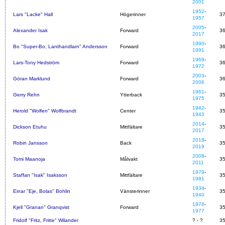
2001
1952
-
Lars "Lacke" Hall
Högerinner
3
1957
2005
-
Alexander Isak
Forward
3
2017
1990
-
Bo "Super-Bo, Lanthandlarn" Andersson
Forward
3
1991
1969
-
Lars-Tony Hedström
Forward
3
1972
2003
-
Göran Marklund
Forward
3
2006
1961
-
Gerry Rehn
Ytterback
3
1975
1942
-
Herold "Wolfen" Wolfbrandt
Center
3
1943
2014
-
Dickson Etuhu
Mittfältare
3
2017
2018
-
Robin Jansson
Back
3
2019
2008
-
Tomi Maanoja
Målvakt
3
2011
1979
-
Staffan "Isak" Isaksson
Mittfältare
3
1981
1934
-
Einar "Eje, Bolas" Bohlin
Vänsterinner
3
1940
1976
-
Kjell "Granan" Granqvist
Forward
3
1977
Fridolf "Fritz, Fritte" Wilander
? - ?
3