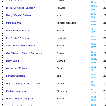
Yngve Leback
Forward
2
1978
1954
-
Björn "Lill-Garvis" Carlsson
Forward
2
1968
1939
-
Henry "Garvis" Carlsson
Inner
2
1966
2001
-
Mats Rubarth
Vänster mittfältare
2
2008
2012
-
Nabil "Nabbe" Bahoui
Forward
2
2022
1934
-
Erik "Jerker" Almgren
Halvback
2
1964
1964
-
Owe "Fiskar-Owe" Ohlsson
Forward
2
1976
1977
-
Ove "Ryssen, Ruben" Rübsamen
Forward
2
1985
1981
-
Bernt Ljung
Målvakt
2
1992
2011
-
Alexander Milošević
Back
2
2019
1947
-
Lennart Carlsson
Back
2
1959
1918
-
Per "Pära, Napoleon" Kaufeldt
Center
2
1955
2010
-
Martin Lorentzson
Ytterback
2
2015
1991
-
Pascal "Pagge" Simpson
Forward
2
1998
1955
-