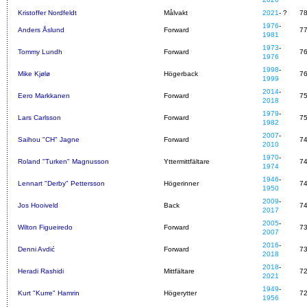
Kristoffer Nordfeldt
Målvakt
2021
- ?
7
1976
-
Anders Åslund
Forward
7
1981
1973
-
Tommy Lundh
Forward
7
1976
1998
-
Mike Kjølø
Högerback
7
1999
2014
-
Eero Markkanen
Forward
7
2018
1979
-
Lars Carlsson
Forward
7
1982
2007
-
Saihou "CH" Jagne
Forward
7
2010
1970
-
Roland "Turken" Magnusson
Yttermittfältare
7
1974
1946
-
Lennart "Derby" Pettersson
Högerinner
7
1950
2009
-
Jos Hooiveld
Back
7
2017
2005
-
Wilton Figueiredo
Forward
7
2007
2016
-
Denni Avdić
Forward
7
2018
2018
-
Heradi Rashidi
Mittfältare
7
2021
1949
-
Kurt "Kurre" Hamrin
Högerytter
7
1956