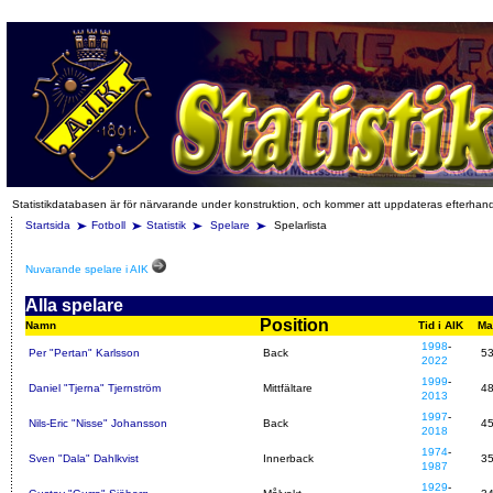
Statistikdatabasen är för närvarande under konstruktion, och kommer att uppdateras efterhan
Startsida
Fotboll
Statistik
Spelare
Spelarlista
Nuvarande spelare i AIK
Alla spelare
Position
Namn
Tid i AIK
Ma
1998
-
Per "Pertan" Karlsson
Back
5
2022
1999
-
Daniel "Tjerna" Tjernström
Mittfältare
4
2013
1997
-
Nils-Eric "Nisse" Johansson
Back
4
2018
1974
-
Sven "Dala" Dahlkvist
Innerback
3
1987
1929
-