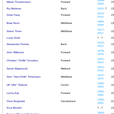
2009
-
Mikael Thorstensson
Forward
2
2009
Rui Modesto
Back
2022
- ?
2
2013
-
Omar Faraj
Forward
2
2016
1984
-
Brwa Nouri
Mittfältare
2
2009
2017
-
Simon Thern
Mittfältare
2
2017
Louis Groth
? - ?
2
2015
-
Alessandro Pereira
Back
2
2015
1978
-
John Wilkinson
Forward
2
1979
2001
-
Christian "Chrille" Kouakou
Forward
2
2013
2012
-
Daniel Majstorović
Mittback
2
2014
1972
-
Sten "Sten-Pelle" Pettersson
Mittfältare
2
1974
1950
-
Ulf "Uffe" Östlund
Center
2
1953
1983
-
Lenny Asp
Forward
2
1984
1955
-
Orvar Bergmark
Vänsterback
2
1955
Knut Blomén
? - ?
2
1904
-