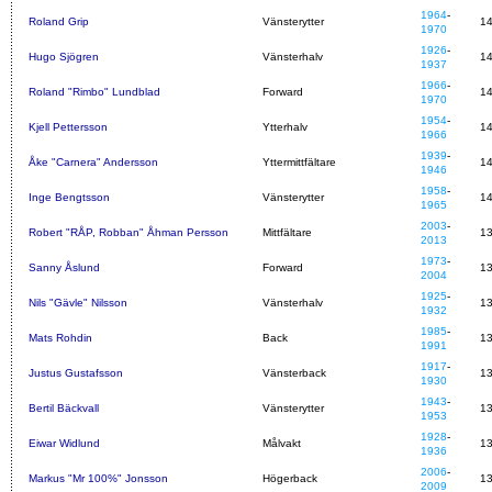
1964
-
Roland Grip
Vänsterytter
1
1970
1926
-
Hugo Sjögren
Vänsterhalv
1
1937
1966
-
Roland "Rimbo" Lundblad
Forward
1
1970
1954
-
Kjell Pettersson
Ytterhalv
1
1966
1939
-
Åke "Carnera" Andersson
Yttermittfältare
1
1946
1958
-
Inge Bengtsson
Vänsterytter
1
1965
2003
-
Robert "RÅP, Robban" Åhman Persson
Mittfältare
1
2013
1973
-
Sanny Åslund
Forward
1
2004
1925
-
Nils "Gävle" Nilsson
Vänsterhalv
1
1932
1985
-
Mats Rohdin
Back
1
1991
1917
-
Justus Gustafsson
Vänsterback
1
1930
1943
-
Bertil Bäckvall
Vänsterytter
1
1953
1928
-
Eiwar Widlund
Målvakt
1
1936
2006
-
Markus "Mr 100%" Jonsson
Högerback
1
2009