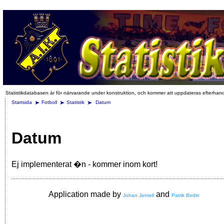
Statistikdatabasen är för närvarande under konstruktion, och kommer att uppdateras efterhan
Startsida
Fotboll
Statistik
Datum
Datum
Ej implementerat �n - kommer inom kort!
Application made by
and
Johan Jentell
Patrik Bodin