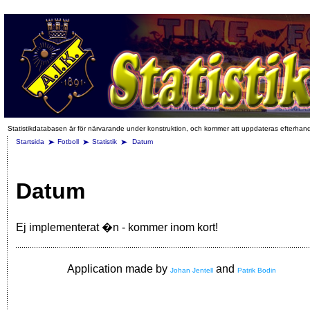
Statistikdatabasen är för närvarande under konstruktion, och kommer att uppdateras efterhan
Startsida
Fotboll
Statistik
Datum
Datum
Ej implementerat �n - kommer inom kort!
Application made by
and
Johan Jentell
Patrik Bodin