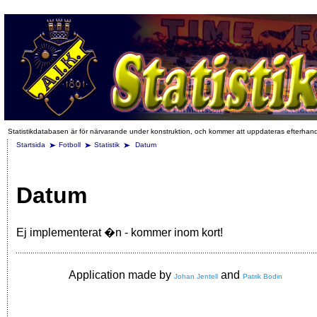
Statistikdatabasen är för närvarande under konstruktion, och kommer att uppdateras efterhan
Startsida
Fotboll
Statistik
Datum
Datum
Ej implementerat �n - kommer inom kort!
Application made by
and
Johan Jentell
Patrik Bodin