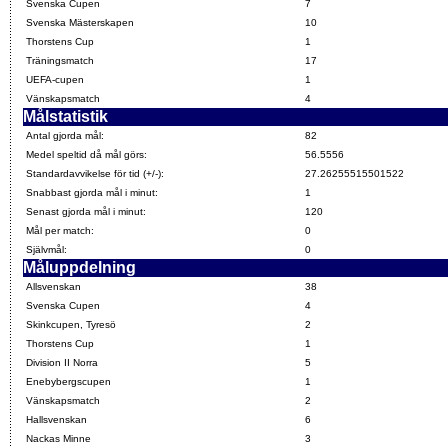
Svenska Cupen
7
Svenska Mästerskapen
10
Thorstens Cup
1
Träningsmatch
17
UEFA-cupen
1
Vänskapsmatch
4
Målstatistik
Antal gjorda mål:
82
Medel speltid då mål görs:
56.5556
Standardavvikelse för tid (+/-):
27.26255515501522
Snabbast gjorda mål i minut:
1
Senast gjorda mål i minut:
120
Mål per match:
0
Självmål:
0
Måluppdelning
Allsvenskan
38
Svenska Cupen
4
Skinkcupen, Tyresö
2
Thorstens Cup
1
Division II Norra
5
Enebybergscupen
1
Vänskapsmatch
2
Hallsvenskan
6
Nackas Minne
3