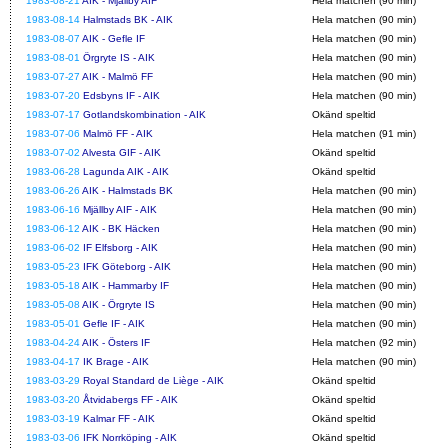
1983-08-21
AIK - Mjällby AIF
Hela matchen (90 min)
1983-08-14
Halmstads BK - AIK
Hela matchen (90 min)
1983-08-07
AIK - Gefle IF
Hela matchen (90 min)
1983-08-01
Örgryte IS - AIK
Hela matchen (90 min)
1983-07-27
AIK - Malmö FF
Hela matchen (90 min)
1983-07-20
Edsbyns IF - AIK
Hela matchen (90 min)
1983-07-17
Gotlandskombination - AIK
Okänd speltid
1983-07-06
Malmö FF - AIK
Hela matchen (91 min)
1983-07-02
Alvesta GIF - AIK
Okänd speltid
1983-06-28
Lagunda AIK - AIK
Okänd speltid
1983-06-26
AIK - Halmstads BK
Hela matchen (90 min)
1983-06-16
Mjällby AIF - AIK
Hela matchen (90 min)
1983-06-12
AIK - BK Häcken
Hela matchen (90 min)
1983-06-02
IF Elfsborg - AIK
Hela matchen (90 min)
1983-05-23
IFK Göteborg - AIK
Hela matchen (90 min)
1983-05-18
AIK - Hammarby IF
Hela matchen (90 min)
1983-05-08
AIK - Örgryte IS
Hela matchen (90 min)
1983-05-01
Gefle IF - AIK
Hela matchen (90 min)
1983-04-24
AIK - Östers IF
Hela matchen (92 min)
1983-04-17
IK Brage - AIK
Hela matchen (90 min)
1983-03-29
Royal Standard de Liège - AIK
Okänd speltid
1983-03-20
Åtvidabergs FF - AIK
Okänd speltid
1983-03-19
Kalmar FF - AIK
Okänd speltid
1983-03-06
IFK Norrköping - AIK
Okänd speltid