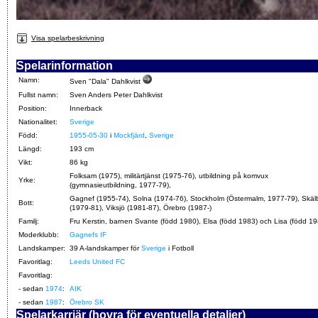
Visa spelarbeskrivning
Spelarinformation
Namn:
Sven "Dala" Dahlkvist
Fullst namn:
Sven Anders Peter Dahlkvist
Position:
Innerback
Nationalitet:
Sverige
Född:
1955-05-30
i
Mockfjärd
,
Sverige
Längd:
193 cm
Vikt:
86 kg
Folksam (1975), militärtjänst (1975-76), utbildning på komvux
Yrke:
(gymnasieutbildning, 1977-79),
Gagnef (1955-74), Solna (1974-76), Stockholm (Östermalm, 1977-79), Skäl
Bott:
(1979-81), Viksjö (1981-87), Örebro (1987-)
Familj:
Fru Kerstin, barnen Svante (född 1980), Elsa (född 1983) och Lisa (född 19
Moderklubb:
Gagnefs IF
Landskamper:
39 A-landskamper för
Sverige
i Fotboll
Favoritlag:
Leeds United FC
Favoritlag:
- sedan
1974
:
AIK
- sedan
1987
:
Örebro SK
Spelarkarriär (hovra för eventuella detaljer)