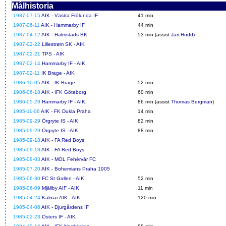
Målhistoria
1987-07-15
AIK - Västra Frölunda IF
41 min
1987-06-11
AIK - Hammarby IF
44 min
1987-04-12
AIK - Halmstads BK
53 min (assist
Jari Hudd
)
1987-02-22
Lillestrøm SK - AIK
1987-02-21
TPS - AIK
1987-02-14
Hammarby IF - AIK
1987-02-11
IK Brage - AIK
1986-10-05
AIK - IK Brage
52 min
1986-06-18
AIK - IFK Göteborg
60 min
1986-05-29
Hammarby IF - AIK
86 min (assist
Thomas Bergman
)
1985-11-06
AIK - FK Dukla Praha
14 min
1985-09-29
Örgryte IS - AIK
82 min
1985-09-29
Örgryte IS - AIK
88 min
1985-09-18
AIK - FA Red Boys
1985-09-18
AIK - FA Red Boys
1985-08-03
AIK - MOL Fehérvár FC
1985-07-20
AIK - Bohemians Praha 1905
1985-06-30
FC St Gallen - AIK
52 min
1985-06-09
Mjällby AIF - AIK
11 min
1985-04-24
Kalmar AIK - AIK
120 min
1985-04-06
AIK - Djurgårdens IF
1985-02-23
Östers IF - AIK