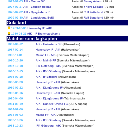
1977-07-03
AIK - Örebro SK
Assist till
Sanny Åslund
i 18 min
1977-03-27
AIK - Lahden Reipas
Assist till
Yngve Leback
i 73 min
1976-09-02
AIK - Djurgårdens IF
Assist till
Rolf Zetterlund
i 79 min
1976-05-30
AIK - Landskrona BoIS
Assist till
Rolf Zetterlund
i 20 min
Gula kort
1983-10-05
Hammarby IF - AIK
1980-08-21
AIK - IF Brommapojkarna
Matcher som lagkapten
1987-04-12
AIK - Halmstads BK
(Allsvenskan)
1987-02-14
Hammarby IF - AIK
(Hallsvenskan)
1986-11-01
Malmö FF - AIK
(Svenska Mästerskapen)
1986-10-26
AIK - Malmö FF
(Svenska Mästerskapen)
1986-10-18
IFK Göteborg - AIK
(Svenska Mästerskapen)
1986-10-15
AIK - IFK Göteborg
(Svenska Mästerskapen)
1986-09-18
AIK - IF Elfsborg
(Allsvenskan)
1986-05-29
Hammarby IF - AIK
(Allsvenskan)
1986-05-22
AIK - Djurgårdens IF
(Allsvenskan)
1985-05-16
Hammarby IF - AIK
(Svenska Cupen)
1985-04-06
AIK - Djurgårdens IF
(Träningsmatch)
1984-09-19
AIK - Dundee United FC
(UEFA-cupen)
1984-09-06
Hammarby IF - AIK
(Allsvenskan)
1984-06-03
Malmö FF - AIK
(Allsvenskan)
1983-10-26
AIK - IFK Göteborg
(Svenska Mästerskapen)
1983-10-23
IFK Göteborg - AIK
(Svenska Mästerskapen)