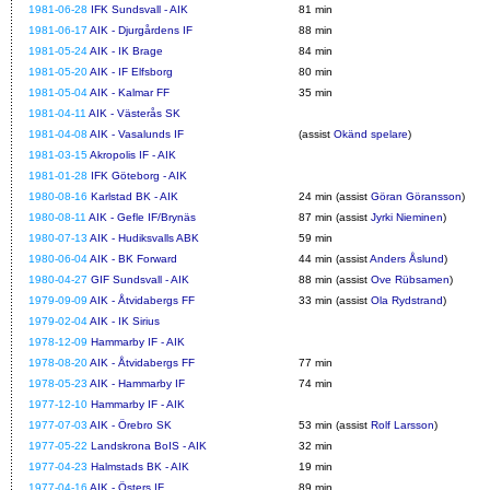
1981-06-28
IFK Sundsvall - AIK
81 min
1981-06-17
AIK - Djurgårdens IF
88 min
1981-05-24
AIK - IK Brage
84 min
1981-05-20
AIK - IF Elfsborg
80 min
1981-05-04
AIK - Kalmar FF
35 min
1981-04-11
AIK - Västerås SK
1981-04-08
AIK - Vasalunds IF
(assist
Okänd spelare
)
1981-03-15
Akropolis IF - AIK
1981-01-28
IFK Göteborg - AIK
1980-08-16
Karlstad BK - AIK
24 min (assist
Göran Göransson
)
1980-08-11
AIK - Gefle IF/Brynäs
87 min (assist
Jyrki Nieminen
)
1980-07-13
AIK - Hudiksvalls ABK
59 min
1980-06-04
AIK - BK Forward
44 min (assist
Anders Åslund
)
1980-04-27
GIF Sundsvall - AIK
88 min (assist
Ove Rübsamen
)
1979-09-09
AIK - Åtvidabergs FF
33 min (assist
Ola Rydstrand
)
1979-02-04
AIK - IK Sirius
1978-12-09
Hammarby IF - AIK
1978-08-20
AIK - Åtvidabergs FF
77 min
1978-05-23
AIK - Hammarby IF
74 min
1977-12-10
Hammarby IF - AIK
1977-07-03
AIK - Örebro SK
53 min (assist
Rolf Larsson
)
1977-05-22
Landskrona BoIS - AIK
32 min
1977-04-23
Halmstads BK - AIK
19 min
1977-04-16
AIK - Östers IF
89 min