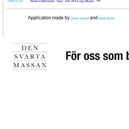
2008-11-19
Nerikes Allehanda: `Dala`: AIK vill ha mig tillbaka
Application made by
and
Johan Jentell
Patrik Bodin