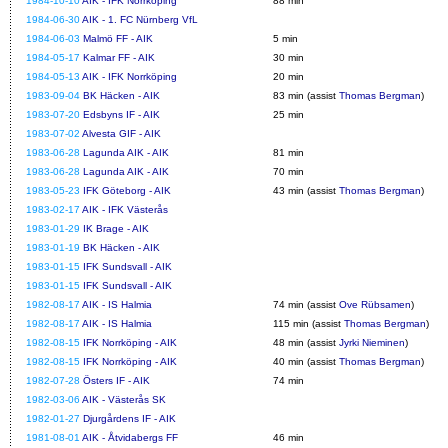
1984-10-10
AIK - IFK Norrköping
88 min
1984-06-30
AIK - 1. FC Nürnberg VfL
1984-06-03
Malmö FF - AIK
5 min
1984-05-17
Kalmar FF - AIK
30 min
1984-05-13
AIK - IFK Norrköping
20 min
1983-09-04
BK Häcken - AIK
83 min (assist
Thomas Bergman
)
1983-07-20
Edsbyns IF - AIK
25 min
1983-07-02
Alvesta GIF - AIK
1983-06-28
Lagunda AIK - AIK
81 min
1983-06-28
Lagunda AIK - AIK
70 min
1983-05-23
IFK Göteborg - AIK
43 min (assist
Thomas Bergman
)
1983-02-17
AIK - IFK Västerås
1983-01-29
IK Brage - AIK
1983-01-19
BK Häcken - AIK
1983-01-15
IFK Sundsvall - AIK
1983-01-15
IFK Sundsvall - AIK
1982-08-17
AIK - IS Halmia
74 min (assist
Ove Rübsamen
)
1982-08-17
AIK - IS Halmia
115 min (assist
Thomas Bergman
)
1982-08-15
IFK Norrköping - AIK
48 min (assist
Jyrki Nieminen
)
1982-08-15
IFK Norrköping - AIK
40 min (assist
Thomas Bergman
)
1982-07-28
Östers IF - AIK
74 min
1982-03-06
AIK - Västerås SK
1982-01-27
Djurgårdens IF - AIK
1981-08-01
AIK - Åtvidabergs FF
46 min