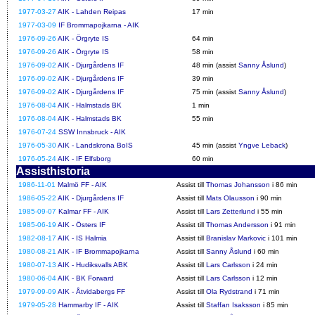
1977-03-27
AIK - Lahden Reipas
17 min
1977-03-09
IF Brommapojkarna - AIK
1976-09-26
AIK - Örgryte IS
64 min
1976-09-26
AIK - Örgryte IS
58 min
1976-09-02
AIK - Djurgårdens IF
48 min (assist
Sanny Åslund
)
1976-09-02
AIK - Djurgårdens IF
39 min
1976-09-02
AIK - Djurgårdens IF
75 min (assist
Sanny Åslund
)
1976-08-04
AIK - Halmstads BK
1 min
1976-08-04
AIK - Halmstads BK
55 min
1976-07-24
SSW Innsbruck - AIK
1976-05-30
AIK - Landskrona BoIS
45 min (assist
Yngve Leback
)
1976-05-24
AIK - IF Elfsborg
60 min
Assisthistoria
1986-11-01
Malmö FF - AIK
Assist till
Thomas Johansson
i 86 min
1986-05-22
AIK - Djurgårdens IF
Assist till
Mats Olausson
i 90 min
1985-09-07
Kalmar FF - AIK
Assist till
Lars Zetterlund
i 55 min
1985-06-19
AIK - Östers IF
Assist till
Thomas Andersson
i 91 min
1982-08-17
AIK - IS Halmia
Assist till
Branislav Markovic
i 101 min
1980-08-21
AIK - IF Brommapojkarna
Assist till
Sanny Åslund
i 60 min
1980-07-13
AIK - Hudiksvalls ABK
Assist till
Lars Carlsson
i 24 min
1980-06-04
AIK - BK Forward
Assist till
Lars Carlsson
i 12 min
1979-09-09
AIK - Åtvidabergs FF
Assist till
Ola Rydstrand
i 71 min
1979-05-28
Hammarby IF - AIK
Assist till
Staffan Isaksson
i 85 min