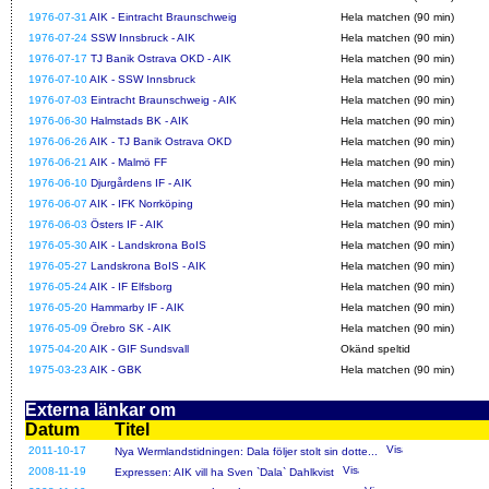
1976-07-31
AIK - Eintracht Braunschweig
Hela matchen (90 min)
1976-07-24
SSW Innsbruck - AIK
Hela matchen (90 min)
1976-07-17
TJ Banik Ostrava OKD - AIK
Hela matchen (90 min)
1976-07-10
AIK - SSW Innsbruck
Hela matchen (90 min)
1976-07-03
Eintracht Braunschweig - AIK
Hela matchen (90 min)
1976-06-30
Halmstads BK - AIK
Hela matchen (90 min)
1976-06-26
AIK - TJ Banik Ostrava OKD
Hela matchen (90 min)
1976-06-21
AIK - Malmö FF
Hela matchen (90 min)
1976-06-10
Djurgårdens IF - AIK
Hela matchen (90 min)
1976-06-07
AIK - IFK Norrköping
Hela matchen (90 min)
1976-06-03
Östers IF - AIK
Hela matchen (90 min)
1976-05-30
AIK - Landskrona BoIS
Hela matchen (90 min)
1976-05-27
Landskrona BoIS - AIK
Hela matchen (90 min)
1976-05-24
AIK - IF Elfsborg
Hela matchen (90 min)
1976-05-20
Hammarby IF - AIK
Hela matchen (90 min)
1976-05-09
Örebro SK - AIK
Hela matchen (90 min)
1975-04-20
AIK - GIF Sundsvall
Okänd speltid
1975-03-23
AIK - GBK
Hela matchen (90 min)
Externa länkar om
Datum
Titel
2011-10-17
Nya Wermlandstidningen: Dala följer stolt sin dotte...
2008-11-19
Expressen: AIK vill ha Sven `Dala` Dahlkvist