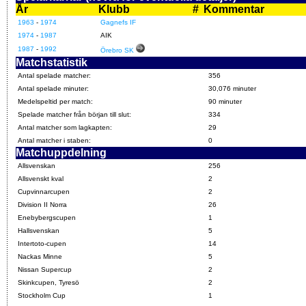
År
Klubb
#
Kommentar
1963
-
1974
Gagnefs IF
1974
-
1987
AIK
1987
-
1992
Örebro SK
Matchstatistik
Antal spelade matcher:
356
Antal spelade minuter:
30,076 minuter
Medelspeltid per match:
90 minuter
Spelade matcher från början till slut:
334
Antal matcher som lagkapten:
29
Antal matcher i staben:
0
Matchuppdelning
Allsvenskan
256
Allsvenskt kval
2
Cupvinnarcupen
2
Division II Norra
26
Enebybergscupen
1
Hallsvenskan
5
Intertoto-cupen
14
Nackas Minne
5
Nissan Supercup
2
Skinkcupen, Tyresö
2
Stockholm Cup
1