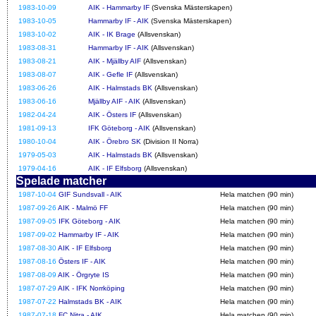
1983-10-09
AIK - Hammarby IF
(Svenska Mästerskapen)
1983-10-05
Hammarby IF - AIK
(Svenska Mästerskapen)
1983-10-02
AIK - IK Brage
(Allsvenskan)
1983-08-31
Hammarby IF - AIK
(Allsvenskan)
1983-08-21
AIK - Mjällby AIF
(Allsvenskan)
1983-08-07
AIK - Gefle IF
(Allsvenskan)
1983-06-26
AIK - Halmstads BK
(Allsvenskan)
1983-06-16
Mjällby AIF - AIK
(Allsvenskan)
1982-04-24
AIK - Östers IF
(Allsvenskan)
1981-09-13
IFK Göteborg - AIK
(Allsvenskan)
1980-10-04
AIK - Örebro SK
(Division II Norra)
1979-05-03
AIK - Halmstads BK
(Allsvenskan)
1979-04-16
AIK - IF Elfsborg
(Allsvenskan)
Spelade matcher
1987-10-04
GIF Sundsvall - AIK
Hela matchen (90 min)
1987-09-26
AIK - Malmö FF
Hela matchen (90 min)
1987-09-05
IFK Göteborg - AIK
Hela matchen (90 min)
1987-09-02
Hammarby IF - AIK
Hela matchen (90 min)
1987-08-30
AIK - IF Elfsborg
Hela matchen (90 min)
1987-08-16
Östers IF - AIK
Hela matchen (90 min)
1987-08-09
AIK - Örgryte IS
Hela matchen (90 min)
1987-07-29
AIK - IFK Norrköping
Hela matchen (90 min)
1987-07-22
Halmstads BK - AIK
Hela matchen (90 min)
1987-07-18
FC Nitra - AIK
Hela matchen (90 min)