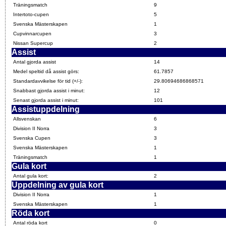
Träningsmatch
9
Intertoto-cupen
5
Svenska Mästerskapen
1
Cupvinnarcupen
3
Nissan Supercup
2
Assist
Antal gjorda assist
14
Medel speltid då assist görs:
61.7857
Standardavvikelse för tid (+/-):
29.80694686868571
Snabbast gjorda assist i minut:
12
Senast gjorda assist i minut:
101
Assistuppdelning
Allsvenskan
6
Division II Norra
3
Svenska Cupen
3
Svenska Mästerskapen
1
Träningsmatch
1
Gula kort
Antal gula kort:
2
Uppdelning av gula kort
Division II Norra
1
Svenska Mästerskapen
1
Röda kort
Antal röda kort
0