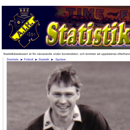
Statistikdatabasen är för närvarande under konstruktion, och kommer att uppdateras efterhan
Startsida
Fotboll
Statistik
Spelare