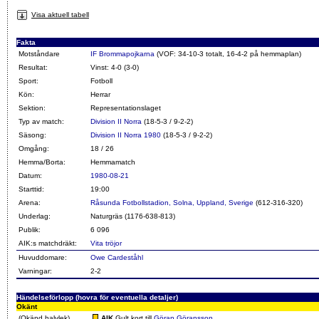
Visa aktuell tabell
Fakta
Motståndare
IF Brommapojkarna
(VOF: 34-10-3 totalt, 16-4-2 på hemmaplan)
Resultat:
Vinst: 4-0 (3-0)
Sport:
Fotboll
Kön:
Herrar
Sektion:
Representationslaget
Typ av match:
Division II Norra
(18-5-3 / 9-2-2)
Säsong:
Division II Norra 1980
(18-5-3 / 9-2-2)
Omgång:
18 / 26
Hemma/Borta:
Hemmamatch
Datum:
1980-08-21
Starttid:
19:00
Arena:
Råsunda Fotbollstadion, Solna, Uppland, Sverige
(612-316-320)
Underlag:
Naturgräs (1176-638-813)
Publik:
6 096
AIK:s matchdräkt:
Vita tröjor
Huvuddomare:
Owe Cardeståhl
Varningar:
2-2
Händelseförlopp (hovra för eventuella detaljer)
Okänt
(Okänd halvlek)
AIK
Gult kort till
Göran Göransson