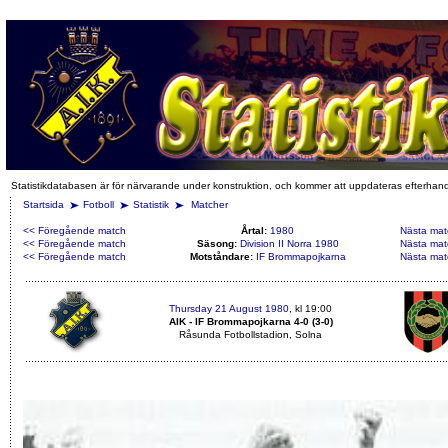
Statistikdatabasen är för närvarande under konstruktion, och kommer att uppdateras efterhan
Startsida
Fotboll
Statistik
Matcher
<< Föregående match
Årtal:
1980
Nästa mat
<< Föregående match
Säsong:
Division II Norra 1980
Nästa mat
<< Föregående match
Motståndare:
IF Brommapojkarna
Nästa mat
Thursday 21 August 1980
, kl 19:00
AIK - IF Brommapojkarna 4-0 (3-0)
Råsunda Fotbollstadion, Solna