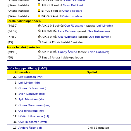
(Okänd halvlek)
AIK
Gult kort till
Sven Dahlkvist
(Okänd halvlek)
BP
Gult kort till
Okänd spelare
(Okänd halvlek)
BP
Gult kort till
Okänd spelare
Första halvlek/perioden
(44:10)
AIK
1-0 Spelmål
Ove Rübsamen
(assist:
Leif Lindén
)
(74:52)
AIK
3-0 Mål
Lars Carlsson
(assist:
Ove Rübsamen
)
(77:50)
AIK
4-0 Mål
Ola Rydstrand
(assist:
Ove Rübsamen
)
(45)
Slut på Första halvlek/perioden
Andra halvlek/perioden
(59:10)
AIK
2-0 Mål
Sanny Åslund
(assist:
Sven Dahlkvist
)
(90)
Slut på Andra halvlek/perioden
AIK:s laguppställning (4-4-2)
#
Startelva
Speltid
22
Leif Karlsson (mv)
3
Leif Lindén (hb)
4
Göran Karlsson (mb)
5
Sven Dahlkvist (mb)
9
Jyrki Nieminen (vb)
7
Göran Göransson (hmf)
8
Ola Rydstrand (mf)
12
Hörður Hilmarsson (mf)
11
Ove Rübsamen (vmf)
17
Anders Åslund (f)
0 till 62 minuten