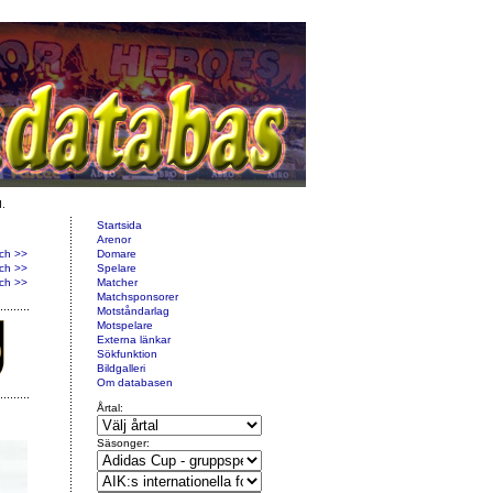
d.
Startsida
Arenor
ch >>
Domare
ch >>
Spelare
ch >>
Matcher
Matchsponsorer
Motståndarlag
Motspelare
Externa länkar
Sökfunktion
Bildgalleri
Om databasen
Årtal:
Säsonger: