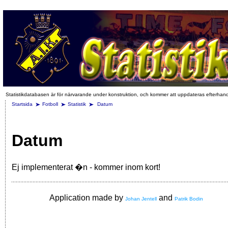
Statistikdatabasen är för närvarande under konstruktion, och kommer att uppdateras efterhan
Startsida
Fotboll
Statistik
Datum
Datum
Ej implementerat �n - kommer inom kort!
Application made by
and
Johan Jentell
Patrik Bodin