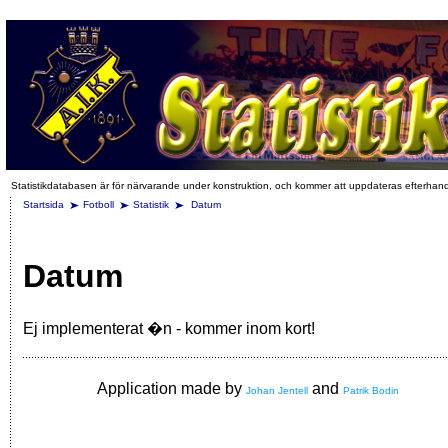
Statistikdatabasen är för närvarande under konstruktion, och kommer att uppdateras efterhan
Startsida
Fotboll
Statistik
Datum
Datum
Ej implementerat �n - kommer inom kort!
Application made by
and
Johan Jentell
Patrik Bodin