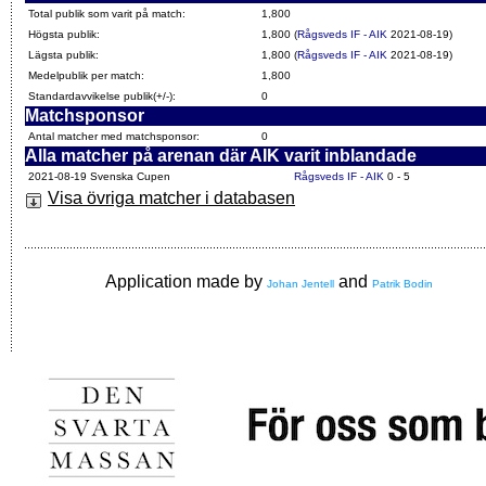
Total publik som varit på match:
1,800
Högsta publik:
1,800 (
Rågsveds IF - AIK
2021-08-19)
Lägsta publik:
1,800 (
Rågsveds IF - AIK
2021-08-19)
Medelpublik per match:
1,800
Standardavvikelse publik(+/-):
0
Matchsponsor
Antal matcher med matchsponsor:
0
Alla matcher på arenan där AIK varit inblandade
2021-08-19 Svenska Cupen
Rågsveds IF - AIK
0 - 5
Visa övriga matcher i databasen
Application made by
and
Johan Jentell
Patrik Bodin