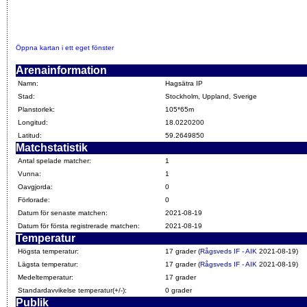
Öppna kartan i ett eget fönster
Arenainformation
Namn:
Hagsätra IP
Stad:
Stockholm, Uppland, Sverige
Planstorlek:
105*65m
Longitud:
18.0220200
Latitud:
59.2649850
Matchstatistik
Antal spelade matcher:
1
Vunna:
1
Oavgjorda:
0
Förlorade:
0
Datum för senaste matchen:
2021-08-19
Datum för första registrerade matchen:
2021-08-19
Temperatur
Högsta temperatur:
17 grader (
Rågsveds IF - AIK
2021-08-19)
Lägsta temperatur:
17 grader (
Rågsveds IF - AIK
2021-08-19)
Medeltemperatur:
17 grader
Standardavvikelse temperatur(+/-):
0 grader
Publik