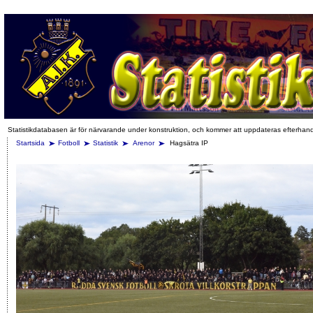
Statistikdatabasen är för närvarande under konstruktion, och kommer att uppdateras efterhan
Startsida
Fotboll
Statistik
Arenor
Hagsätra IP