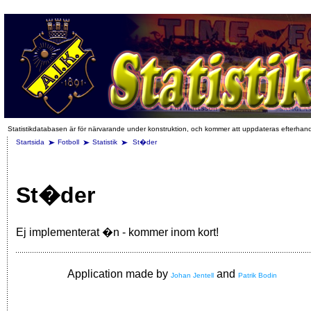
Statistikdatabasen är för närvarande under konstruktion, och kommer att uppdateras efterhan
Startsida
Fotboll
Statistik
St�der
St�der
Ej implementerat �n - kommer inom kort!
Application made by
and
Johan Jentell
Patrik Bodin