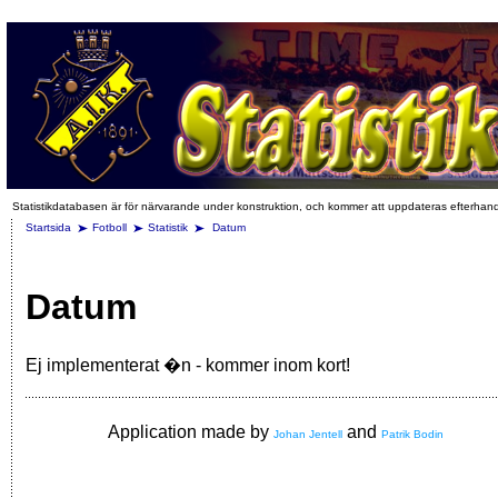
Statistikdatabasen är för närvarande under konstruktion, och kommer att uppdateras efterhan
Startsida
Fotboll
Statistik
Datum
Datum
Ej implementerat �n - kommer inom kort!
Application made by
and
Johan Jentell
Patrik Bodin