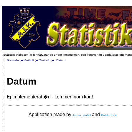
Statistikdatabasen är för närvarande under konstruktion, och kommer att uppdateras efterhan
Startsida
Fotboll
Statistik
Datum
Datum
Ej implementerat �n - kommer inom kort!
Application made by
and
Johan Jentell
Patrik Bodin