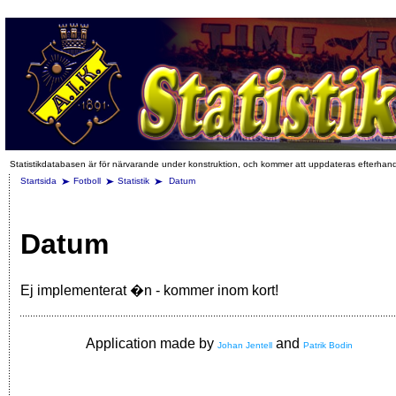
Statistikdatabasen är för närvarande under konstruktion, och kommer att uppdateras efterhan
Startsida
Fotboll
Statistik
Datum
Datum
Ej implementerat �n - kommer inom kort!
Application made by
and
Johan Jentell
Patrik Bodin