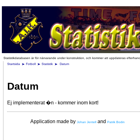
Statistikdatabasen är för närvarande under konstruktion, och kommer att uppdateras efterhan
Startsida
Fotboll
Statistik
Datum
Datum
Ej implementerat �n - kommer inom kort!
Application made by
and
Johan Jentell
Patrik Bodin