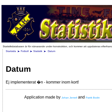
Statistikdatabasen är för närvarande under konstruktion, och kommer att uppdateras efterhan
Startsida
Fotboll
Statistik
Datum
Datum
Ej implementerat �n - kommer inom kort!
Application made by
and
Johan Jentell
Patrik Bodin