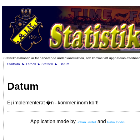
Statistikdatabasen är för närvarande under konstruktion, och kommer att uppdateras efterhan
Startsida
Fotboll
Statistik
Datum
Datum
Ej implementerat �n - kommer inom kort!
Application made by
and
Johan Jentell
Patrik Bodin