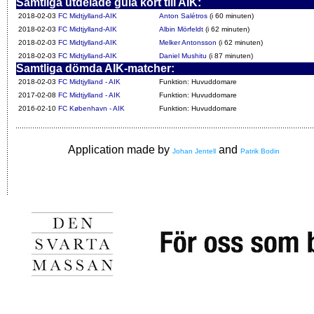
Samtliga utdelade gula kort till AIK:
2018-02-03
FC Midtjylland-AIK
Anton Salétros
(i 60 minuten)
2018-02-03
FC Midtjylland-AIK
Albin Mörfeldt
(i 62 minuten)
2018-02-03
FC Midtjylland-AIK
Melker Antonsson
(i 62 minuten)
2018-02-03
FC Midtjylland-AIK
Daniel Mushitu
(i 87 minuten)
Samtliga dömda AIK-matcher:
2018-02-03
FC Midtjylland - AIK
Funktion: Huvuddomare
2017-02-08
FC Midtjylland - AIK
Funktion: Huvuddomare
2016-02-10
FC København - AIK
Funktion: Huvuddomare
Application made by
and
Johan Jentell
Patrik Bodin