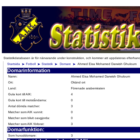
Statistikdatabasen är för närvarande under konstruktion, och kommer att uppdateras efterhan
Startsida
Fotboll
Statistik
Domare
Ahmed Eisa Mohamed Darwish Ghuloum
Domarinformation
Namn:
Ahmed Eisa Mohamed Darwish Ghuloum
Ort:
Okänd ort
Land:
Förenade arabemiraten
Gula kort till AIK:
4
Gula kort till motståndarna:
0
Antal dömda matcher:
3
Matcher som AIK vunnit:
0
Matcher som blivit oavgjorda:
0
Matcher som AIK förlorat:
3
Domarfunktion:
Som huvuddomare:
3