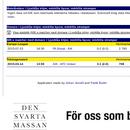
Motståndare i Ljusblåa tröjor, mörklila byxor, mörklila strumpor
Ingen data om AIK som matchade kriterierna hittades i databasen. Eventuell övrig data hitt
ovan.
Domare i Ljusblåa tröjor, mörklila byxor, mörklila strumpor
Visa statistik (AIK:s matcher med domare i Ljusblåa tröjor, mörklila byxor, mörklila strump
AIK:s matcher med domare i Ljusblåa tröjor, mörklila byxor, mörklila strumpor
Europa League
Hemmamatch
2015-07-23
16:30
FA Shirak - AIK
0-2 (0-2)
2 760
Träningsmatch
Hemmamatch
2015-03-14
13:00
AIK - AFC United
3-1 (2-0)
708
Application made by
Johan Jentell
and
Patrik Bodin