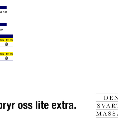
as här
or)
 i fet stil
 i fet stil