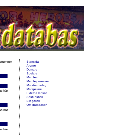
d.
 strumpor
Startsida
Arenor
Domare
Spelare
Matcher
Matchsponsorer
Motståndarlag
Motspelare
as här
Externa länkar
Sökfunktion
Bildgalleri
Om databasen
as här
as här