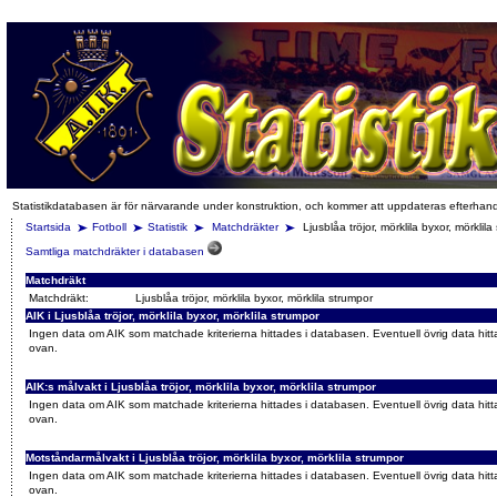
Statistikdatabasen är för närvarande under konstruktion, och kommer att uppdateras efterhan
Startsida
Fotboll
Statistik
Matchdräkter
Ljusblåa tröjor, mörklila byxor, mörklila
Samtliga matchdräkter i databasen
Matchdräkt
Matchdräkt:
Ljusblåa tröjor, mörklila byxor, mörklila strumpor
AIK i Ljusblåa tröjor, mörklila byxor, mörklila strumpor
Ingen data om AIK som matchade kriterierna hittades i databasen. Eventuell övrig data hitt
ovan.
AIK:s målvakt i Ljusblåa tröjor, mörklila byxor, mörklila strumpor
Ingen data om AIK som matchade kriterierna hittades i databasen. Eventuell övrig data hitt
ovan.
Motståndarmålvakt i Ljusblåa tröjor, mörklila byxor, mörklila strumpor
Ingen data om AIK som matchade kriterierna hittades i databasen. Eventuell övrig data hitt
ovan.