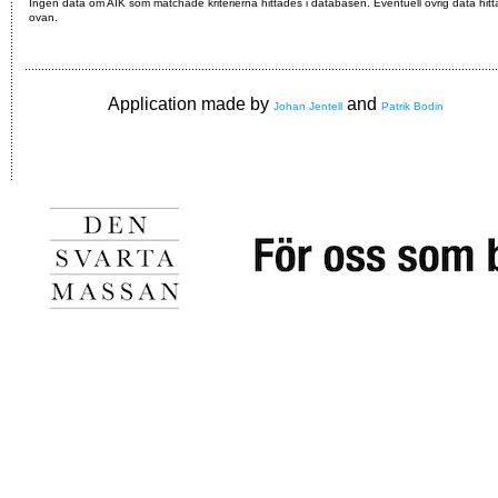
Ingen data om AIK som matchade kriterierna hittades i databasen. Eventuell övrig data hitt
ovan.
Application made by
and
Johan Jentell
Patrik Bodin