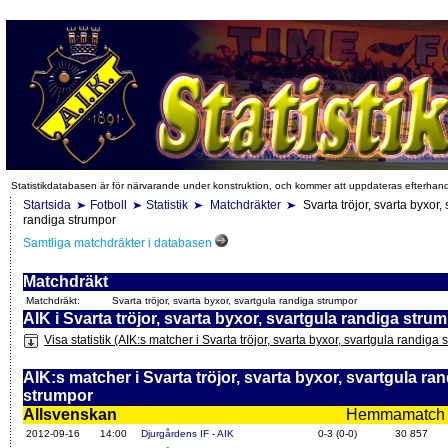
Statistikdatabasen är för närvarande under konstruktion, och kommer att uppdateras efterhan
Startsida
Fotboll
Statistik
Matchdräkter
Svarta tröjor, svarta byxor,
randiga strumpor
Samtliga matchdräkter i databasen
Matchdräkt
Matchdräkt:
Svarta tröjor, svarta byxor, svartgula randiga strumpor
AIK i Svarta tröjor, svarta byxor, svartgula randiga stru
Visa statistik (AIK:s matcher i Svarta tröjor, svarta byxor, svartgula randiga 
AIK:s matcher i Svarta tröjor, svarta byxor, svartgula ra
strumpor
Allsvenskan
Hemmamatch i f
2012-09-16
14:00
Djurgårdens IF - AIK
0-3 (0-0)
30 857