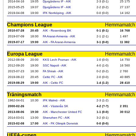
2014-04-16
19:05
Djurgårdens IF - AIK
2-3 (0-1)
25 175
2015-05-25
19:07
Djurgårdens IF - AIK
2-2 (0-2)
27 137
2019-04-08
19:00
IFK Norrköping - AIK
0-0 (0-0)
14 162
Champions League
Hemmamatch i f
2010-07-28
20:45
AIK - Rosenborg BK
0-1 (0-1)
16 768
2019-07-09
18:00
FA Ararat-Armenia - AIK
2-1 (2-1)
1 497
2019-07-17
19:00
AIK - FA Ararat-Armenia
3-1 (0-0)
11 382
Europa League
Hemmamatch i f
2012-08-09
20:00
KKS Lech Poznan - AIK
1-0 (0-0)
14 750
2012-09-20
19:00
SSC Napoli - AIK
4-0 (1-0)
16 560
2015-07-23
16:30
FA Shirak - AIK
0-2 (0-2)
2 760
2019-08-22
20:45
Celtic FC - AIK
2-0 (0-0)
40 885
2019-08-29
19:00
AIK - Celtic FC
1-4 (1-2)
28 410
Träningsmatch
Hemmamatch i f
1962-04-01
10:30
IFK Malmö - AIK
2-3 (1-2)
2000-02-26
AIK - Västerås SK
4-2 (?-?)
2 351
2013-08-06
19:30
AIK - Manchester United FC
1-1 (0-0)
30 012
2014-03-01
13:00
Shenzhen FC - AIK
3-2 (0-1)
2015-02-08
17:00
AIK - FK Olimpik Donetsk
0-0 (0-0)
UEFA-cupen
Hemmamatch i f