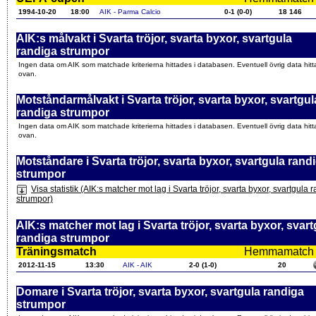
1994-10-20
18:00
AIK - Parma Calcio
0-1 (0-0)
18 146
AIK:s målvakt i Svarta tröjor, svarta byxor, svartgula
randiga strumpor
Ingen data om AIK som matchade kriterierna hittades i databasen. Eventuell övrig data hitt
ovan.
Motståndarmålvakt i Svarta tröjor, svarta byxor, svartgul
randiga strumpor
Ingen data om AIK som matchade kriterierna hittades i databasen. Eventuell övrig data hitt
ovan.
Motståndare i Svarta tröjor, svarta byxor, svartgula rand
strumpor
Visa statistik (AIK:s matcher mot lag i Svarta tröjor, svarta byxor, svartgula 
strumpor)
AIK:s matcher mot lag i Svarta tröjor, svarta byxor, svart
randiga strumpor
Träningsmatch
Hemmamatch i f
2012-11-15
13:30
AIK - AIK
2-0 (1-0)
20
Domare i Svarta tröjor, svarta byxor, svartgula randiga
strumpor