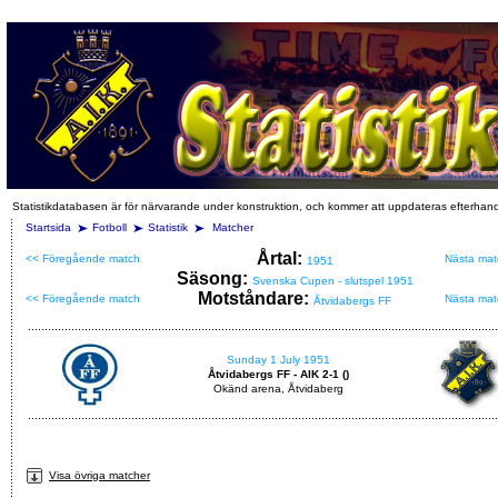
Statistikdatabasen är för närvarande under konstruktion, och kommer att uppdateras efterhan
Startsida
Fotboll
Statistik
Matcher
Årtal:
<< Föregående match
Nästa mat
1951
Säsong:
Svenska Cupen - slutspel 1951
Motståndare:
<< Föregående match
Nästa mat
Åtvidabergs FF
Sunday 1 July 1951
Åtvidabergs FF - AIK 2-1 ()
Okänd arena, Åtvidaberg
Visa övriga matcher