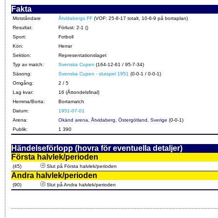
Fakta
Motståndare
Åtvidabergs FF
(VOF: 25-8-17 totalt, 10-6-9 på bortaplan)
Resultat:
Förlust: 2-1 ()
Sport:
Fotboll
Kön:
Herrar
Sektion:
Representationslaget
Typ av match:
Svenska Cupen
(164-12-61 / 95-7-34)
Säsong:
Svenska Cupen - slutspel 1951
(0-0-1 / 0-0-1)
Omgång:
2 / 5
Lag kvar:
16 (Åttondelsfinal)
Hemma/Borta:
Bortamatch
Datum:
1951-07-01
Arena:
Okänd arena, Åtvidaberg, Östergötland, Sverige
(0-0-1)
Publik:
1 390
Händelseförlopp (hovra för eventuella detaljer)
Första halvlek/perioden
(45)
Slut på Första halvlek/perioden
Andra halvlek/perioden
(90)
Slut på Andra halvlek/perioden