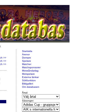
d.
Startsida
Arenor
ch >>
Domare
ch >>
Spelare
ch >>
Matcher
Matchsponsorer
Motståndarlag
Motspelare
Externa länkar
Sökfunktion
Bildgalleri
Om databasen
Årtal:
Säsonger: