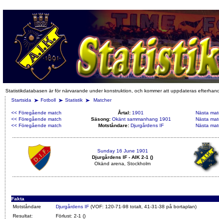
Statistikdatabasen är för närvarande under konstruktion, och kommer att uppdateras efterhan
Startsida
Fotboll
Statistik
Matcher
<< Föregående match
Årtal:
1901
Nästa mat
<< Föregående match
Säsong:
Okänt sammanhang 1901
Nästa mat
<< Föregående match
Motståndare:
Djurgårdens IF
Nästa mat
Sunday 16 June 1901
Djurgårdens IF - AIK 2-1 ()
Okänd arena, Stockholm
Fakta
Motståndare
Djurgårdens IF
(VOF: 120-71-98 totalt, 41-31-38 på bortaplan)
Resultat:
Förlust: 2-1 ()