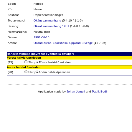
Sport:
Fotboll
Kön:
Herrar
Sektion:
Representationslaget
Typ av match:
Okänt sammanhang
(5-4-10 / 1-1-0)
Säsong:
Okänt sammanhang 1901
(1-1-8 / 0-0-0)
Hemma/Borta:
Neutral plan
Datum:
1901-06-16
Arena:
Okänd arena, Stockholm, Uppland, Sverige
(41-7-25)
Händelseförlopp (hovra för eventuella detaljer)
Första halvlek/perioden
(45)
Slut på Första halvlek/perioden
Andra halvlek/perioden
(90)
Slut på Andra halvlek/perioden
Application made by
Johan Jentell
and
Patrik Bodin