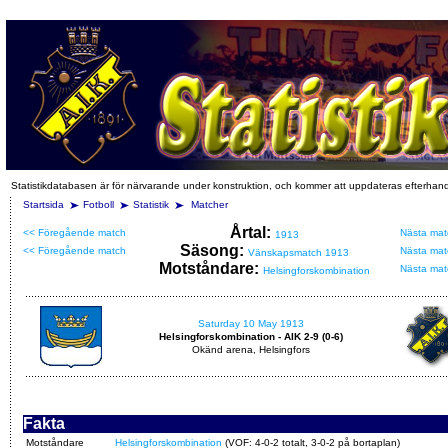
Statistikdatabasen är för närvarande under konstruktion, och kommer att uppdateras efterhan
Startsida
Fotboll
Statistik
Matcher
Årtal:
<< Föregående match
Nästa mat
1913
Säsong:
<< Föregående match
Nästa mat
Vänskapsmatch 1913
Motståndare:
Nästa mat
Helsingforskombination
Saturday 10 May 1913
Helsingforskombination - AIK 2-9 (0-6)
Okänd arena, Helsingfors
Fakta
Motståndare
Helsingforskombination
(VOF: 4-0-2 totalt, 3-0-2 på bortaplan)