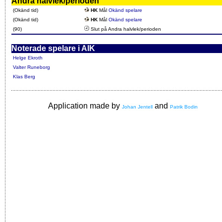
Andra halvlek/perioden
(Okänd tid)
HK
Mål
Okänd spelare
(Okänd tid)
HK
Mål
Okänd spelare
(90)
Slut på Andra halvlek/perioden
Noterade spelare i AIK
Helge Ekroth
Valter Runeborg
Klas Berg
Application made by
and
Johan Jentell
Patrik Bodin