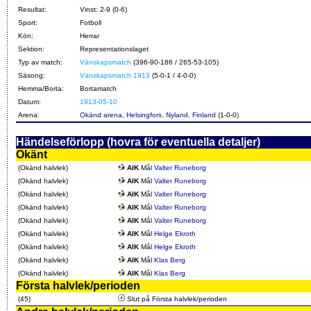
Resultat:
Vinst: 2-9 (0-6)
Sport:
Fotboll
Kön:
Herrar
Sektion:
Representationslaget
Typ av match:
Vänskapsmatch
(396-90-186 / 265-53-105)
Säsong:
Vänskapsmatch 1913
(5-0-1 / 4-0-0)
Hemma/Borta:
Bortamatch
Datum:
1913-05-10
Arena:
Okänd arena, Helsingfors, Nyland, Finland
(1-0-0)
Händelseförlopp (hovra för eventuella detaljer)
Okänt
(Okänd halvlek)
AIK
Mål
Valter Runeborg
(Okänd halvlek)
AIK
Mål
Valter Runeborg
(Okänd halvlek)
AIK
Mål
Valter Runeborg
(Okänd halvlek)
AIK
Mål
Valter Runeborg
(Okänd halvlek)
AIK
Mål
Valter Runeborg
(Okänd halvlek)
AIK
Mål
Helge Ekroth
(Okänd halvlek)
AIK
Mål
Helge Ekroth
(Okänd halvlek)
AIK
Mål
Klas Berg
(Okänd halvlek)
AIK
Mål
Klas Berg
Första halvlek/perioden
(45)
Slut på Första halvlek/perioden