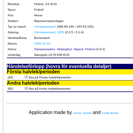
Resultat:
Förlust: 3-0 (0-0)
Sport:
Fotboll
Kön:
Herrar
Sektion:
Representationslaget
Typ av match:
Vänskapsmatch
(396-90-186 / 265-53-105)
Säsong:
Vänskapsmatch 1956
(2-2-5 / 2-1-4)
Hemma/Borta:
Bortamatch
Datum:
1956-10-16
Arena:
Olympiastadion, Helsingfors, Nyland, Finland
(2-0-2)
Underlag:
Naturgräs (1176-638-813)
Händelseförlopp (hovra för eventuella detaljer)
Första halvlek/perioden
(45)
Slut på Första halvlek/perioden
Andra halvlek/perioden
(90)
Slut på Andra halvlek/perioden
Application made by
and
Johan Jentell
Patrik Bodin