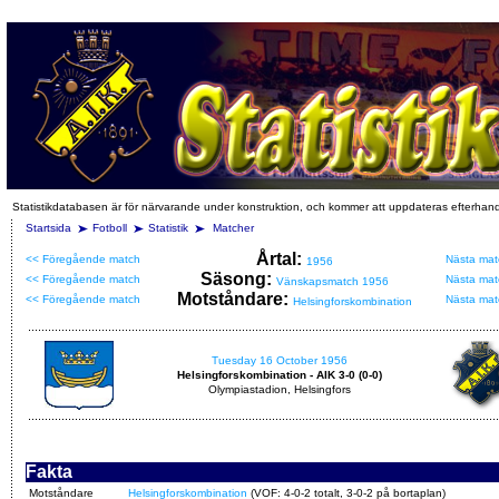
Statistikdatabasen är för närvarande under konstruktion, och kommer att uppdateras efterhan
Startsida
Fotboll
Statistik
Matcher
Årtal:
<< Föregående match
Nästa mat
1956
Säsong:
<< Föregående match
Nästa mat
Vänskapsmatch 1956
Motståndare:
<< Föregående match
Nästa mat
Helsingforskombination
Tuesday 16 October 1956
Helsingforskombination - AIK 3-0 (0-0)
Olympiastadion, Helsingfors
Fakta
Motståndare
Helsingforskombination
(VOF: 4-0-2 totalt, 3-0-2 på bortaplan)