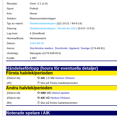
Resultat:
Vinst: 2-1 (1-0)
Sport:
Fotboll
Kön:
Herrar
Sektion:
Representationslaget
Typ av match:
Distriktsmästerskapen
(111-10-21 / 84-6-14)
Säsong:
Distriktsmästerskapen, Stockholm 1923
(3-0-0 / 2-0-0)
Lag kvar:
4 (Semifinal)
Hemma/Borta:
Hemmamatch
Datum:
1923-08-15
Arena:
Stockholms stadion, Stockholm, Uppland, Sverige
(174-48-91)
Underlag:
Naturgräs (1176-638-813)
Publik:
1 687
Händelseförlopp (hovra för eventuella detaljer)
Första halvlek/perioden
(Okänd tid)
AIK
1-0 Mål
Herbert Ohlsson
(45)
Slut på Första halvlek/perioden
Andra halvlek/perioden
(Okänd tid)
SBK
Mål
Okänd spelare
(Okänd tid)
AIK
Mål
Herbert Ohlsson
(90)
Slut på Andra halvlek/perioden
Noterade spelare i AIK