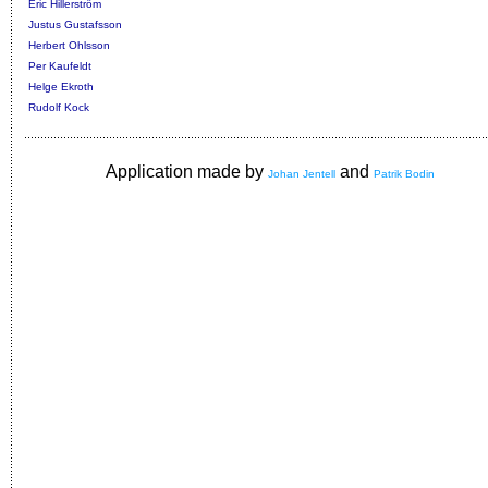
Eric Hillerström
Justus Gustafsson
Herbert Ohlsson
Per Kaufeldt
Helge Ekroth
Rudolf Kock
Application made by
and
Johan Jentell
Patrik Bodin