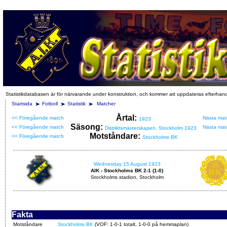
Statistikdatabasen är för närvarande under konstruktion, och kommer att uppdateras efterhan
Startsida
Fotboll
Statistik
Matcher
Årtal:
<< Föregående match
Nästa mat
1923
Säsong:
<< Föregående match
Nästa mat
Distriktsmästerskapen, Stockholm 1923
Motståndare:
<< Föregående match
Stockholms BK
Wednesday 15 August 1923
AIK - Stockholms BK 2-1 (1-0)
Stockholms stadion, Stockholm
Fakta
Motståndare
Stockholms BK
(VOF: 1-0-1 totalt, 1-0-0 på hemmaplan)