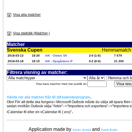
Visa alla matcher
Visa statistik (Matcher )
Matcher
Svenska Cupen
Hemmamatch i f
2018-03-13
18:30
AIK - Örebro SK
2-0 (1-0)
7 679
2018-03-18
18:15
AIK - Djurgårdens IF
0-2 (0-0)
21 200
Filtrera visning av matcher:
Visa bara matcher med mer publik än:
.
Hämta ner alla matcher från till ditt kalenderprogram
Obs! För att detta ska fungera i Microsoft Outlook måste du välja att spara filen
sedan innifrån Outlook välja "Arkiv"-->"Importera och exportera"-->"Importera 
.
iCalendar-fil eller en vCalendar-fil (.vcs)"
Application made by
and
Johan Jentell
Patrik Bodin