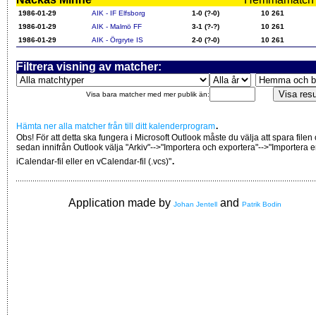
1986-01-29
AIK - IF Elfsborg
1-0 (?-0)
10 261
1986-01-29
AIK - Malmö FF
3-1 (?-?)
10 261
1986-01-29
AIK - Örgryte IS
2-0 (?-0)
10 261
Filtrera visning av matcher:
Visa bara matcher med mer publik än:
.
Hämta ner alla matcher från till ditt kalenderprogram
Obs! För att detta ska fungera i Microsoft Outlook måste du välja att spara filen
sedan innifrån Outlook välja "Arkiv"-->"Importera och exportera"-->"Importera 
.
iCalendar-fil eller en vCalendar-fil (.vcs)"
Application made by
and
Johan Jentell
Patrik Bodin