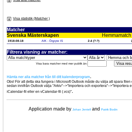
Visa statistik (Matcher )
Matcher
Svenska Mästerskapen
Hemmamatch i f
1918-08-18
AIK - Örgryte IS
2-4 (?-?)
Filtrera visning av matcher:
Visa bara matcher med mer publik än:
.
Hämta ner alla matcher från till ditt kalenderprogram
Obs! För att detta ska fungera i Microsoft Outlook måste du välja att spara filen
sedan innifrån Outlook välja "Arkiv"-->"Importera och exportera"-->"Importera 
.
iCalendar-fil eller en vCalendar-fil (.vcs)"
Application made by
and
Johan Jentell
Patrik Bodin